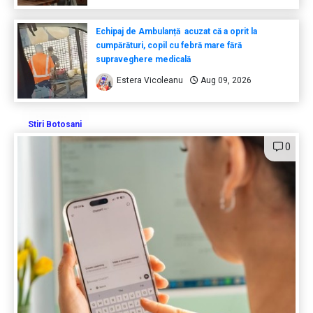
Echipaj de Ambulanță acuzat că a oprit la
cumpărături, copil cu febră mare fără
supraveghere medicală
Estera Vicoleanu
Aug 09, 2026
Stiri Botosani
0