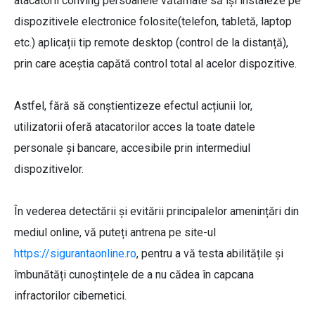
atacatorii conving persoanele vătămate să își instaleze pe
dispozitivele electronice folosite(telefon, tabletă, laptop
etc.) aplicații tip remote desktop (control de la distanță),
prin care aceștia capătă control total al acelor dispozitive.
Astfel, fără să conștientizeze efectul acțiunii lor,
utilizatorii oferă atacatorilor acces la toate datele
personale și bancare, accesibile prin intermediul
dispozitivelor.
În vederea detectării și evitării principalelor amenințări din
mediul online, vă puteți antrena pe site-ul
https://sigurantaonline.ro
, pentru a vă testa abilitățile și
îmbunătăți cunoștințele de a nu cădea în capcana
infractorilor cibernetici.