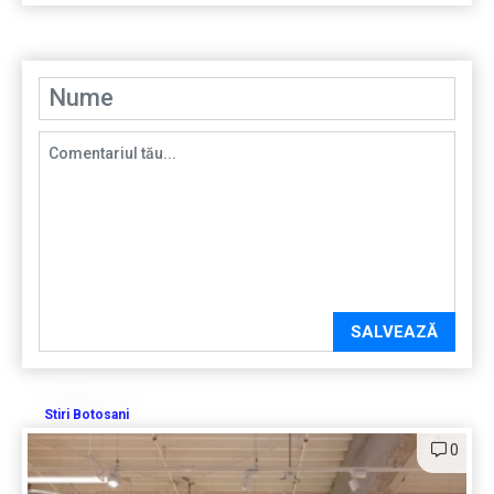
SALVEAZĂ
Stiri Botosani
0