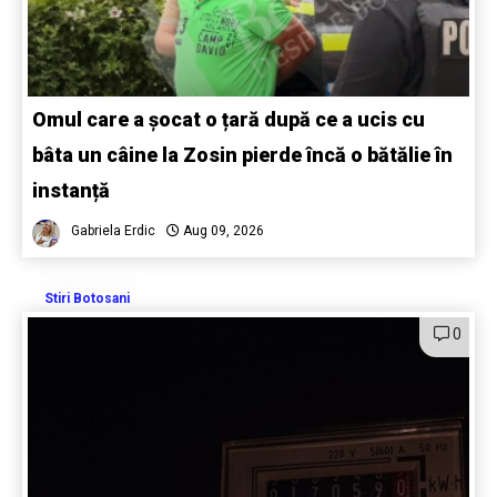
Omul care a șocat o țară după ce a ucis cu
bâta un câine la Zosin pierde încă o bătălie în
instanță
Gabriela Erdic
Aug 09, 2026
Stiri Botosani
0