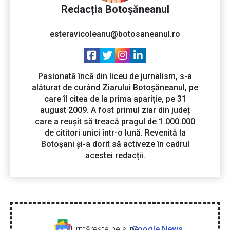
Redacția Botoșăneanul
esteravicoleanu@botosaneanul.ro
Pasionată încă din liceu de jurnalism, s-a
alăturat de curând Ziarului Botoșăneanul, pe
care îl citea de la prima apariție, pe 31
august 2009. A fost primul ziar din județ
care a reușit să treacă pragul de 1.000.000
de cititori unici într-o lună. Revenită la
Botoșani și-a dorit să activeze în cadrul
acestei redacții.
Urmăreşte-ne şi pe
Google News