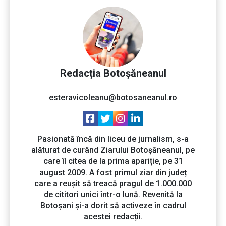
Redacția Botoșăneanul
esteravicoleanu@botosaneanul.ro
Pasionată încă din liceu de jurnalism, s-a
alăturat de curând Ziarului Botoșăneanul, pe
care îl citea de la prima apariție, pe 31
august 2009. A fost primul ziar din județ
care a reușit să treacă pragul de 1.000.000
de cititori unici într-o lună. Revenită la
Botoșani și-a dorit să activeze în cadrul
acestei redacții.