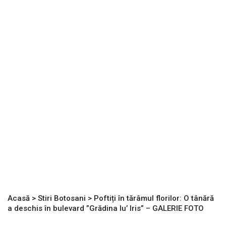
Acasă
>
Stiri Botosani
>
Poftiți în tărâmul florilor: O tânără
a deschis în bulevard ”Grădina lu’ Iris” – GALERIE FOTO