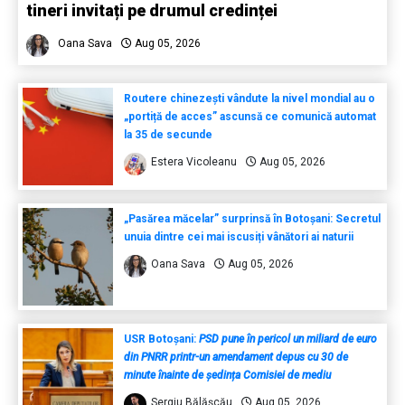
tineri invitați pe drumul credinței
Oana Sava
Aug 05, 2026
Routere chinezești vândute la nivel mondial au o
„portiță de acces” ascunsă ce comunică automat
la 35 de secunde
Estera Vicoleanu
Aug 05, 2026
„Pasărea măcelar” surprinsă în Botoșani: Secretul
unuia dintre cei mai iscusiți vânători ai naturii
Oana Sava
Aug 05, 2026
USR Botoșani:
PSD pune în pericol un miliard de euro
din PNRR printr-un amendament depus cu 30 de
minute înainte de ședința Comisiei de mediu
Sergiu Bălășcău
Aug 05, 2026