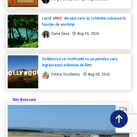
Lacul
UNIC
din țară care își schimbă culoarea în
funcție de anotimp
Oana Sava
Aug 05, 2026
Hollywood se confruntă cu un paradox care
îngrijorează industria de film
Estera Vicoleanu
Aug 05, 2026
Stiri Botosani
0