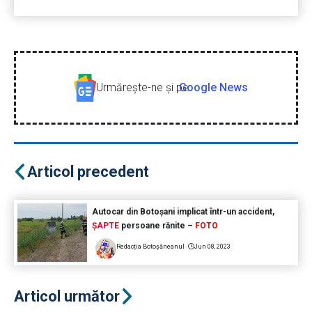
Urmăreşte-ne şi pe
Google News
Articol precedent
Autocar din Botoșani implicat într-un accident,
ȘAPTE
persoane rănite –
FOTO
Redacția Botoșăneanul
Jun 08, 2023
Articol următor