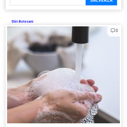
SALVEAZĂ
Stiri Botosani
0