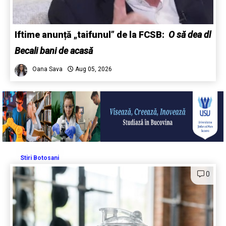
Iftime anunță „taifunul” de la FCSB:
O să dea dl
Becali bani de acasă
Oana Sava
Aug 05, 2026
Stiri Botosani
0