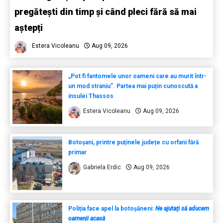
pregătești din timp și când pleci fără să mai
aștepți
Estera Vicoleanu
Aug 09, 2026
„Pot fi fantomele unor oameni care au murit într-
un mod straniu”. Partea mai puțin cunoscută a
insulei Thassos
Estera Vicoleanu
Aug 09, 2026
Botoșani, printre puținele județe cu orfani fără
primar
Gabriela Erdic
Aug 09, 2026
Poliția face apel la botoșăneni:
Ne ajutați să aducem
oamenii acasă