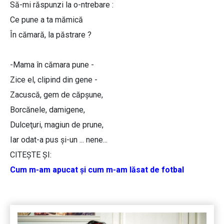
Să-mi răspunzi la o-ntrebare :
Ce pune a ta mămică
În cămară, la păstrare ?
-Mama în cămara pune -
Zice el, clipind din gene -
Zacuscă, gem de căpşune,
Borcănele, damigene,
Dulceţuri, magiun de prune,
Iar odat-a pus şi-un ... nene...
CITEŞTE ŞI:
Cum m-am apucat și cum m-am lăsat de fotbal