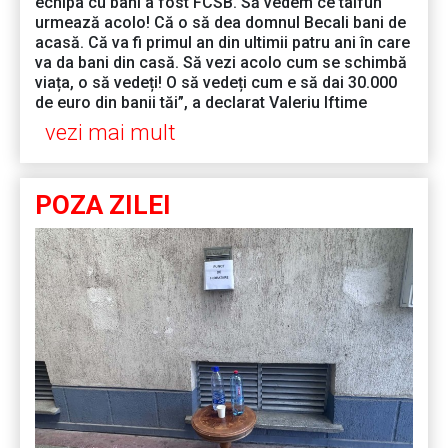
echipa cu bani a fost FCSB. Să vedem ce taifun
urmează acolo! Că o să dea domnul Becali bani de
acasă. Că va fi primul an din ultimii patru ani în care
va da bani din casă. Să vezi acolo cum se schimbă
viața, o să vedeți! O să vedeți cum e să dai 30.000
de euro din banii tăi”, a declarat Valeriu Iftime
vezi mai mult
POZA ZILEI