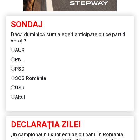
SONDAJ
Dacă duminică sunt alegeri anticipate cu ce partid
votați?
AUR
PNL
PSD
SOS România
USR
Altul
DECLARAŢIA ZILEI
„În campionat nu sunt echipe cu bani. În România