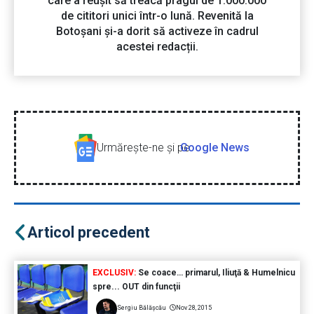
care a reușit să treacă pragul de 1.000.000
de cititori unici într-o lună. Revenită la
Botoșani și-a dorit să activeze în cadrul
acestei redacții.
Urmăreşte-ne şi pe
Google News
Articol precedent
EXCLUSIV:
Se coace… primarul, Iliuţă & Humelnicu
spre... OUT din funcţii
Sergiu Bălășcău
Nov 28, 2015