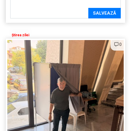
SALVEAZĂ
Știrea zilei
0