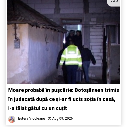
0
Moare probabil în pușcărie: Botoșănean trimis
în judecată după ce și-ar fi ucis soția în casă,
i-a tăiat gâtul cu un cuțit
Estera Vicoleanu
Aug 09, 2026