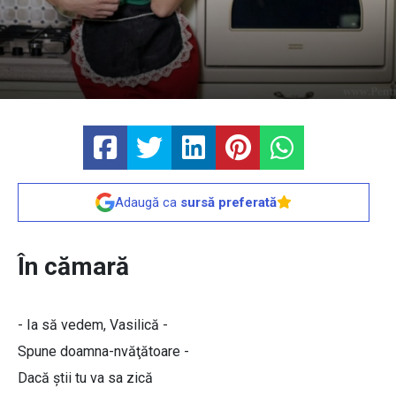
Adaugă ca
sursă preferată
În cămară
- Ia să vedem, Vasilică -
Spune doamna-nvăţătoare -
Dacă ştii tu va sa zică