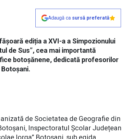
Adaugă ca
sursă preferată
fășoară ediția a XVI-a a Simpozionului
tul de Sus”, cea mai importantă
fice botoșănene, dedicată profesorilor
l Botoșani.
ganizată de Societatea de Geografie din
 Botoșani, Inspectoratul Școlar Județean
olae Iorga” Botoșani, sub egida