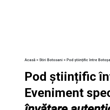
Acasă
>
Stiri Botosani
>
Pod științific între Botoș
Pod științific î
Eveniment spec
învățare autenti