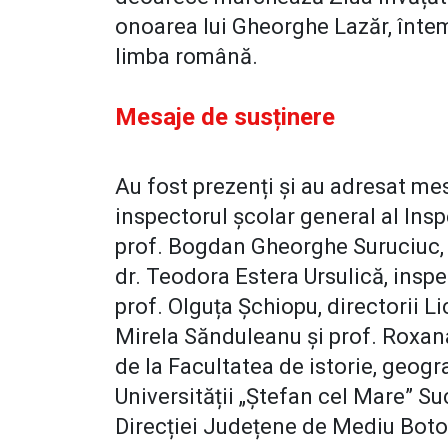
onoarea lui Gheorghe Lazăr, înte
limba română.
Mesaje de susținere
Au fost prezenți și au adresat mes
inspectorul școlar general al Ins
prof. Bogdan Gheorghe Suruciuc, i
dr. Teodora Estera Ursulică, insp
prof. Olguța Șchiopu, directorii L
Mirela Sănduleanu și prof. Roxana
de la Facultatea de istorie, geogra
Universității „Ștefan cel Mare” Suc
Direcției Județene de Mediu Boto