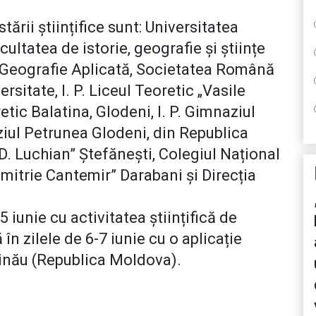
ării științifice sunt: Universitatea
ultatea de istorie, geografie și științe
e Geografie Aplicată, Societatea Română
rsitate, I. P. Liceul Teoretic „Vasile
etic Balatina, Glodeni, I. P. Gimnaziul
aziul Petrunea Glodeni, din Republica
D. Luchian” Ștefănești, Colegiul Național
Dimitrie Cantemir” Darabani și Direcția
 iunie cu activitatea științifică de
 în zilele de 6-7 iunie cu o aplicație
șinău (Republica Moldova).