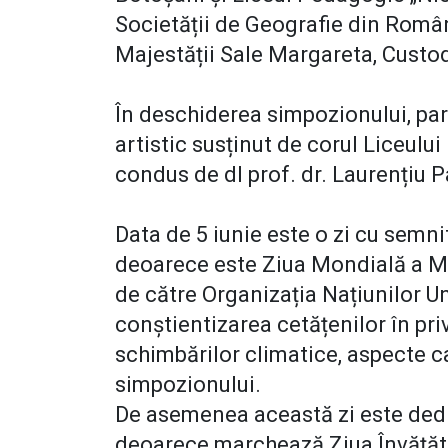
Societății de Geografie din Români
Majestății Sale Margareta, Cust
În deschiderea simpozionului, pa
artistic susținut de corul Liceulu
condus de dl prof. dr. Laurențiu P
Data de 5 iunie este o zi cu semni
deoarece este Ziua Mondială a Med
de către Organizația Națiunilor Un
conștientizarea cetățenilor în pr
schimbărilor climatice, aspecte c
simpozionului.
De asemenea această zi este dedi
deoarece marchează Ziua Învățător