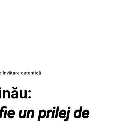
de învățare autentică
inău:
fie un prilej de