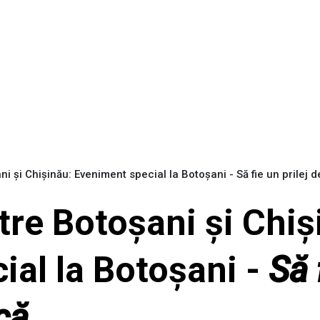
ani și Chișinău: Eveniment special la Botoșani - Să fie un prilej 
ntre Botoșani și Chiș
ial la Botoșani -
Să 
că