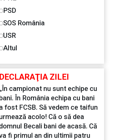
PSD
SOS România
USR
Altul
DECLARAŢIA ZILEI
„În campionat nu sunt echipe cu
bani. În România echipa cu bani
a fost FCSB. Să vedem ce taifun
urmează acolo! Că o să dea
domnul Becali bani de acasă. Că
va fi primul an din ultimii patru