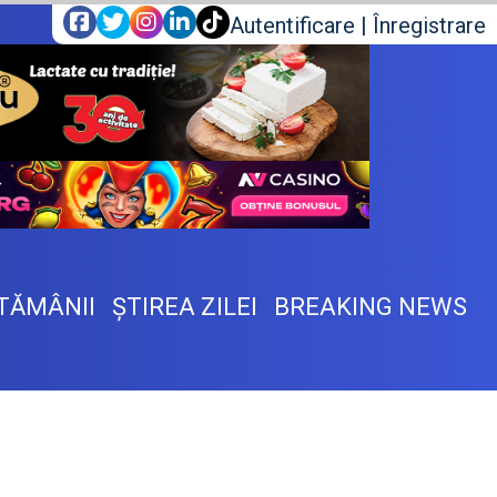
Autentificare
|
Înregistrare
TĂMÂNII
ŞTIREA ZILEI
BREAKING NEWS