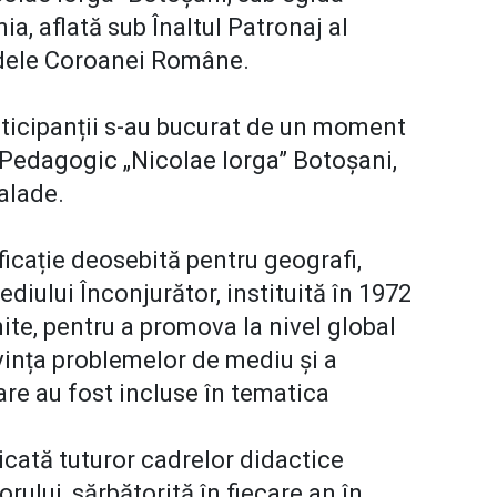
a, aflată sub Înaltul Patronaj al
odele Coroanei Române.
rticipanții s-au bucurat de un moment
i Pedagogic „Nicolae Iorga” Botoșani,
alade.
ficație deosebită pentru geografi,
iului Înconjurător, instituită în 1972
ite, pentru a promova la nivel global
ivința problemelor de mediu și a
are au fost incluse în tematica
cată tuturor cadrelor didactice
ului, sărbătorită în fiecare an în