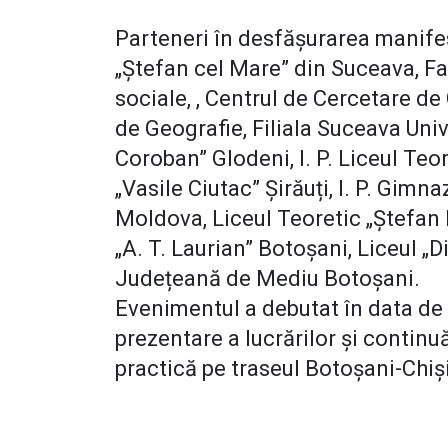
Parteneri în desfășurarea manifest
„Ștefan cel Mare” din Suceava, Fac
sociale, , Centrul de Cercetare d
de Geografie, Filiala Suceava Unive
Coroban” Glodeni, I. P. Liceul Teor
„Vasile Ciutac” Șirăuți, I. P. Gimn
Moldova, Liceul Teoretic „Ștefan 
„A. T. Laurian” Botoșani, Liceul „
Județeană de Mediu Botoșani.
Evenimentul a debutat în data de 5
prezentare a lucrărilor și continuă
practică pe traseul Botoșani-Chi