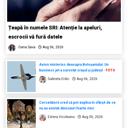
Țeapă în numele SRI: Atenție la apeluri,
escrocii vă fură datele
Oana Sava
Aug 06, 2026
Avion misterios deasupra Botoșaniului: Un
business jet a survolat orașul și județul -
FOTO
Gabriela Erdic
Aug 06, 2026
Cercetătorii cred că pot explica în sfârșit de ce
nu au existat dinozauri foarte mici
Estera Vicoleanu
Aug 06, 2026