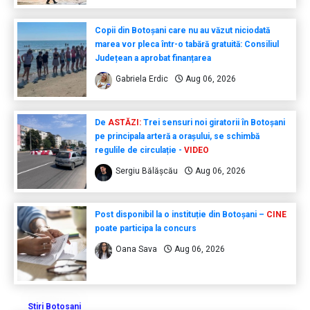
Copii din Botoșani care nu au văzut niciodată
marea vor pleca într-o tabără gratuită: Consiliul
Județean a aprobat finanțarea
Gabriela Erdic
Aug 06, 2026
De
ASTĂZI:
Trei sensuri noi giratorii în Botoșani
pe principala arteră a orașului, se schimbă
regulile de circulație -
VIDEO
Sergiu Bălășcău
Aug 06, 2026
Post disponibil la o instituție din Botoșani –
CINE
poate participa la concurs
Oana Sava
Aug 06, 2026
Stiri Botosani