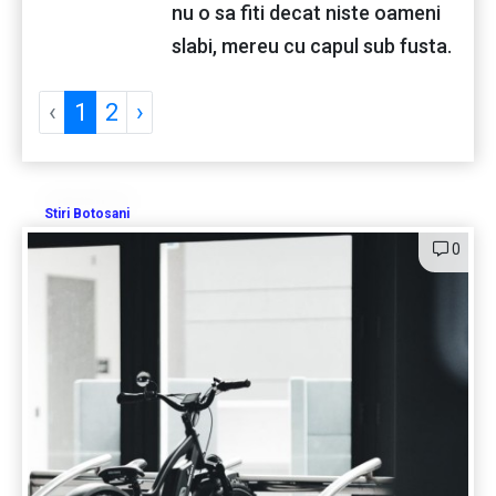
nu o sa fiti decat niste oameni
slabi, mereu cu capul sub fusta.
‹
1
2
›
Stiri Botosani
0