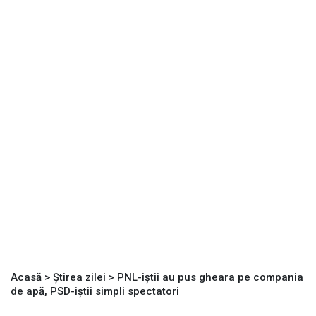
Acasă
>
Știrea zilei
>
PNL-iştii au pus gheara pe compania
de apă, PSD-iştii simpli spectatori