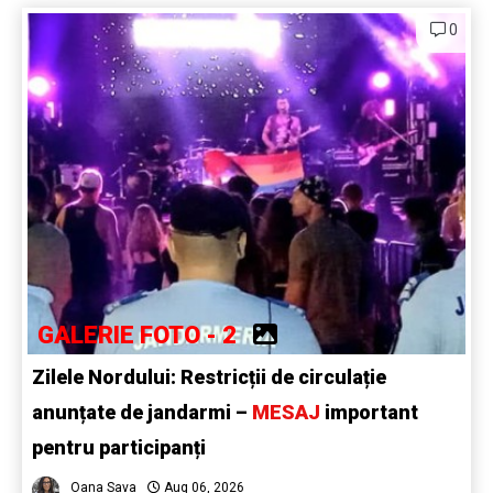
0
GALERIE FOTO - 2
Zilele Nordului: Restricții de circulație
anunțate de jandarmi –
MESAJ
important
pentru participanți
Oana Sava
Aug 06, 2026