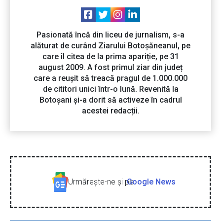
Pasionată încă din liceu de jurnalism, s-a
alăturat de curând Ziarului Botoșăneanul, pe
care îl citea de la prima apariție, pe 31
august 2009. A fost primul ziar din județ
care a reușit să treacă pragul de 1.000.000
de cititori unici într-o lună. Revenită la
Botoșani și-a dorit să activeze în cadrul
acestei redacții.
Urmăreşte-ne şi pe
Google News