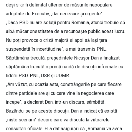
deși s-ar fi delimitat ulterior de măsurile nepopulare
adoptate de Executiv, „dar necesare și urgente”.
„Dacă PSD nu are soluții pentru România, atunci trebuie să
aibă măcar onestitatea de a recunoaște public acest lucru.
Nu poți provoca o criză majoră și apoi să lași țara
suspendată în incertitudine”, a mai transmis PNL.
Săptămâna trecută, președintele Nicușor Dan a finalizat
săptămâna trecută o primă rundă de discuții informale cu
liderii PSD, PNL, USR și UDMR.
„Am văzut, cu ocazia asta, constrângerile pe care fiecare
dintre partidele are și cu care vine la negocierea care
începe”, a declarat Dan, într-un discurs, sâmbătă.
Bazându-se pe aceste discuții, Dan a indicat că există
„niște scenarii” despre care va discuta la viitoarele
consultări oficiale. El a dat asigurări că „România va avea