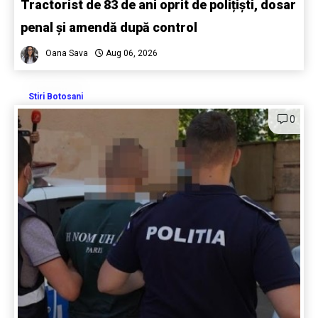
Tractorist de 83 de ani oprit de polițiști, dosar
penal și amendă după control
Oana Sava
Aug 06, 2026
Stiri Botosani
0