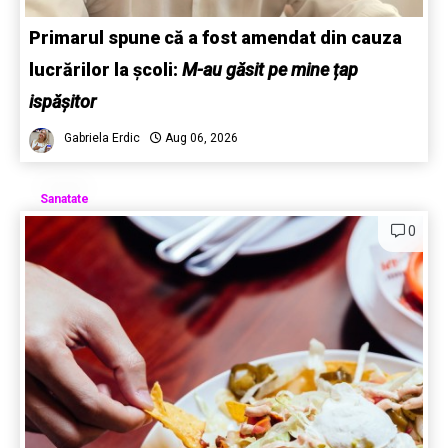
Primarul spune că a fost amendat din cauza
lucrărilor la școli:
M-au găsit pe mine țap
ispășitor
Gabriela Erdic
Aug 06, 2026
Sanatate
0