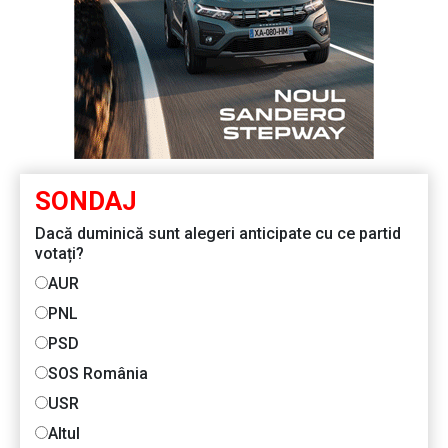
SONDAJ
Dacă duminică sunt alegeri anticipate cu ce partid
votați?
AUR
PNL
PSD
SOS România
USR
Altul