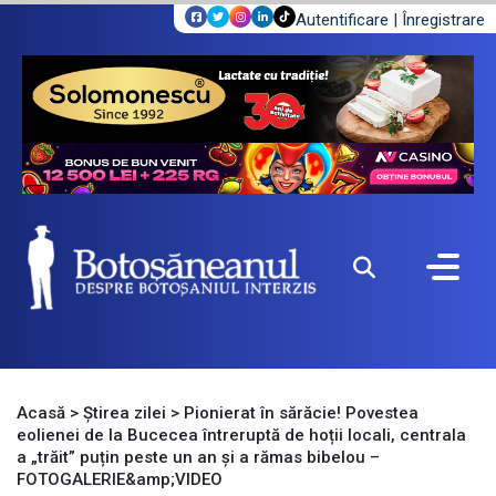
Autentificare
|
Înregistrare
Acasă
>
Știrea zilei
>
Pionierat în sărăcie! Povestea
eolienei de la Bucecea întreruptă de hoții locali, centrala
a „trăit” puțin peste un an și a rămas bibelou –
FOTOGALERIE&amp;VIDEO