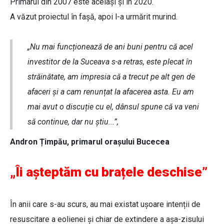
Primarul din 2007 este același și în 2020.
A văzut proiectul în fașă, apoi l-a urmărit murind.
„Nu mai funcționează de ani buni pentru că acel
investitor de la Suceava s-a retras, este plecat în
străinătate, am impresia că a trecut pe alt gen de
afaceri și a cam renunțat la afacerea asta. Eu am
mai avut o discuție cu el, dânsul spune că va veni
să continue, dar nu știu...”,
Andron Țimpău, primarul orașului Bucecea
„Îi așteptăm cu brațele deschise”
În anii care s-au scurs, au mai existat ușoare intenții de
resuscitare a eolienei și chiar de extindere a așa-zisului