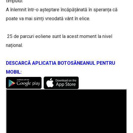
timpului.
A înlemnit într-o așteptare încăpățânată în speranța că
poate va mai simți vreodată vânt în elice.
25 de parcuri eoliene sunt la acest moment la nivel
național.
DESCARCĂ APLICATIA BOTOSĂNEANUL PENTRU
MOBIL: