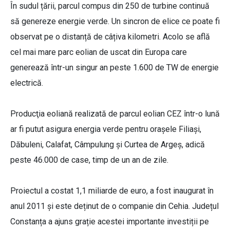
În sudul țării, parcul compus din 250 de turbine continuă
să genereze energie verde. Un sincron de elice ce poate fi
observat pe o distanță de câțiva kilometri. Acolo se află
cel mai mare parc eolian de uscat din Europa care
generează într-un singur an peste 1.600 de TW de energie
electrică.
Producţia eoliană realizată de parcul eolian CEZ într-o lună
ar fi putut asigura energia verde pentru oraşele Filiaşi,
Dăbuleni, Calafat, Câmpulung şi Curtea de Argeş, adică
peste 46.000 de case, timp de un an de zile.
Proiectul a costat 1,1 miliarde de euro, a fost inaugurat în
anul 2011 și este deținut de o companie din Cehia. Județul
Constanța a ajuns grație acestei importante investiții pe