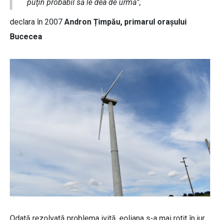
puţin probabil să le dea de urmă”,
declara în 2007
Andron Țimpău, primarul orașului
Bucecea
Odată rezolvată problema ivită, eoliana s-a mai rotit în jur