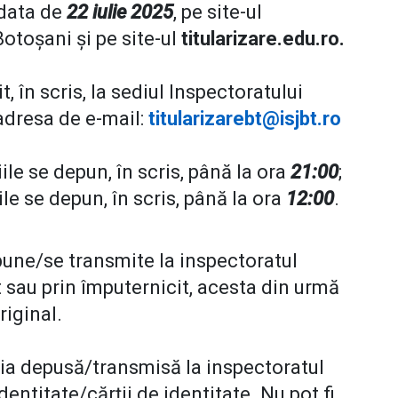
 data de
22 iulie 2025
, pe site-ul
otoșani și pe site-ul
titularizare.edu.ro.
 în scris, la sediul Inspectoratului
adresa de e-mail:
titularizarebt@isjbt.ro
ile se depun, în scris, până la ora
21:00
;
ile se depun, în scris, până la ora
12:00
.
pune/se transmite la inspectoratul
 sau prin împuternicit, acesta din urmă
riginal.
ia depusă/transmisă la inspectoratul
dentitate/cărții de identitate. Nu pot fi