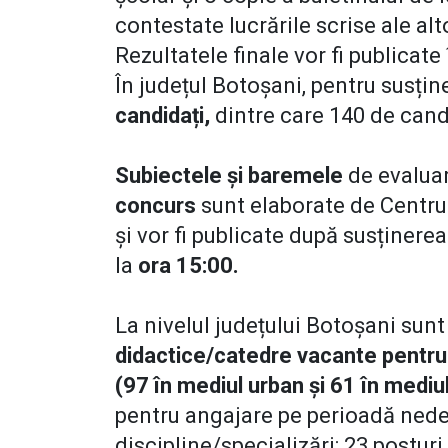
contestate lucrările scrise ale alt
Rezultatele finale vor fi publicate
În județul Botoșani, pentru susțin
candidați,
dintre care 140 de cand
Subiectele și baremele
de evalua
concurs
sunt elaborate de Centru
și vor fi publicate după susținerea
la
ora 15:00.
La nivelul județului Botoșani sunt
didactice/catedre vacante pentr
(97 în mediul urban și 61 în mediul
pentru angajare pe perioadă ned
discipline/specializări: 23 posturi