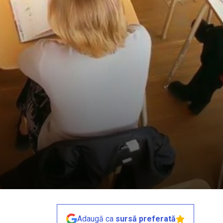
Adaugă ca
sursă preferată