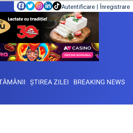
Autentificare
|
Înregistrare
TĂMÂNII
ŞTIREA ZILEI
BREAKING NEWS