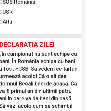
SOS România
USR
Altul
DECLARAŢIA ZILEI
„În campionat nu sunt echipe cu
bani. În România echipa cu bani
a fost FCSB. Să vedem ce taifun
urmează acolo! Că o să dea
domnul Becali bani de acasă. Că
va fi primul an din ultimii patru
ani în care va da bani din casă.
Să vezi acolo cum se schimbă