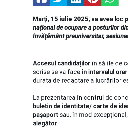
Marți,
15 iulie 2025,
va avea loc
p
național de ocupare a posturilor did
învățământ preuniversitar, sesiune
Accesul candidaților
în sălile de 
scrise se va face
în intervalul ora
durata de redactare a lucrărilor e
La prezentarea în centrul de con
buletin de identitate/ carte de ide
pașaport
sau, în mod excepțional
alegător.