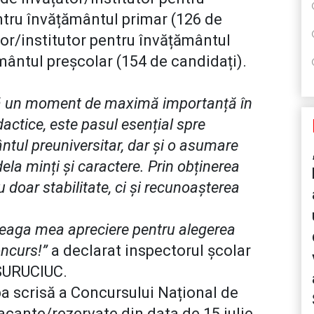
tru învățământul primar (126 de
tor/institutor pentru învățământul
ântul preșcolar (154 de candidați).
ntă un moment de maximă importanță în
dactice, este pasul esențial spre
ntul preuniversitar, dar și o asumare
la minți și caractere. Prin obținerea
u doar stabilitate, ci și recunoașterea
ntreaga mea apreciere pentru alegerea
oncurs!”
a declarat inspectorul școlar
SURUCIUC.
ba scrisă a Concursului Național de
acante/rezervate din data de 15 iulie