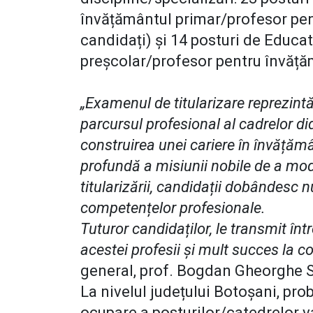
învățământul primar/profesor pen
candidați) și 14 posturi de Educa
preșcolar/profesor pentru învățăm
„Examenul de titularizare reprezi
parcursul profesional al cadrelor di
construirea unei cariere în învățămâ
profundă a misiunii nobile de a mode
titularizării, candidații dobândesc n
competențelor profesionale.
Tuturor candidaților, le transmit î
acestei profesii și mult succes la c
general, prof. Bogdan Gheorghe 
La nivelul județului Botoșani, pro
ocupare a posturilor/catedrelor v