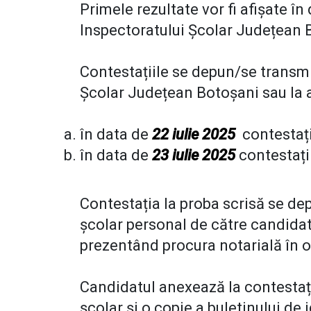
Primele rezultate vor fi afișate în
Inspectoratului Școlar Județean B
Contestațiile se depun/se transmit,
Școlar Județean Botoșani sau la 
în data de
22 iulie 2025
contestați
în data de
23 iulie 2025
contestați
Contestația la proba scrisă se de
școlar personal de către candidat
prezentând procura notarială în o
Candidatul anexează la contestaț
școlar și o copie a buletinului de i