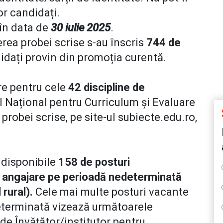
or candidați.
 în data de
30 iulie 2025
.
erea probei scrise s-au înscris
744 de
idați provin din promoția curentă.
re pentru cele
42 discipline de
l Național pentru Curriculum și Evaluare
 probei scrise, pe site-ul subiecte.edu.ro,
 disponibile
158 de posturi
u angajare pe perioadă nedeterminată
 rural).
Cele mai multe posturi vacante
eterminată vizează următoarele
 de Învățător/institutor pentru