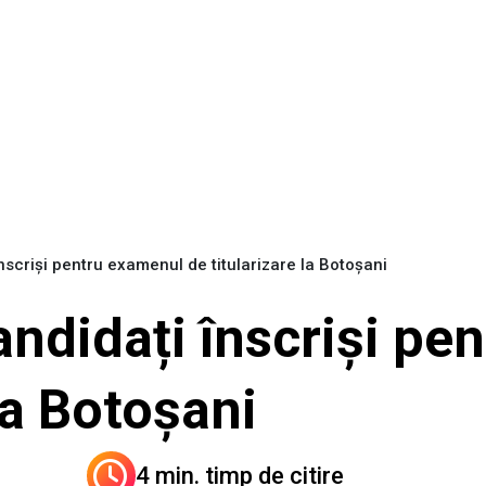
nscriși pentru examenul de titularizare la Botoșani
andidați înscriși pe
la Botoșani
4 min. timp de citire