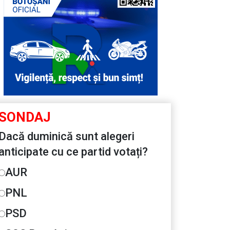
SONDAJ
Dacă duminică sunt alegeri
anticipate cu ce partid votați?
AUR
PNL
PSD