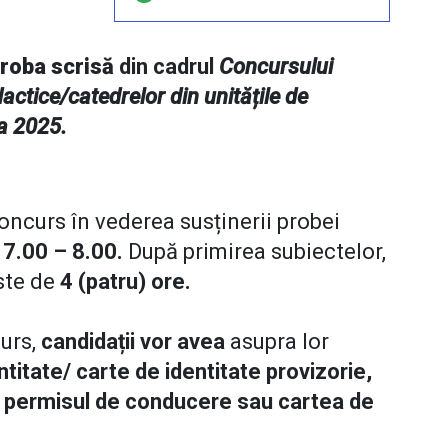
roba scrisă
din cadrul
Concursului
actice/catedrelor din unitățile de
a 2025.
concurs în vederea susținerii probei
r 7.00 – 8.00.
După primirea subiectelor,
ste de
4 (patru) ore.
curs,
candidații vor avea
asupra lor
ntitate/ carte de identitate provizorie,
,
permisul de conducere sau cartea de