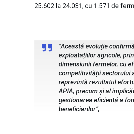
25.602 la 24.031, cu 1.571 de fermi
Dan Șlincu, director executiv AP
”Această evoluție confirmă
exploatațiilor agricole, pr
dimensiunii fermelor, cu ef
competitivității sectorului
reprezintă rezultatul efortu
APIA, precum și al implicări
gestionarea eficientă a fond
beneficiarilor”,