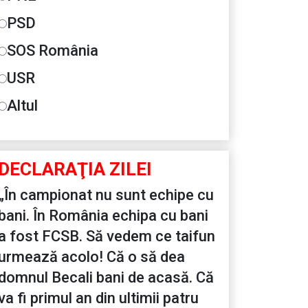
PSD
SOS România
USR
Altul
DECLARAŢIA ZILEI
„În campionat nu sunt echipe cu
bani. În România echipa cu bani
a fost FCSB. Să vedem ce taifun
urmează acolo! Că o să dea
domnul Becali bani de acasă. Că
va fi primul an din ultimii patru