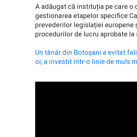
A adăugat că instituția pe care o
gestionarea etapelor specifice C
prevederilor legislației europene 
procedurilor de lucru aprobate la n
Un tânăr din Botoșani a evitat fa
oi, a investit într-o linie de muls