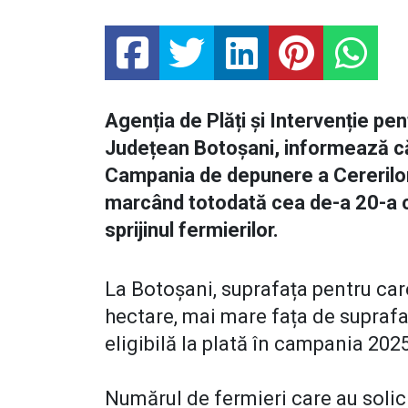
Agenția de Plăți și Intervenție pe
Județean Botoșani, informează că v
Campania de depunere a Cererilor
marcând totodată cea de-a 20-a c
sprijinul fermierilor.
La Botoșani, suprafața pentru care
hectare, mai mare fața de suprafa
eligibilă la plată în campania 202
Numărul de fermieri care au solici