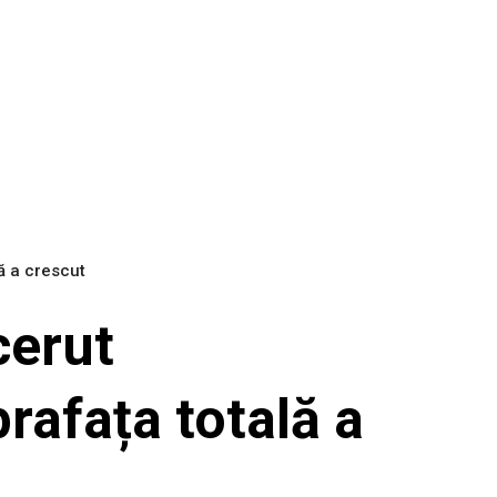
ă a crescut
cerut
rafața totală a