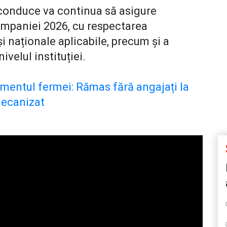
 conduce va continua să asigure
ampaniei 2026, cu respectarea
și naționale aplicabile, precum și a
ivelul instituției.
limentul fermei: Rămas fără angajați la
 mecanizat