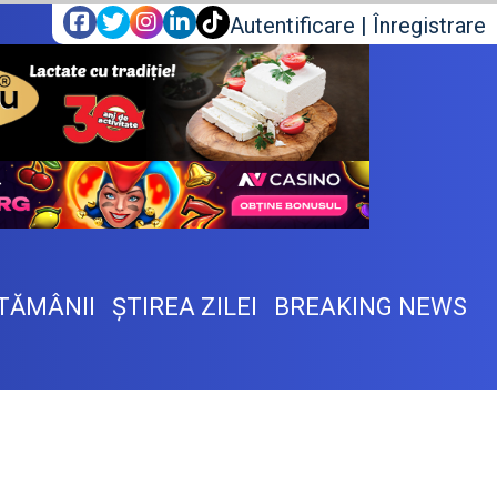
Autentificare
|
Înregistrare
TĂMÂNII
ŞTIREA ZILEI
BREAKING NEWS