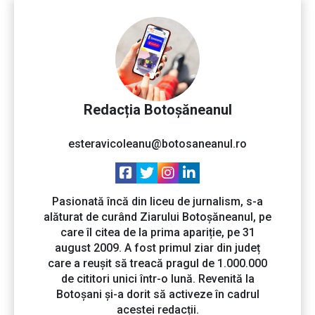
Redacția Botoșăneanul
esteravicoleanu@botosaneanul.ro
Pasionată încă din liceu de jurnalism, s-a
alăturat de curând Ziarului Botoșăneanul, pe
care îl citea de la prima apariție, pe 31
august 2009. A fost primul ziar din județ
care a reușit să treacă pragul de 1.000.000
de cititori unici într-o lună. Revenită la
Botoșani și-a dorit să activeze în cadrul
acestei redacții.