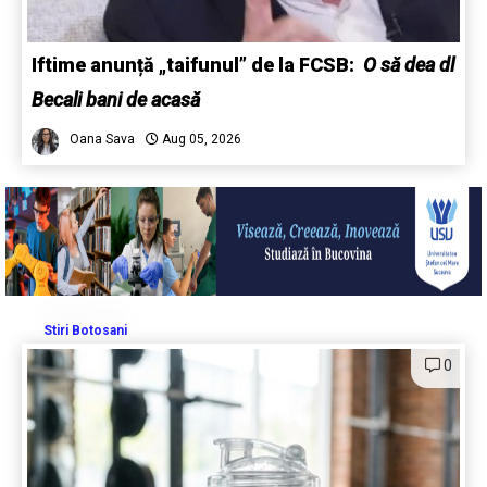
Iftime anunță „taifunul” de la FCSB:
O să dea dl
Becali bani de acasă
Oana Sava
Aug 05, 2026
Stiri Botosani
0