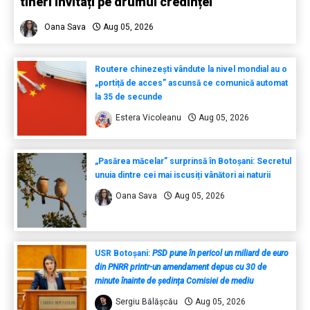
tineri invitați pe drumul credinței
Oana Sava
Aug 05, 2026
Routere chinezești vândute la nivel mondial au o
„portiță de acces” ascunsă ce comunică automat
la 35 de secunde
Estera Vicoleanu
Aug 05, 2026
„Pasărea măcelar” surprinsă în Botoșani: Secretul
unuia dintre cei mai iscusiți vânători ai naturii
Oana Sava
Aug 05, 2026
USR Botoșani:
PSD pune în pericol un miliard de euro
din PNRR printr-un amendament depus cu 30 de
minute înainte de ședința Comisiei de mediu
Sergiu Bălășcău
Aug 05, 2026