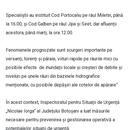
Specialiștii au instituit Cod Portocaliu pe râul Miletin, până
la 16.00, și Cod Galben pe râul Jijia și Siret, dar afluenții
acestora, până marți, la ora 12.00.
Fenomenele prognozate sunt scurgeri importante pe
versanți, torenți şi pâraie, viituri rapide pe râurile mici cu
posibile efecte de inundații locale și creșteri de debite și
niveluri pe unele râuri din bazinele hidrografice
menționate, cu posibile depășiri ale cotelor de apărare”.
În acest context, Inspectoratul pentru Situații de Urgență
„Nicolae Iorga” al Județului Botoșani a luat măsurile
necesare pentru prevenirea și gestionarea operativă a
potențialelor situații de urgență.