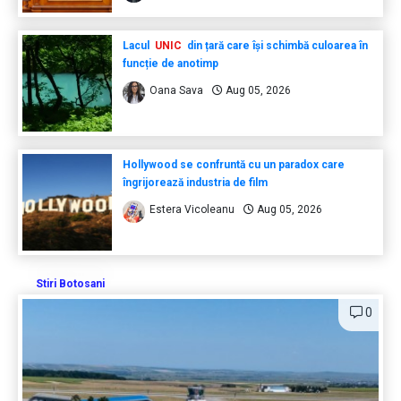
Lacul
UNIC
din țară care își schimbă culoarea în
funcție de anotimp
Oana Sava
Aug 05, 2026
Hollywood se confruntă cu un paradox care
îngrijorează industria de film
Estera Vicoleanu
Aug 05, 2026
Stiri Botosani
0