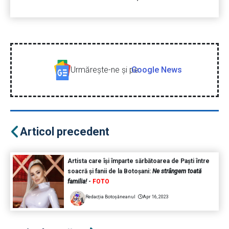
Urmăreşte-ne şi pe
Google News
Articol precedent
Artista care îşi împarte sărbătoarea de Paşti între
soacră și fanii de la Botoşani:
Ne strângem toată
familia!
-
FOTO
Redacția Botoșăneanul
Apr 16, 2023