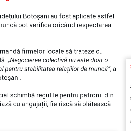
județului Botoșani au fost aplicate astfel
 muncă pot verifica oricând respectarea
omandă firmelor locale să trateze cu
lă.
„Negocierea colectivă nu este doar o
l pentru stabilitatea relațiilor de muncă”
, a
otoșani.
ial schimbă regulile pentru patronii din
ază cu angajații, fie riscă să plătească