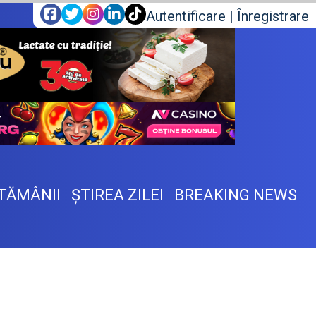
Autentificare
|
Înregistrare
TĂMÂNII
ŞTIREA ZILEI
BREAKING NEWS