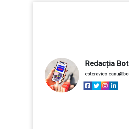
Redacția Bo
esteravicoleanu@bo