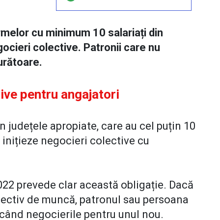
rmelor cu minimum 10 salariați din
gocieri colective. Patronii care nu
urătoare.
tive pentru angajatori
n județele apropiate, care au cel puțin 10
ă inițieze negocieri colective cu
022 prevede clar această obligație. Dacă
olectiv de muncă, patronul sau persoana
când negocierile pentru unul nou.