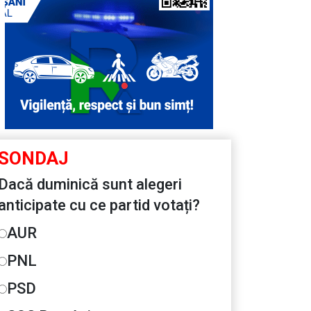
SONDAJ
Dacă duminică sunt alegeri
anticipate cu ce partid votați?
AUR
PNL
PSD