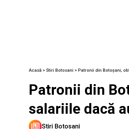
Acasă
>
Stiri Botosani
>
Patronii din Botoșani, ob
Patronii din Bo
salariile dacă a
Stiri Botosani