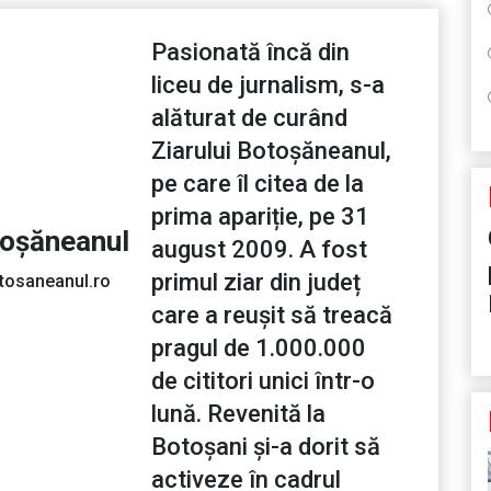
Pasionată încă din
liceu de jurnalism, s-a
alăturat de curând
Ziarului Botoșăneanul,
pe care îl citea de la
prima apariție, pe 31
toșăneanul
august 2009. A fost
primul ziar din județ
tosaneanul.ro
care a reușit să treacă
pragul de 1.000.000
de cititori unici într-o
lună. Revenită la
Botoșani și-a dorit să
activeze în cadrul