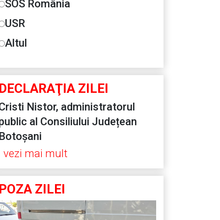
SOS România
USR
Altul
DECLARAŢIA ZILEI
Cristi Nistor, administratorul
public al Consiliului Județean
Botoșani
vezi mai mult
POZA ZILEI