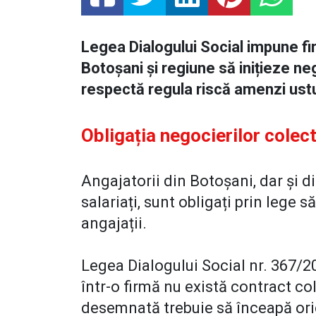
Legea Dialogului Social impune fi
Botoșani și regiune să inițieze ne
respectă regula riscă amenzi ust
Obligația negocierilor colec
Angajatorii din Botoșani, dar și di
salariați, sunt obligați prin lege s
angajații.
Legea Dialogului Social nr. 367/2
într-o firmă nu există contract c
desemnată trebuie să înceapă ori