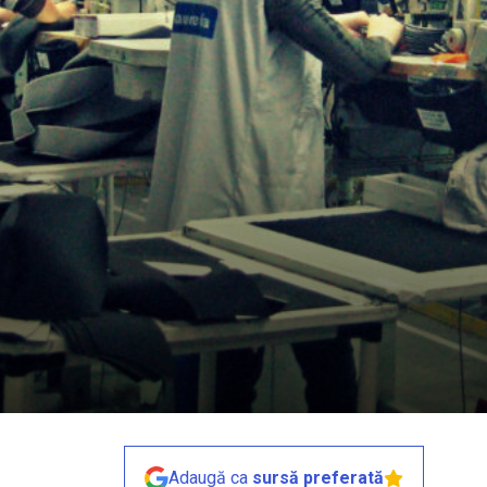
Adaugă ca
sursă preferată