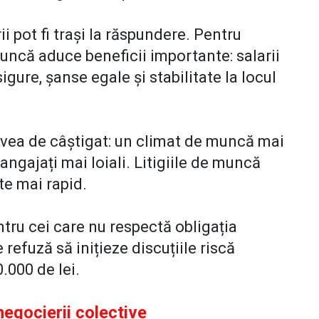
i pot fi trași la răspundere. Pentru
muncă aduce beneficii importante: salarii
gure, șanse egale și stabilitate la locul
 avea de câștigat: un climat de muncă mai
 angajați mai loiali. Litigiile de muncă
te mai rapid.
tru cei care nu respectă obligația
 refuză să inițieze discuțiile riscă
.000 de lei.
egocierii colective