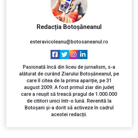
Redacția Botoșăneanul
esteravicoleanu@botosaneanul.ro
Pasionată încă din liceu de jurnalism, s-a
alăturat de curând Ziarului Botoșăneanul, pe
care îl citea de la prima apariție, pe 31
august 2009. A fost primul ziar din județ
care a reușit să treacă pragul de 1.000.000
de cititori unici într-o lună. Revenită la
Botoșani și-a dorit să activeze în cadrul
acestei redacții.