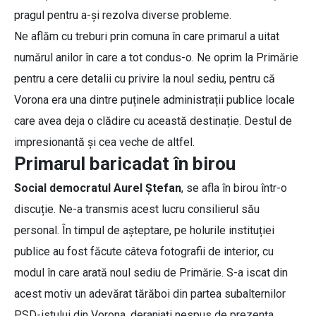
pragul pentru a-și rezolva diverse probleme.
Ne aflăm cu treburi prin comuna în care primarul a uitat
numărul anilor în care a tot condus-o. Ne oprim la Primărie
pentru a cere detalii cu privire la noul sediu, pentru că
Vorona era una dintre puținele administrații publice locale
care avea deja o clădire cu această destinație. Destul de
impresionantă și cea veche de altfel.
Primarul baricadat în birou
Social democratul Aurel Ștefan
, se afla în birou într-o
discuție. Ne-a transmis acest lucru consilierul său
personal. În timpul de așteptare, pe holurile instituției
publice au fost făcute câteva fotografii de interior, cu
modul în care arată noul sediu de Primărie. S-a iscat din
acest motiv un adevărat tărăboi din partea subalternilor
PSD-istului din Vorona, deranjați nespus de prezența