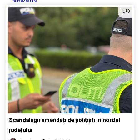
Stiri Botosani
0
Scandalagii amendați de polițiști în nordul
județului