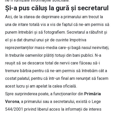
ne fi furnizate informațiile solicitate.
Și-a pus căluș la gură și secretarul
Aici, de la starea de deprimare a primarului am trecut la
una de iritare totală vis a vis de faptul că ne-am permis să
punem întrebări și să fotografiem. Secretarul a răbufnit și
el și a dat drumul unui șir de cuvinte împotriva
reprezentanților mass-media care-și bagă nasul neinvitați,
în treburile oamenilor plătiți totuși din bani publici. N-a
reușit să se descarce total de nervii care făceau să-i
tremure bărbia pentru că ne-am permis să întrebăm cât a
costat palatul, pentru că într-un final am renunțat să facem
acest lucru și am apelat la calea oficială.
Spre surprinderea poate, a funcționarilor din
Primăria
Vorona
, a primarului sau a secretarului, există o Lege
544/2001 privind liberul acces la informații de interes