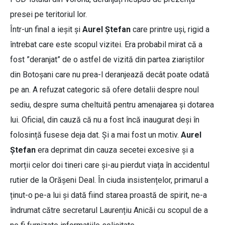
presei pe teritoriul lor.
Într-un final a ieșit și
Aurel Ștefan
care printre uși, rigid a
întrebat care este scopul vizitei. Era probabil mirat că a
fost ”deranjat” de o astfel de vizită din partea ziariștilor
din Botoșani care nu prea-l deranjează decât poate odată
pe an. A refuzat categoric să ofere detalii despre noul
sediu, despre suma cheltuită pentru amenajarea și dotarea
lui. Oficial, din cauză că nu a fost încă inaugurat deși în
folosință fusese deja dat. Și a mai fost un motiv.
Aurel
Ștefan
era deprimat din cauza secetei excesive și a
morții celor doi tineri care și-au pierdut viața în accidentul
rutier de la Orășeni Deal. În ciuda insistențelor, primarul a
ținut-o pe-a lui și dată fiind starea proastă de spirit, ne-a
îndrumat către secretarul Laurențiu Anicăi cu scopul de a