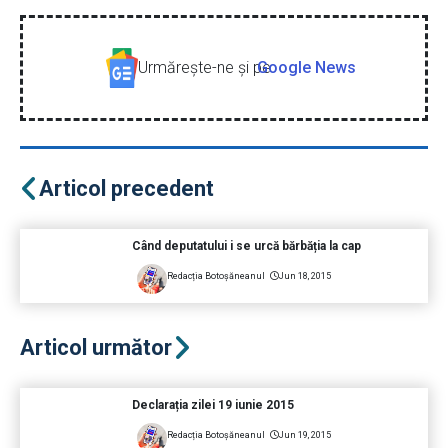
Urmăreşte-ne şi pe
Google News
Articol precedent
Când deputatului i se urcă bărbăția la cap
Redacția Botoșăneanul
Jun 18, 2015
Articol următor
Declarația zilei 19 iunie 2015
Redacția Botoșăneanul
Jun 19, 2015