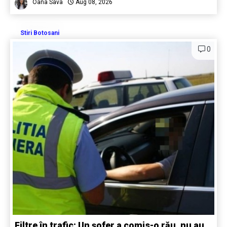
Oana Sava
Aug 08, 2026
Stiri Botosani
0
Filtre în trafic: Un șofer a comis-o rău, nu au