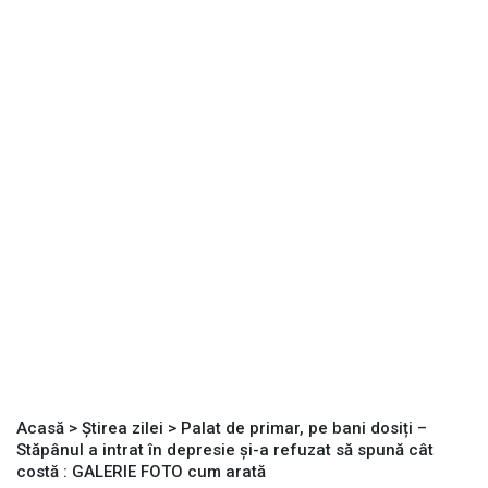
Acasă
>
Știrea zilei
>
Palat de primar, pe bani dosiți –
Stăpânul a intrat în depresie și-a refuzat să spună cât
costă : GALERIE FOTO cum arată