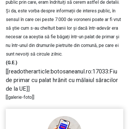
public prin care, eram îndrituiți să cerem astfel de detalii.
Și da, este vorba despre informații de interes public, în
sensul în care cei peste 7.000 de voroneni poate ar fi vrut
să știe cum s-au cheltuit banii lor și dacă într-adevăr era
necesar ca aceștia să fie băgați într-un palat de primar și
nu într-unul din drumurile pietruite din comună, pe care ei
sunt nevoiți să circule zilnic.
(G.E.)
[[readotherarticle:botosaneanul.ro:17033:Fiu
de primar cu palat hrănit cu mălaiul săracilor
de la UE]]
[[galerie-foto]]