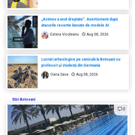
„Asimov a avut dreptate”. Avertisment după
atacurile recente lansate de modele AI
Estera Vicoleanu
Aug 08, 2026
Lucrări arheologice pe caniculă la Botoșani cu
profesori și studenți din Germania
Oana Sava
Aug 08, 2026
Stiri Botosani
0