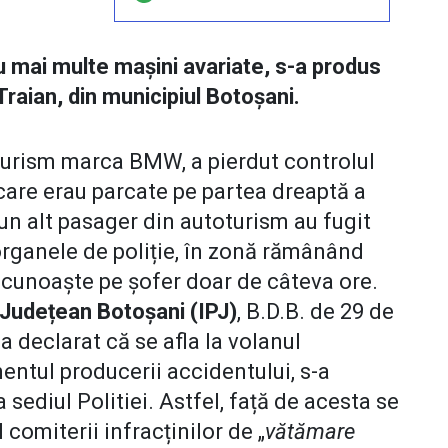
u mai multe mașini avariate, s-a produs
Traian, din municipiul Botoșani.
oturism marca BMW, a pierdut controlul
 care erau parcate pe partea dreaptă a
un alt pasager din autoturism au fugit
 organele de poliție, în zonă rămânând
l cunoaște pe șofer doar de câteva ore.
 Județean Botoșani (IPJ)
, B.D.B. de 29 de
a declarat că se afla la volanul
tul producerii accidentului, s-a
 sediul Politiei. Astfel, față de acesta se
comiterii infracținilor de „
vătămare