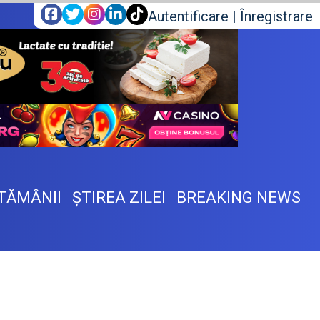
Autentificare
|
Înregistrare
TĂMÂNII
ŞTIREA ZILEI
BREAKING NEWS