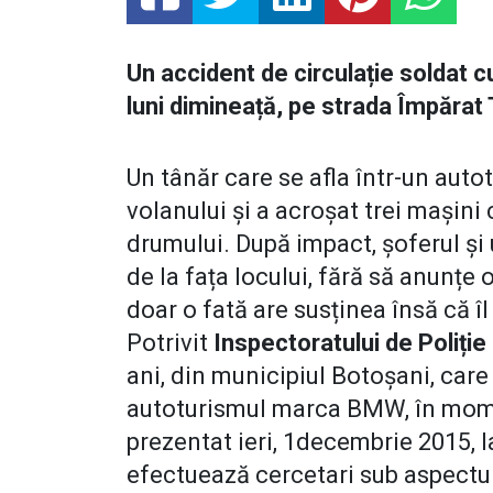
Un accident de circulație soldat c
luni dimineață, pe strada Împărat 
Un tânăr care se afla într-un aut
volanului și a acroșat trei mașini
drumului. După impact, șoferul și 
de la fața locului, fără să anunțe
doar o fată are susținea însă că î
Potrivit
Inspectoratului de Poliție
ani, din municipiul Botoșani, care 
autoturismul marca BMW, în momen
prezentat ieri, 1decembrie 2015, la
efectuează cercetari sub aspectul 