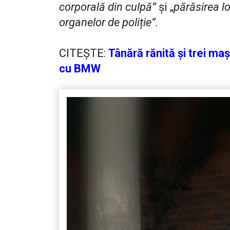
corporală din culpă”
și „
părăsirea lo
organelor de poliție”.
CITEȘTE:
Tânără rănită și trei maș
cu BMW