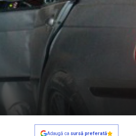
Adaugă ca
sursă preferată