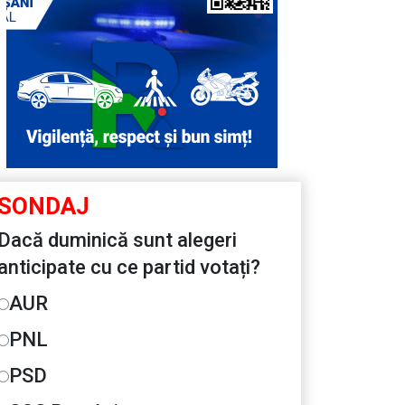
SONDAJ
Dacă duminică sunt alegeri
anticipate cu ce partid votați?
AUR
PNL
PSD