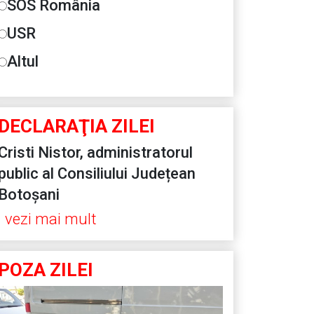
SOS România
USR
Altul
DECLARAŢIA ZILEI
Cristi Nistor, administratorul
public al Consiliului Județean
Botoșani
vezi mai mult
POZA ZILEI