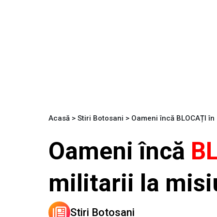
Acasă
>
Stiri Botosani
>
Oameni încă BLOCAȚI în ză
Oameni încă
B
militarii la mis
Stiri Botosani