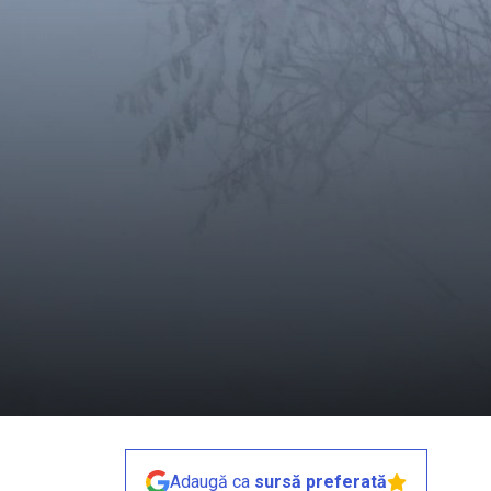
Adaugă ca
sursă preferată