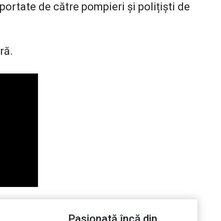
ortate de către pompieri și polițiști de
ră.
Pasionată încă din