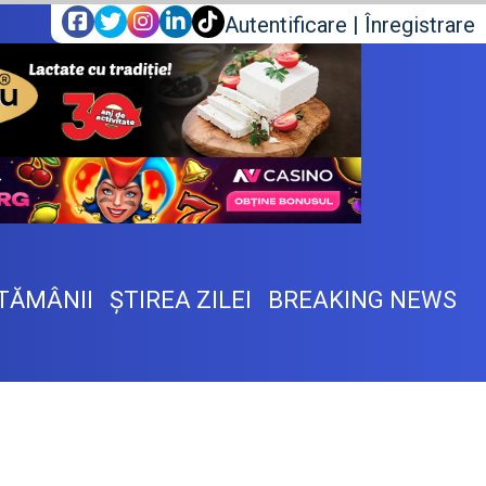
Autentificare
|
Înregistrare
TĂMÂNII
ŞTIREA ZILEI
BREAKING NEWS