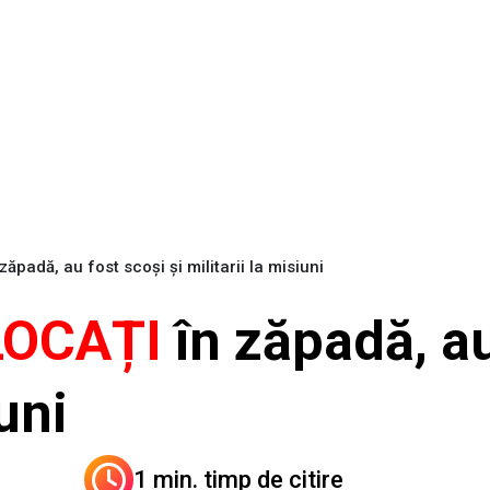
padă, au fost scoși și militarii la misiuni
LOCAȚI
în zăpadă, au
iuni
1 min. timp de citire