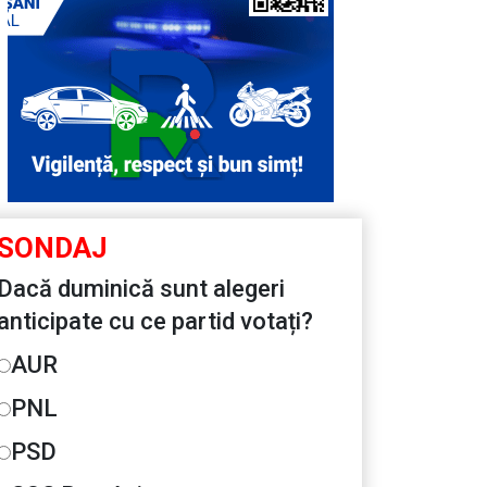
SONDAJ
Dacă duminică sunt alegeri
anticipate cu ce partid votați?
AUR
PNL
PSD