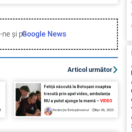
ne şi pe
Google News
Articol următor
Fetiță născută la Botoșani noaptea
trecută prin apel video, ambulanța
NU a putut ajunge la mamă –
VIDEO
3
Redacția Botoșăneanul
Apr 06, 2023