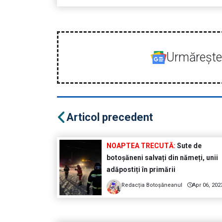
Urmăreşte-
Articol precedent
NOAPTEA TRECUTĂ:
Sute de
botoșăneni salvați din nămeți, unii
adăpostiți în primării
Redacția Botoșăneanul
Apr 06, 202