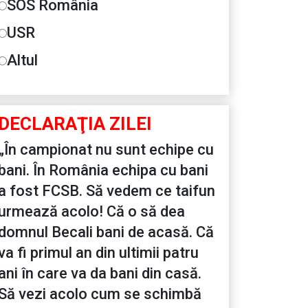
SOS România
USR
Altul
DECLARAŢIA ZILEI
„În campionat nu sunt echipe cu
bani. În România echipa cu bani
a fost FCSB. Să vedem ce taifun
urmează acolo! Că o să dea
domnul Becali bani de acasă. Că
va fi primul an din ultimii patru
ani în care va da bani din casă.
Să vezi acolo cum se schimbă