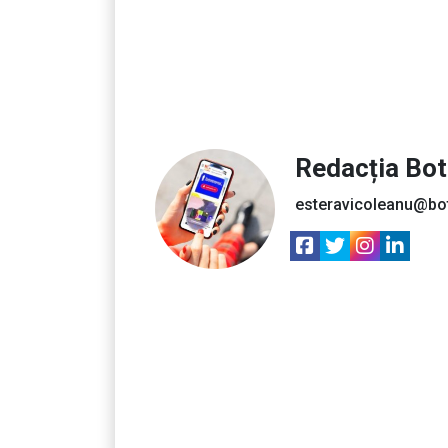
Redacția Bo
esteravicoleanu@bo