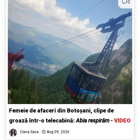
0
Femeie de afaceri din Botoșani, clipe de
groază într-o telecabină:
Abia respirăm
-
VIDEO
Oana Sava
Aug 09, 2026