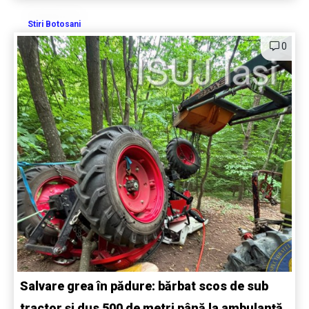
Stiri Botosani
0
Salvare grea în pădure: bărbat scos de sub
tractor și dus 500 de metri până la ambulanță