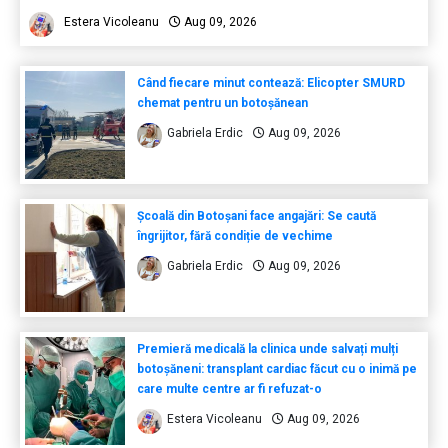
Estera Vicoleanu
Aug 09, 2026
Când fiecare minut contează: Elicopter SMURD
chemat pentru un botoșănean
Gabriela Erdic
Aug 09, 2026
Școală din Botoșani face angajări: Se caută
îngrijitor, fără condiție de vechime
Gabriela Erdic
Aug 09, 2026
Premieră medicală la clinica unde salvați mulți
botoșăneni: transplant cardiac făcut cu o inimă pe
care multe centre ar fi refuzat-o
Estera Vicoleanu
Aug 09, 2026