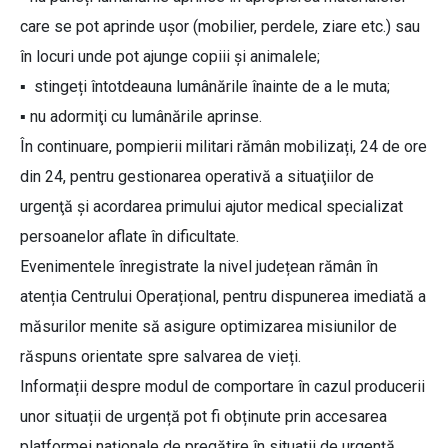
care se pot aprinde uşor (mobilier, perdele, ziare etc.) sau
în locuri unde pot ajunge copiii şi animalele;
▪ stingeți întotdeauna lumânările înainte de a le muta;
▪ nu adormiţi cu lumânările aprinse.
În continuare, pompierii militari rămân mobilizați, 24 de ore
din 24, pentru gestionarea operativă a situaţiilor de
urgenţă şi acordarea primului ajutor medical specializat
persoanelor aflate în dificultate.
Evenimentele înregistrate la nivel județean rămân în
atenția Centrului Operațional, pentru dispunerea imediată a
măsurilor menite să asigure optimizarea misiunilor de
răspuns orientate spre salvarea de vieți.
Informații despre modul de comportare în cazul producerii
unor situații de urgență pot fi obținute prin accesarea
platformei naționale de pregătire în situații de urgență