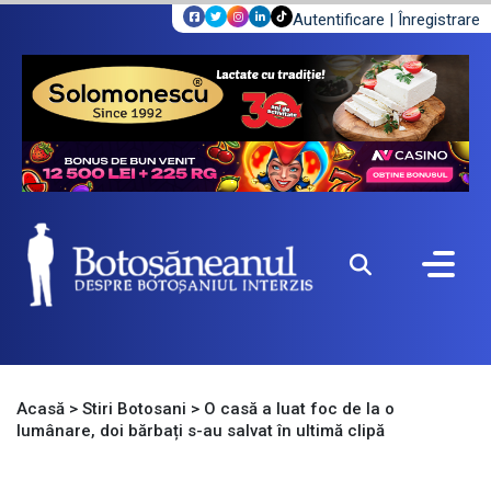
Autentificare
|
Înregistrare
Acasă
>
Stiri Botosani
>
O casă a luat foc de la o
lumânare, doi bărbați s-au salvat în ultimă clipă