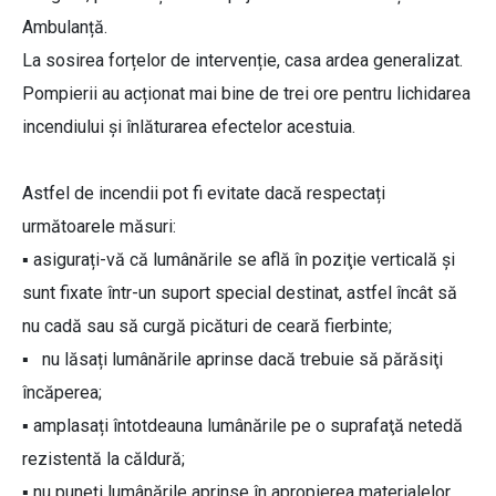
Ambulanță.
La sosirea forțelor de intervenție, casa ardea generalizat.
Pompierii au acționat mai bine de trei ore pentru lichidarea
incendiului și înlăturarea efectelor acestuia.
Astfel de incendii pot fi evitate dacă respectați
următoarele măsuri:
▪ asigurați-vă că lumânările se află în poziţie verticală şi
sunt fixate într-un suport special destinat, astfel încât să
nu cadă sau să curgă picături de ceară fierbinte;
▪ nu lăsați lumânările aprinse dacă trebuie să părăsiţi
încăperea;
▪ amplasați întotdeauna lumânările pe o suprafaţă netedă
rezistentă la căldură;
▪ nu puneți lumânările aprinse în apropierea materialelor