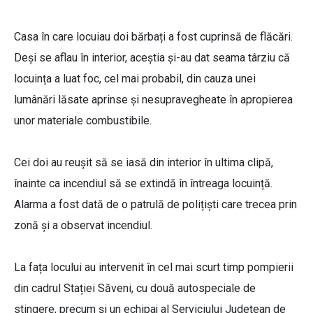
Casa în care locuiau doi bărbați a fost cuprinsă de flăcări.
Deși se aflau în interior, aceștia și-au dat seama târziu că
locuința a luat foc, cel mai probabil, din cauza unei
lumânări lăsate aprinse și nesupravegheate în apropierea
unor materiale combustibile.
Cei doi au reușit să se iasă din interior în ultima clipă,
înainte ca incendiul să se extindă în întreaga locuință.
Alarma a fost dată de o patrulă de polițiști care trecea prin
zonă și a observat incendiul.
La fața locului au intervenit în cel mai scurt timp pompierii
din cadrul Stației Săveni, cu două autospeciale de
stingere, precum și un echipaj al Serviciului Județean de