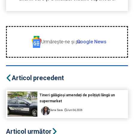
Urmăreşte-ne şi pe
Google News
Articol precedent
Tineri gălăgioși amendați de polițiști lângă un
supermarket
Oana Sava
Jun 04, 2026
Articol următor