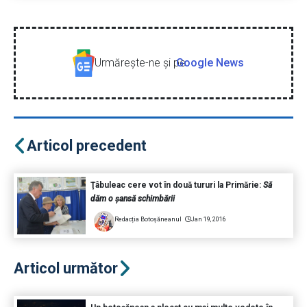
Urmăreşte-ne şi pe
Google News
Articol precedent
Ţâbuleac cere vot în două tururi la Primărie:
Să
dăm o şansă schimbării
Redacția Botoșăneanul
Jan 19, 2016
Articol următor