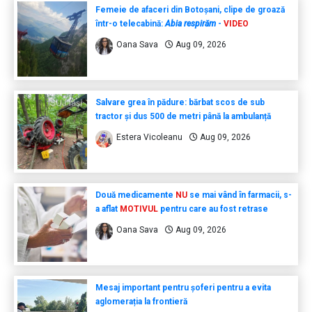
Femeie de afaceri din Botoșani, clipe de groază
într-o telecabină:
Abia respirăm
-
VIDEO
Oana Sava
Aug 09, 2026
Salvare grea în pădure: bărbat scos de sub
tractor și dus 500 de metri până la ambulanță
Estera Vicoleanu
Aug 09, 2026
Două medicamente
NU
se mai vând în farmacii, s-
a aflat
MOTIVUL
pentru care au fost retrase
Oana Sava
Aug 09, 2026
Mesaj important pentru șoferi pentru a evita
aglomerația la frontieră