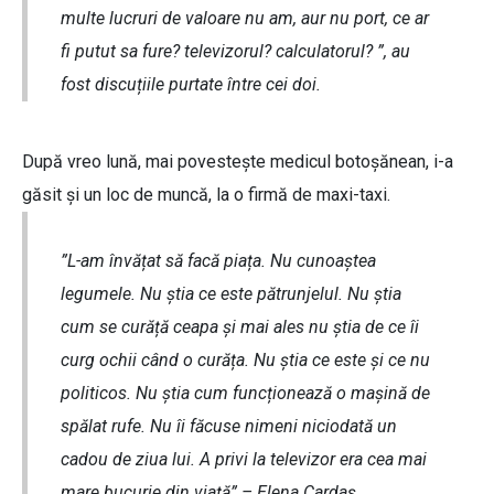
multe lucruri de valoare nu am, aur nu port, ce ar
fi putut sa fure? televizorul? calculatorul? ”, au
fost discuțiile purtate între cei doi.
După vreo lună, mai povestește medicul botoșănean, i-a
găsit și un loc de muncă, la o firmă de maxi-taxi.
”L-am învățat să facă piața. Nu cunoaștea
legumele. Nu știa ce este pătrunjelul. Nu știa
cum se curăță ceapa și mai ales nu știa de ce îi
curg ochii când o curăța. Nu știa ce este și ce nu
politicos. Nu știa cum funcționează o mașină de
spălat rufe. Nu îi făcuse nimeni niciodată un
cadou de ziua lui. A privi la televizor era cea mai
mare bucurie din viață” – Elena Cardaș.