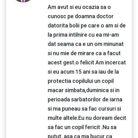
Am avut si eu ocazia sa o
cunosc pe doamna doctor
datorita bolii pe care o am si de
la prima intilnire cu ea mi-am
dat seama ca e un om minunat
si nu mie de mirare ca a facut
acest gest.o felicit Am incercat
si eu acum 15 ani sa iau de la
protectia copilului un copil
macar simbata,duminica si in
perioada sarbatorilor de iarna
si ma puneau sa fac cursuri si
multe altele.Eu nu doream decit
sa fac un copil fericit .Nu sa
putut, asa ca ma bucur ca