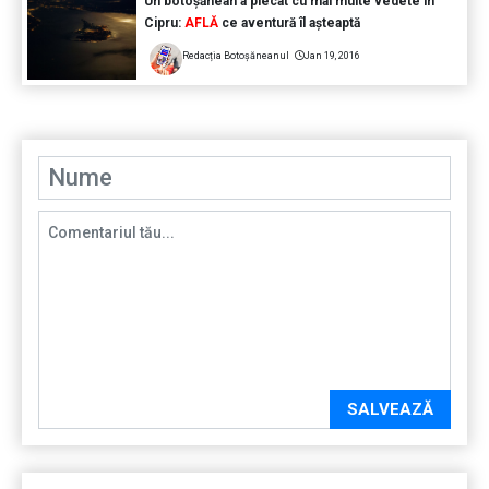
Un botoșănean a plecat cu mai multe vedete în
Cipru:
AFLĂ
ce aventură îl așteaptă
Redacția Botoșăneanul
Jan 19, 2016
SALVEAZĂ