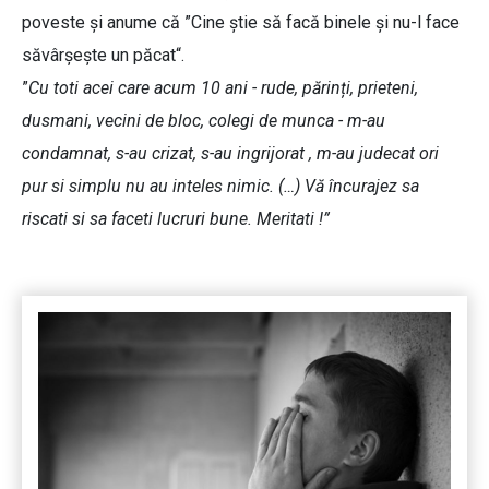
poveste și anume că ”Cine ştie să facă binele şi nu-l face
săvârşeşte un păcat“.
”
Cu toti acei care acum 10 ani - rude, părinți, prieteni,
dusmani, vecini de bloc, colegi de munca - m-au
condamnat, s-au crizat, s-au ingrijorat , m-au judecat ori
pur si simplu nu au inteles nimic. (…) Vă încurajez sa
riscati si sa faceti lucruri bune. Meritati !”