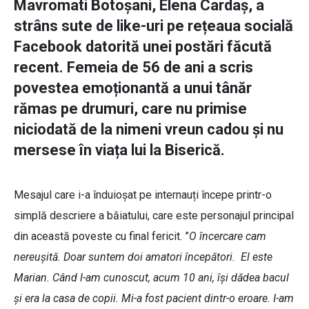
Mavromati Botoșani, Elena Cardaș, a
strâns sute de like-uri pe rețeaua socială
Facebook datorită unei postări făcută
recent. Femeia de 56 de ani a scris
povestea emoționantă a unui tânăr
rămas pe drumuri, care nu primise
niciodată de la nimeni vreun cadou și nu
mersese în viața lui la Biserică.
Mesajul care i-a înduioșat pe internauți începe printr-o
simplă descriere a băiatului, care este personajul principal
din această poveste cu final fericit. ”
O încercare cam
nereușită. Doar suntem doi amatori începători. El este
Marian. Când l-am cunoscut, acum 10 ani, își dădea bacul
și era la casa de copii. Mi-a fost pacient dintr-o eroare. I-am