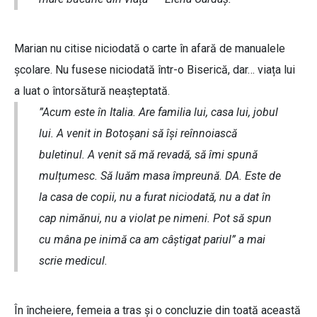
Marian nu citise niciodată o carte în afară de manualele
școlare. Nu fusese niciodată într-o Biserică, dar… viața lui
a luat o întorsătură neașteptată.
”Acum este în Italia. Are familia lui, casa lui, jobul
lui. A venit in Botoșani să își reînnoiască
buletinul. A venit să mă revadă, să îmi spună
mulțumesc. Să luăm masa împreună. DA. Este de
la casa de copii, nu a furat niciodată, nu a dat în
cap nimănui, nu a violat pe nimeni. Pot să spun
cu mâna pe inimă ca am câștigat pariul” a mai
scrie medicul.
În încheiere, femeia a tras și o concluzie din toată această