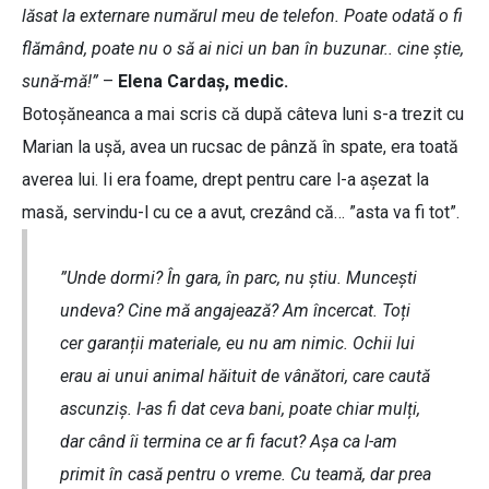
lăsat la externare numărul meu de telefon. Poate odată o fi
flămând, poate nu o să ai nici un ban în buzunar.. cine știe,
sună-mă!”
–
Elena Cardaș, medic.
Botoșăneanca a mai scris că după câteva luni s-a trezit cu
Marian la ușă, avea un rucsac de pânză în spate, era toată
averea lui. Ii era foame, drept pentru care l-a așezat la
masă, servindu-l cu ce a avut, crezând că… ”asta va fi tot”.
”Unde dormi? În gara, în parc, nu știu. Muncești
undeva? Cine mă angajează? Am încercat. Toți
cer garanții materiale, eu nu am nimic. Ochii lui
erau ai unui animal hăituit de vânători, care caută
ascunziș. I-as fi dat ceva bani, poate chiar mulți,
dar când îi termina ce ar fi facut? Așa ca l-am
primit în casă pentru o vreme. Cu teamă, dar prea