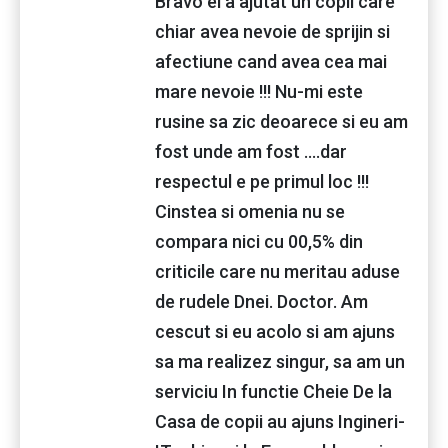
Bravo ei a ajutat un copil care
chiar avea nevoie de sprijin si
afectiune cand avea cea mai
mare nevoie !!! Nu-mi este
rusine sa zic deoarece si eu am
fost unde am fost ....dar
respectul e pe primul loc !!!
Cinstea si omenia nu se
compara nici cu 00,5% din
criticile care nu meritau aduse
de rudele Dnei. Doctor. Am
cescut si eu acolo si am ajuns
sa ma realizez singur, sa am un
serviciu In functie Cheie De la
Casa de copii au ajuns Ingineri-