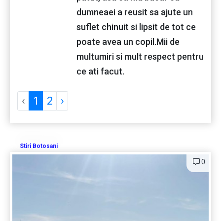
dumneaei a reusit sa ajute un
suflet chinuit si lipsit de tot ce
poate avea un copil.Mii de
multumiri si mult respect pentru
ce ati facut.
‹
1
2
›
Stiri Botosani
0