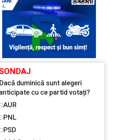
SONDAJ
Dacă duminică sunt alegeri
anticipate cu ce partid votați?
AUR
PNL
PSD