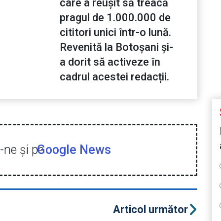
care a reușit să treacă
pragul de 1.000.000 de
cititori unici într-o lună.
Revenită la Botoșani și-
a dorit să activeze în
cadrul acestei redacții.
ne şi pe
Google News
Articol următor