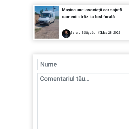
Mașina unei asociații care ajută
oamenii străzii a fost furată
Sergiu Bălășcău
May 28, 2026