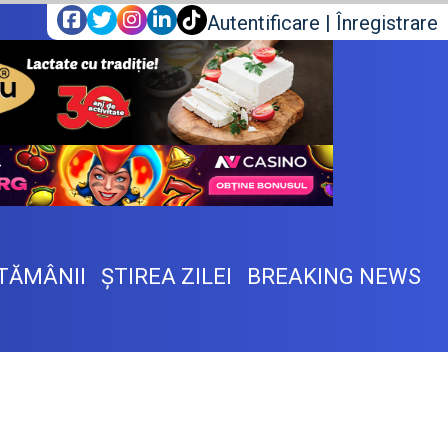
Autentificare
|
Înregistrare
TĂMÂNII
ŞTIREA ZILEI
BREAKING NEWS