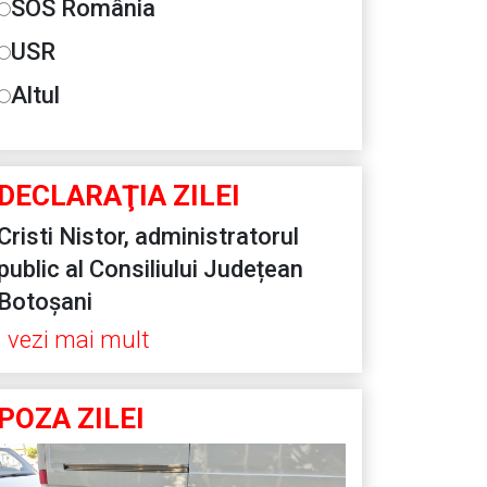
SOS România
USR
Altul
DECLARAŢIA ZILEI
Cristi Nistor, administratorul
public al Consiliului Județean
Botoșani
vezi mai mult
POZA ZILEI