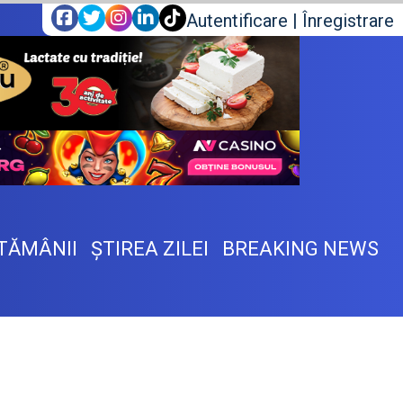
Autentificare
|
Înregistrare
TĂMÂNII
ŞTIREA ZILEI
BREAKING NEWS