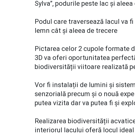
Sylva”, podurile peste lac și aleea
Podul care traversează lacul va fi 
lemn cât şi aleea de trecere
Pictarea celor 2 cupole formate d
3D va oferi oportunitatea perfect
biodiversității viitoare realizată p
Vor fi instalații de lumini și sist
senzorială precum și o nouă experie
putea vizita dar va putea fi şi exp
Realizarea biodiversității acvatice
interiorul lacului oferă locul ide