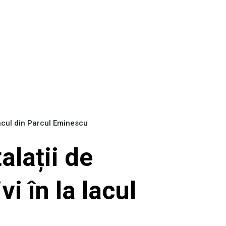
a lacul din Parcul Eminescu
alații de
i în la lacul