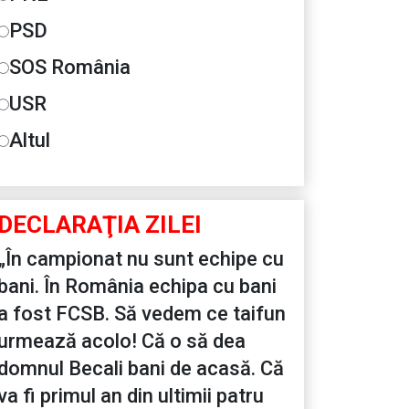
PSD
SOS România
USR
Altul
DECLARAŢIA ZILEI
„În campionat nu sunt echipe cu
bani. În România echipa cu bani
a fost FCSB. Să vedem ce taifun
urmează acolo! Că o să dea
domnul Becali bani de acasă. Că
va fi primul an din ultimii patru