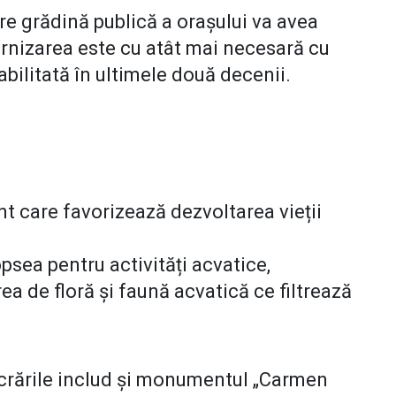
re grădină publică a orașului va avea
dernizarea este cu atât mai necesară cu
abilitată în ultimele două decenii.
t care favorizează dezvoltarea vieții
psea pentru activități acvatice,
rea de floră şi faună acvatică ce filtrează
 lucrările includ și monumentul „Carmen