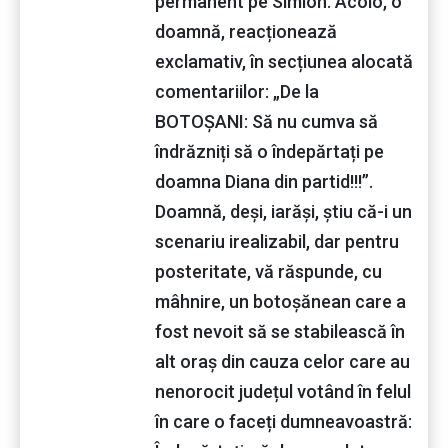
permanent pe Simion. Acolo, o
doamnă, reacționează
exclamativ, în secțiunea alocată
comentariilor: „De la
BOTOȘANI: Să nu cumva să
îndrăzniți să o îndepărtați pe
doamna Diana din partid!!!”.
Doamnă, deși, iarăși, știu că-i un
scenariu irealizabil, dar pentru
posteritate, vă răspunde, cu
mâhnire, un botoșănean care a
fost nevoit să se stabilească în
alt oraș din cauza celor care au
nenorocit județul votând în felul
în care o faceți dumneavoastră: