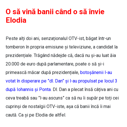
O să vină banii când o să învie
Elodia
Peste alți doi ani, senzaționalul OTV-ist, băgat într-un
tomberon în propria emisiune și televiziune, a candidat la
prezidențiale. Trăgând nădejde că, dacă nu și-au luat ăia
20.000 de euro după parlamentare, poate o să și-i
primească măcar după prezidențiale,
botoșănenii l-au
votat în disperare pe ”dl. Dan” și l-au propulsat pe locul 3
după Iohannis și Ponta
. Dl. Dan a plecat însă câțiva ani cu
ceva treabă sau ”l-au ascuns” ca să nu îi supăr pe toți cei
cuprinși de nostalgii OTV-iste, așa că banii încă îi mai
caută. Ca și pe Elodia de altfel.