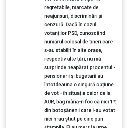
regretabile, marcate de
neajunsuri, discriminări și
cenzură. Dacă în cazul
votanților PSD, cunoscând
numărul colosal de tineri care
s-au stabilit în alte orașe,
respectiv alte țări, nu mă
surprinde neapărat procentul -
pensionarii și bugetarii au
întotdeauna o singură opțiune
de vot - în situația celor de la
AUR, bag mâna-n foc că nici 1%
din botoșănenii care i-au votat
nici n-au știut pe cine pun
ștampila. Ei au mers la urne