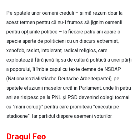
Pe spatele unor oameni creduli – și mă rezum doar la
acest termen pentru că nu-i frumos să jignim oamenii
pentru opțiunile politice – la fiecare patru ani apare o
specie aparte de politicieni cu un discurs extremist,
xenofob, rasist, intolerant, radical religios, care
exploatează fără jenă lipsa de cultură politică a unei părți
a poporului, îi îmbie capul cu texte demne de NSDAP
(Nationalsozialistische Deutsche Arbeiterpartei), pe
spatele efuziunii maselor urcă în Parlament, unde în patru
ani se risipesc pe la PNL și PSD devenind colegi tocmai
cu ”marii corupți” pentru care promiteau ”execuții pe
stadioane”. Iar partidul dispare asemeni voturilor.
Dragul Feo