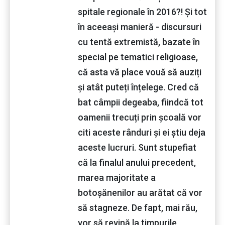
spitale regionale în 2016?! Și tot
în aceeași manieră - discursuri
cu tentă extremistă, bazate în
special pe tematici religioase,
că asta vă place vouă să auziți
și atât puteți înțelege. Cred că
bat câmpii degeaba, fiindcă tot
oamenii trecuți prin școală vor
citi aceste rânduri și ei știu deja
aceste lucruri. Sunt stupefiat
că la finalul anului precedent,
marea majoritate a
botoșănenilor au arătat că vor
să stagneze. De fapt, mai rău,
vor să revină la timpurile