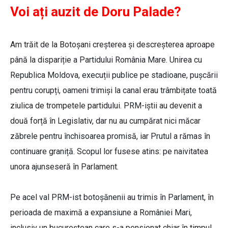
Voi ați auzit de Doru Palade?
Am trăit de la Botoșani creșterea și descreșterea aproape
până la dispariție a Partidului România Mare. Unirea cu
Republica Moldova, execuții publice pe stadioane, pușcării
pentru corupți, oameni trimiși la canal erau trâmbițate toată
ziulica de trompetele partidului. PRM-iștii au devenit a
două forță în Legislativ, dar nu au cumpărat nici măcar
zăbrele pentru închisoarea promisă, iar Prutul a rămas în
continuare graniță. Scopul lor fusese atins: pe naivitatea
unora ajunseseră în Parlament.
Pe acel val PRM-ist botoșănenii au trimis în Parlament, în
perioada de maximă a expansiune a României Mari,
inclusiv un bucureștean care s-a pensionat chiar în timpul