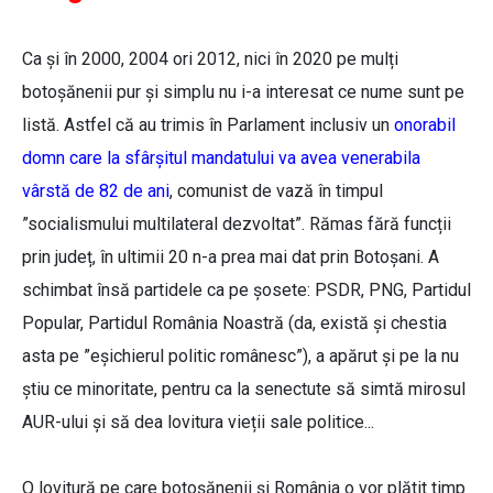
Ca și în 2000, 2004 ori 2012, nici în 2020 pe mulți
botoșănenii pur și simplu nu i-a interesat ce nume sunt pe
listă. Astfel că au trimis în Parlament inclusiv un
onorabil
domn care la sfârșitul mandatului va avea venerabila
vârstă de 82 de ani
, comunist de vază în timpul
”socialismului multilateral dezvoltat”. Rămas fără funcții
prin județ, în ultimii 20 n-a prea mai dat prin Botoșani. A
schimbat însă partidele ca pe șosete: PSDR, PNG, Partidul
Popular, Partidul România Noastră (da, există și chestia
asta pe ”eșichierul politic românesc”), a apărut și pe la nu
știu ce minoritate, pentru ca la senectute să simtă mirosul
AUR-ului și să dea lovitura vieții sale politice...
O lovitură pe care botoșănenii și România o vor plătit timp