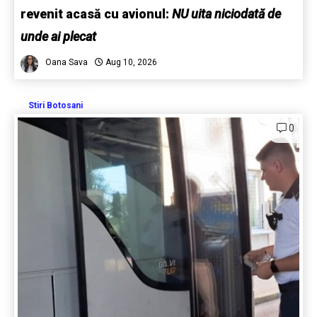
revenit acasă cu avionul:
NU uita niciodată de
unde ai plecat
Oana Sava
Aug 10, 2026
Stiri Botosani
0