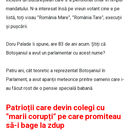
mandatului. N-a interesat însă pe vreun votant cine e pe
listă, toți visau ”România Mare”, ”România Tare”, execuții
și pușcării.
Doru Palade îi spune, are 83 de ani acum. Știți că
Botoșaniul a avut un parlamentar cu acest nume?
Patru ani, cât teoretic a reprezentat Botoșaniul în
Parlament, a avut apariții meteorice printre oamenii care i-
au făcut rost de o pensie specială babană.
Patrioții care devin colegi cu
”marii corupți” pe care promiteau
să-i bage la zdup