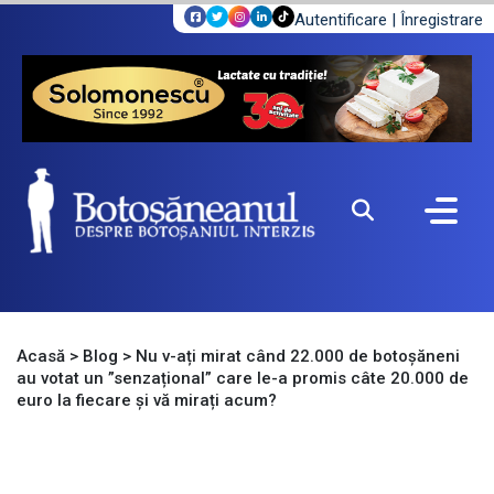
Autentificare
|
Înregistrare
Acasă
>
Blog
>
Nu v-ați mirat când 22.000 de botoșăneni
au votat un ”senzațional” care le-a promis câte 20.000 de
euro la fiecare și vă mirați acum?