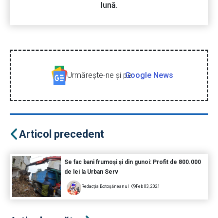
lună.
Urmăreşte-ne şi pe
Google News
Articol precedent
Se fac bani frumoși și din gunoi: Profit de 800.000
de lei la Urban Serv
Redacția Botoșăneanul
Feb 03, 2021