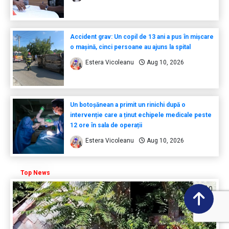
Accident grav: Un copil de 13 ani a pus în mișcare
o mașină, cinci persoane au ajuns la spital
Estera Vicoleanu
Aug 10, 2026
Un botoșănean a primit un rinichi după o
intervenție care a ținut echipele medicale peste
12 ore în sala de operații
Estera Vicoleanu
Aug 10, 2026
Top News
0