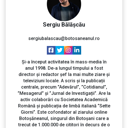
Sergiu Bălășcău
sergiubalascau@botosaneanul.ro
Și-a început activitatea în mass-media în
anul 1998. De-a lungul timpului a fost
director și redactor șef la mai multe ziare și
televiziuni locale. A scris și la publicații
centrale, precum ”Adevărul”, ”Cotidianul”,
”Mesagerul” și ”Jurnal de Investigații”. Are la
activ colaborări cu Societatea Academică
Română și publicația de limbă italiană ”Sette
Giorni”. Este cofondator al ziarului online
Botoșăneanul, singurul din Botoșani care a
trecut de 1.000.000 de cititori în decurs de o