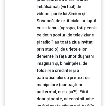
îmbălsămați (virtual) de
videoclipurile lui Simion și
Șoșoacă, de artificiala lor luptă
cu sistemul (apropo, toți penalii
ce dețin posturi de televiziune
și radio îi au toată ziua invitați
prin studio), de urletele lor
demente în fața unor dușmani
imaginari și, bineînțeles, de
folosirea credinței și a
patriotismului ca pretext de
manipulare (cunoaștem
pattern-ul, nu-i așa?!). Fără
doar și poate, aceeași situație
va fi și peste câțiva ani. Ar fi în