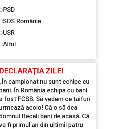
PSD
SOS România
USR
Altul
DECLARAŢIA ZILEI
„În campionat nu sunt echipe cu
bani. În România echipa cu bani
a fost FCSB. Să vedem ce taifun
urmează acolo! Că o să dea
domnul Becali bani de acasă. Că
va fi primul an din ultimii patru