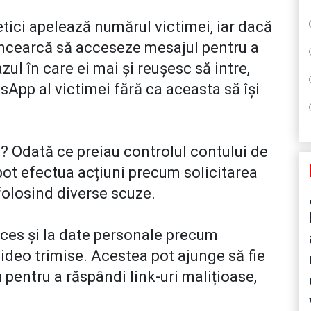
netici apelează numărul victimei, iar dacă
încearcă să acceseze mesajul pentru a
zul în care ei mai și reușesc să intre,
sApp al victimei fără ca aceasta să își
? Odată ce preiau controlul contului de
pot efectua acțiuni precum solicitarea
folosind diverse scuze.
acces și la date personale precum
i video trimise. Acestea pot ajunge să fie
u pentru a răspândi link-uri malițioase,