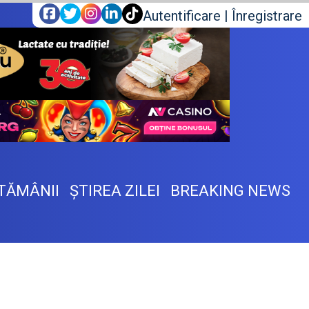
Autentificare
|
Înregistrare
TĂMÂNII
ŞTIREA ZILEI
BREAKING NEWS