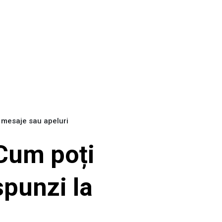
a mesaje sau apeluri
Cum poți
spunzi la