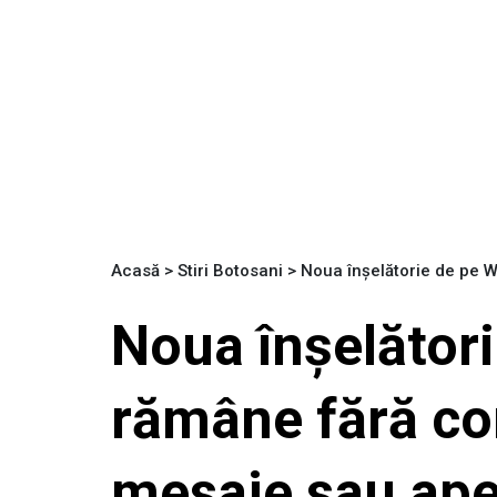
Acasă
>
Stiri Botosani
>
Noua înșelătorie de pe W
Noua înșelător
rămâne fără con
mesaje sau ape