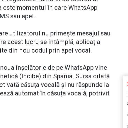
ela este momentul în care WhatsApp
SMS sau apel.
re utilizatorul nu primește mesajul sau
re acest lucru se întâmplă, aplicația
ite din nou codul prin apel vocal.
a noua înșelătorie de pe WhatsApp vine
netică (Incibe) din Spania. Sursa citată
tivată căsuța vocală și nu răspunde la
rează automat în căsuța vocală, potrivit