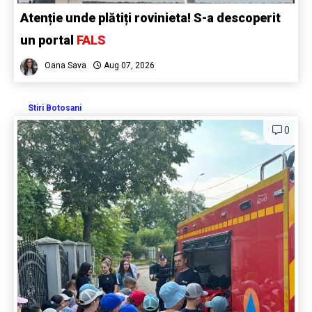
Atenție unde plătiți rovinieta! S-a descoperit
un portal
FALS
Oana Sava
Aug 07, 2026
Stiri Botosani
0