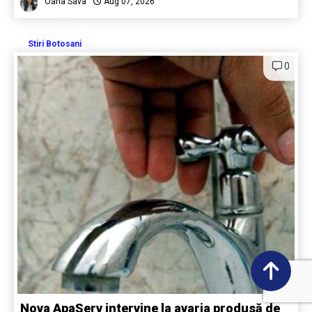
Oana Sava
Aug 07, 2026
Stiri Botosani
0
Nova ApaServ intervine la avaria produsă de