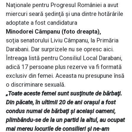
Naţionale pentru Progresul României a avut
miercuri seară şedinţă şi una dintre hotărârile
adoptate a fost candidatura
Minodorei Câmpanu (foto dreapta),
soţia senatorului Liviu Câmpanu, la Primăria
Darabani. Dar surprizele nu se opresc aici.
Întreaga listă pentru Consiliul Local Darabani,
adică 17 persoane plus rezerve va fi formată
exclusiv din femei. Aceasta nu presupune însă
o discriminare sexuală.
„Toate aceste femei sunt susţinute de bărbaţi.
Din păcate, în ultimii 20 de ani oraşul a fost
condus numai de bărbaţi şi aceiaşi oameni,
plimbându-se de la un partid la altul, au ocupat
mai mereu locurile de consilieri şi ne-am