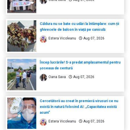
Căldura nu se bate cu udări la întâmplare: cum ții
ghivecele de balcon în viață pe caniculă
Estera Vicoleanu
Aug 07, 2026
Încep lucrările! S-a predat amplasamentul pentru
șoseaua de centură
Oana Sava
Aug 07, 2026
Cercetătorii au creat în premieră virusuri ce nu
există în natură folosind AI: „Capacitatea există
acum”
Estera Vicoleanu
Aug 07, 2026