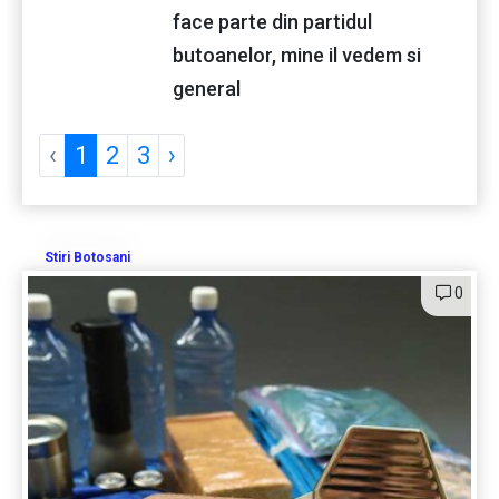
face parte din partidul
butoanelor, mine il vedem si
general
‹
1
2
3
›
Stiri Botosani
0