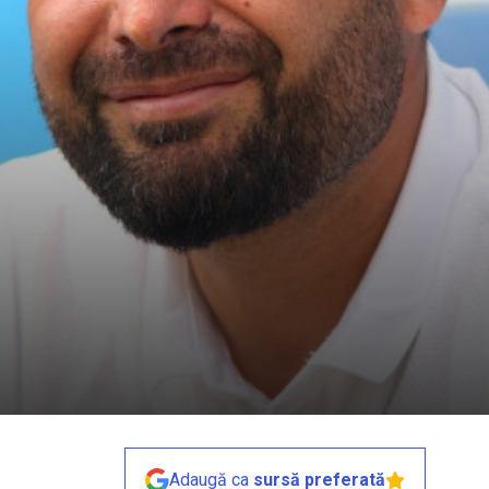
Adaugă ca
sursă preferată