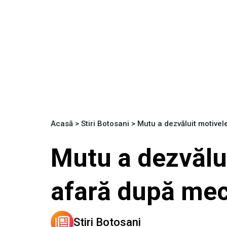
Acasă
>
Stiri Botosani
>
Mutu a dezvăluit motivel
Mutu a dezvălui
afară după mec
Stiri Botosani