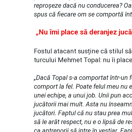
reproşeze dacă nu conducerea? Oa
spus că fiecare om se comportă într
„Nu îmi place să deranjez jucă
Fostul atacant susține că stilul să
turcului Mehmet Topal: nu îi place
„Dacă Topal s-a comportat într-un 
comport la fel. Poate felul meu nu e
unei echipe, a unui job. Unii pun a
jucătorii mai mult. Asta nu înseamn
jucători. Faptul că nu stau prea mult
să le arăt respect, nu e o lipsă de 
ca antrenorii să intre în vestiar. Fa