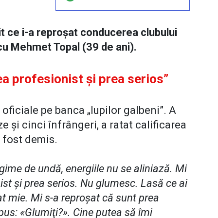
it ce i-a reproșat conducerea clubului
t cu Mehmet Topal (39 de ani).
a profesionist și prea serios”
oficiale pe banca „lupilor galbeni”. A
ze și cinci înfrângeri, a ratat calificarea
 a fost demis.
ime de undă, energiile nu se aliniază. Mi
ist şi prea serios. Nu glumesc. Lasă ce ai
şat mie. Mi s-a reproşat că sunt prea
pus: «Glumiţi?». Cine putea să îmi