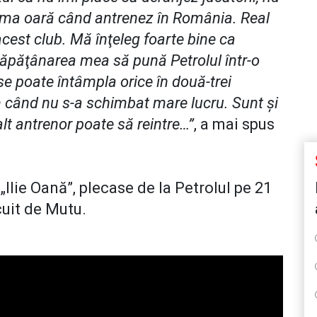
ima oară când antrenez în România. Real
cest club. Mă înţeleg foarte bine ca
căpăţânarea mea să pună Petrolul într-o
 se poate întâmpla orice în două-trei
 când nu s-a schimbat mare lucru. Sunt şi
t antrenor poate să reintre…”
, a mai spus
„Ilie Oană”, plecase de la Petrolul pe 21
cuit de Mutu.