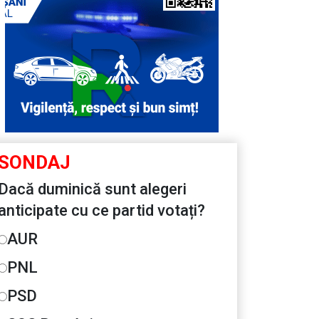
SONDAJ
Dacă duminică sunt alegeri
anticipate cu ce partid votați?
AUR
PNL
PSD