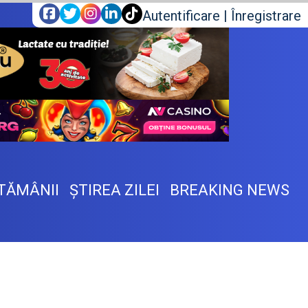
Autentificare
|
Înregistrare
TĂMÂNII
ŞTIREA ZILEI
BREAKING NEWS