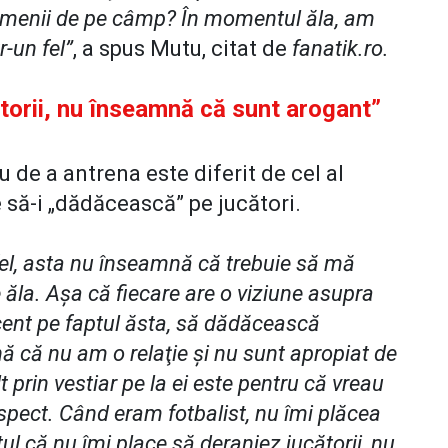
menii de pe câmp? În momentul ăla, am
-un fel”
, a spus Mutu, citat de
fanatik.ro.
torii, nu înseamnă că sunt arogant”
u de a antrena este diferit de cel al
 să-i „dădăcească” pe jucători.
fel, asta nu înseamnă că trebuie să mă
 ăla. Aşa că fiecare are o viziune asupra
ccent pe faptul ăsta, să dădăcească
ă că nu am o relaţie şi nu sunt apropiat de
 prin vestiar pe la ei este pentru că vreau
respect. Când eram fotbalist, nu îmi plăcea
ptul că nu îmi place să deranjez jucătorii, nu