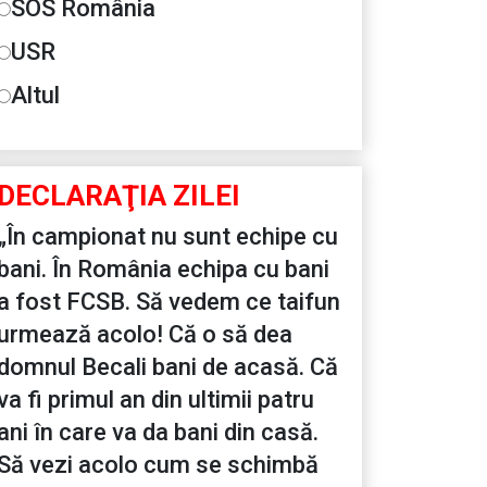
SOS România
USR
Altul
DECLARAŢIA ZILEI
„În campionat nu sunt echipe cu
bani. În România echipa cu bani
a fost FCSB. Să vedem ce taifun
urmează acolo! Că o să dea
domnul Becali bani de acasă. Că
va fi primul an din ultimii patru
ani în care va da bani din casă.
Să vezi acolo cum se schimbă