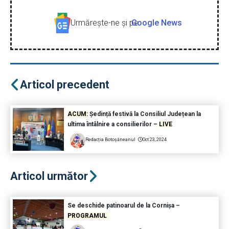
Urmăreşte-ne şi pe
Google News
Articol precedent
ACUM:
Ședință festivă la Consiliul Județean la
ultima întâlnire a consilierilor –
LIVE
Redacția Botoșăneanul
Oct 23, 2024
Articol următor
Se deschide patinoarul de la Cornișa –
PROGRAMUL