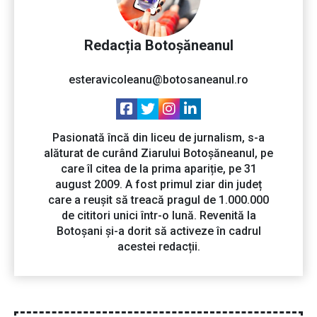
Redacția Botoșăneanul
esteravicoleanu@botosaneanul.ro
Pasionată încă din liceu de jurnalism, s-a
alăturat de curând Ziarului Botoșăneanul, pe
care îl citea de la prima apariție, pe 31
august 2009. A fost primul ziar din județ
care a reușit să treacă pragul de 1.000.000
de cititori unici într-o lună. Revenită la
Botoșani și-a dorit să activeze în cadrul
acestei redacții.