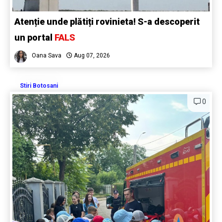
Atenție unde plătiți rovinieta! S-a descoperit
un portal
FALS
Oana Sava
Aug 07, 2026
Stiri Botosani
0