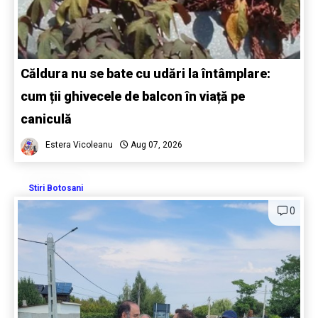
Căldura nu se bate cu udări la întâmplare:
cum ții ghivecele de balcon în viață pe
caniculă
Estera Vicoleanu
Aug 07, 2026
Stiri Botosani
0