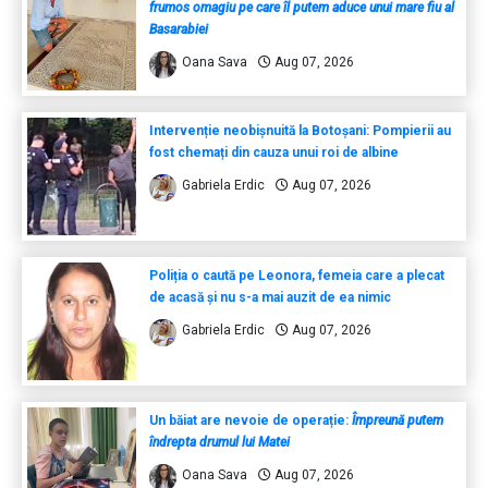
frumos omagiu pe care îl putem aduce unui mare fiu al
Basarabiei
Oana Sava
Aug 07, 2026
Intervenție neobișnuită la Botoșani: Pompierii au
fost chemați din cauza unui roi de albine
Gabriela Erdic
Aug 07, 2026
Poliția o caută pe Leonora, femeia care a plecat
de acasă și nu s-a mai auzit de ea nimic
Gabriela Erdic
Aug 07, 2026
Un băiat are nevoie de operație:
Împreună putem
îndrepta drumul lui Matei
Oana Sava
Aug 07, 2026