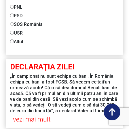
PNL
PSD
SOS România
USR
Altul
DECLARAŢIA ZILEI
„În campionat nu sunt echipe cu bani. În România
echipa cu bani a fost FCSB. Să vedem ce taifun
urmează acolo! Că o să dea domnul Becali bani de
acasă. Că va fi primul an din ultimii patru ani în care
va da bani din casă. Să vezi acolo cum se schimbă
viața, o să vedeți! O să vedeți cum e să dai 30.000
de euro din banii tăi”, a declarat Valeriu Iftime
vezi mai mult