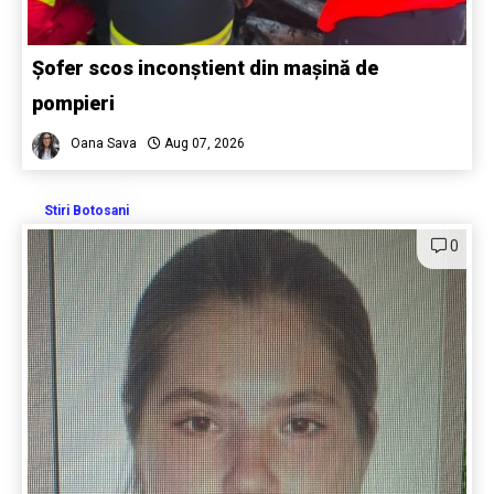
Șofer scos inconștient din mașină de
pompieri
Oana Sava
Aug 07, 2026
Stiri Botosani
0