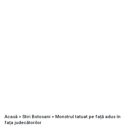
Acasă
>
Stiri Botosani
>
Monstrul tatuat pe față adus în
fața judecătorilor