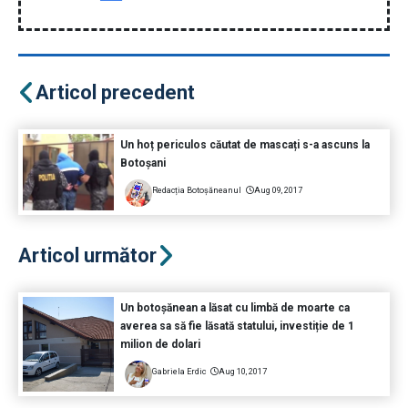
Articol precedent
Un hoț periculos căutat de mascați s-a ascuns la
Botoșani
Redacția Botoșăneanul
Aug 09, 2017
Articol următor
Un botoșănean a lăsat cu limbă de moarte ca
averea sa să fie lăsată statului, investiție de 1
milion de dolari
Gabriela Erdic
Aug 10, 2017