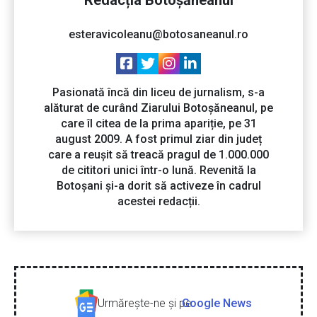
Redacția Botoșăneanul
esteravicoleanu@botosaneanul.ro
Pasionată încă din liceu de jurnalism, s-a
alăturat de curând Ziarului Botoșăneanul, pe
care îl citea de la prima apariție, pe 31
august 2009. A fost primul ziar din județ
care a reușit să treacă pragul de 1.000.000
de cititori unici într-o lună. Revenită la
Botoșani și-a dorit să activeze în cadrul
acestei redacții.
Urmăreşte-ne şi pe
Google News