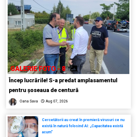
GALERIE FOTO - 8
Încep lucrările! S-a predat amplasamentul
pentru șoseaua de centură
Oana Sava
Aug 07, 2026
Cercetătorii au creat în premieră virusuri ce nu
există în natură folosind AI: „Capacitatea există
acum”