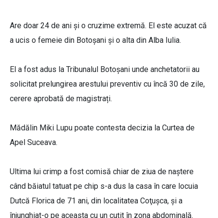
Are doar 24 de ani și o cruzime extremă. El este acuzat că
a ucis o femeie din Botoșani și o alta din Alba Iulia.
El a fost adus la Tribunalul Botoșani unde anchetatorii au
solicitat prelungirea arestului preventiv cu încă 30 de zile,
cerere aprobată de magistrați.
Mădălin Miki Lupu poate contesta decizia la Curtea de
Apel Suceava.
Ultima lui crimp a fost comisă chiar de ziua de naștere
când băiatul tatuat pe chip s-a dus la casa în care locuia
Dutcă Florica de 71 ani, din localitatea Coţuşca, şi a
înjunghiat-o pe aceasta cu un cuţit în zona abdominală.