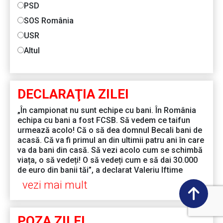
PSD
SOS România
USR
Altul
DECLARAŢIA ZILEI
„În campionat nu sunt echipe cu bani. În România
echipa cu bani a fost FCSB. Să vedem ce taifun
urmează acolo! Că o să dea domnul Becali bani de
acasă. Că va fi primul an din ultimii patru ani în care
va da bani din casă. Să vezi acolo cum se schimbă
viața, o să vedeți! O să vedeți cum e să dai 30.000
de euro din banii tăi”, a declarat Valeriu Iftime
vezi mai mult
POZA ZILEI