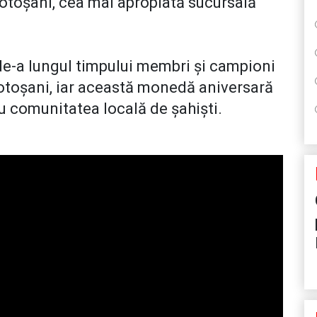
Botoșani, cea mai apropiată sucursală
e-a lungul timpului membri și campioni
Botoșani, iar această monedă aniversară
u comunitatea locală de șahiști.