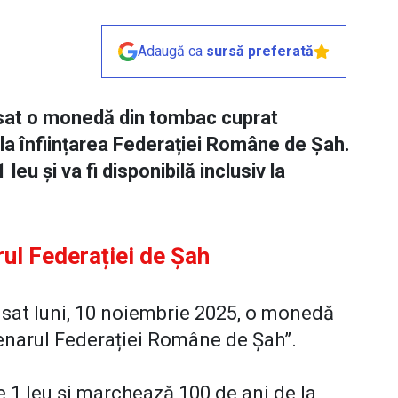
Adaugă ca
sursă preferată
nsat o monedă din tombac cuprat
e la înființarea Federației Române de Șah.
u și va fi disponibilă inclusiv la
ul Federației de Șah
sat luni, 10 noiembrie 2025, o monedă
enarul Federației Române de Șah”.
1 leu și marchează 100 de ani de la