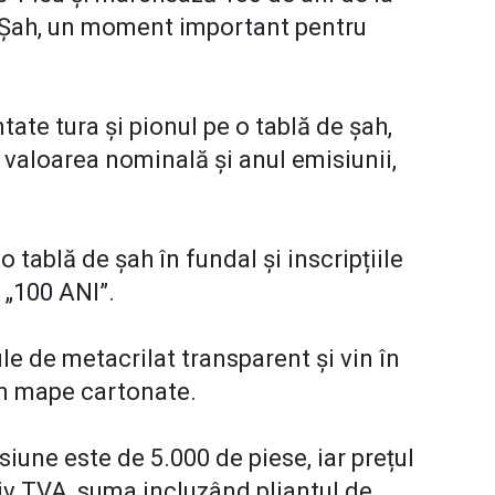
 Șah, un moment important pentru
ate tura și pionul pe o tablă de șah,
 valoarea nominală și anul emisiunii,
 tablă de șah în fundal și inscripțiile
„100 ANI”.
 de metacrilat transparent și vin în
în mape cartonate.
iune este de 5.000 de piese, iar prețul
siv TVA, suma incluzând pliantul de