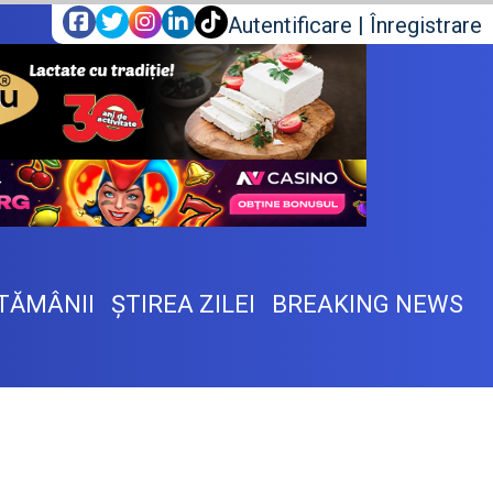
Autentificare
|
Înregistrare
TĂMÂNII
ŞTIREA ZILEI
BREAKING NEWS