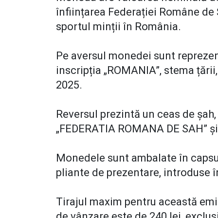
înființarea Federației Române de
sportul minții în România.
Pe aversul monedei sunt reprezent
inscripția „ROMANIA”, stema țării,
2025.
Reversul prezintă un ceas de șah, o
„FEDERATIA ROMANA DE SAH” și 
Monedele sunt ambalate în capsule
pliante de prezentare, introduse 
Tirajul maxim pentru această emis
de vânzare este de 240 lei, exclu