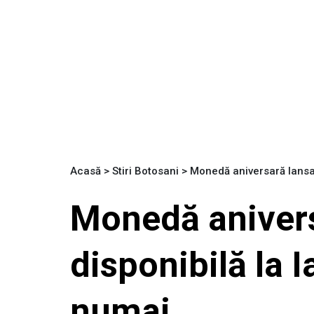
Acasă
>
Stiri Botosani
>
Monedă aniversară lansat
Monedă anivers
disponibilă la I
numai