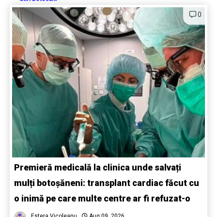
0
Premieră medicală la clinica unde salvați
mulți botoșăneni: transplant cardiac făcut cu
o inimă pe care multe centre ar fi refuzat-o
Estera Vicoleanu
Aug 09, 2026