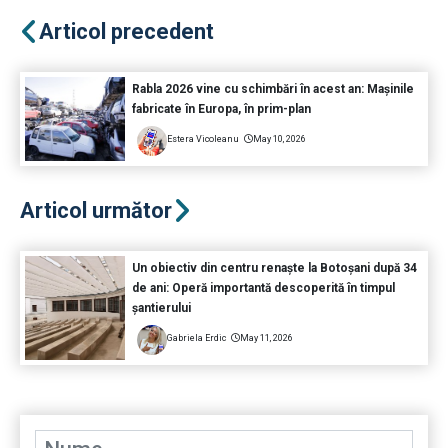
Articol precedent
Rabla 2026 vine cu schimbări în acest an: Mașinile
fabricate în Europa, în prim-plan
Estera Vicoleanu
May 10, 2026
Articol următor
Un obiectiv din centru renaște la Botoșani după 34
de ani: Operă importantă descoperită în timpul
șantierului
Gabriela Erdic
May 11, 2026