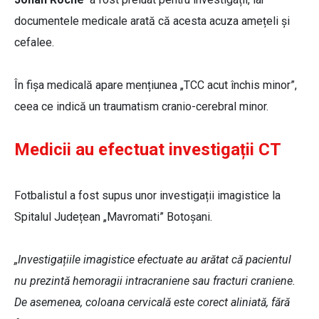
documentele medicale arată că acesta acuza amețeli și
cefalee.
În fișa medicală apare mențiunea „TCC acut închis minor”,
ceea ce indică un traumatism cranio-cerebral minor.
Medicii au efectuat investigații CT
Fotbalistul a fost supus unor investigații imagistice la
Spitalul Județean „Mavromati” Botoșani.
„Investigațiile imagistice efectuate au arătat că pacientul
nu prezintă hemoragii intracraniene sau fracturi craniene.
De asemenea, coloana cervicală este corect aliniată, fără