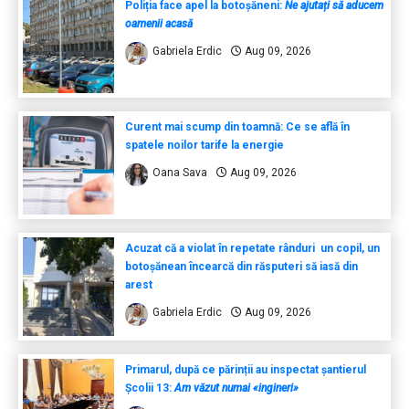
Poliția face apel la botoșăneni:
Ne ajutați să aducem
oamenii acasă
Gabriela Erdic
Aug 09, 2026
Curent mai scump din toamnă: Ce se află în
spatele noilor tarife la energie
Oana Sava
Aug 09, 2026
Acuzat că a violat în repetate rânduri un copil, un
botoșănean încearcă din răsputeri să iasă din
arest
Gabriela Erdic
Aug 09, 2026
Primarul, după ce părinții au inspectat șantierul
Școlii 13:
Am văzut numai «ingineri»