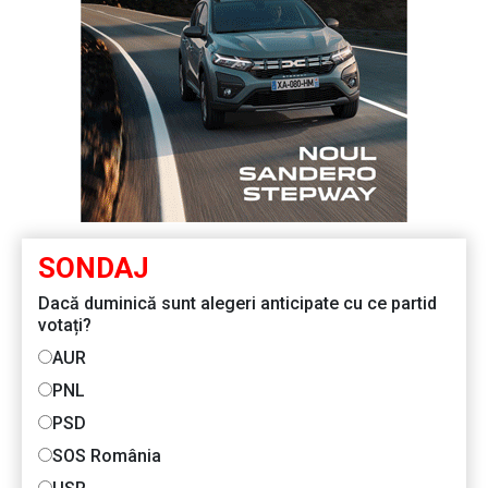
SONDAJ
Dacă duminică sunt alegeri anticipate cu ce partid
votați?
AUR
PNL
PSD
SOS România