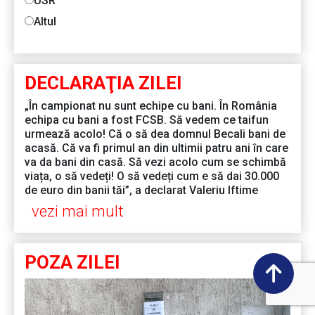
USR
Altul
DECLARAŢIA ZILEI
„În campionat nu sunt echipe cu bani. În România
echipa cu bani a fost FCSB. Să vedem ce taifun
urmează acolo! Că o să dea domnul Becali bani de
acasă. Că va fi primul an din ultimii patru ani în care
va da bani din casă. Să vezi acolo cum se schimbă
viața, o să vedeți! O să vedeți cum e să dai 30.000
de euro din banii tăi”, a declarat Valeriu Iftime
vezi mai mult
POZA ZILEI