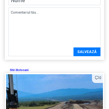
SALVEAZĂ
Stiri Botosani
0