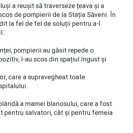
luși a reușit să traverseze țeava și a
scos de pompierii de la Stația Săveni. În
it la fel de fel de soluții pentru a-l
l.
nței, pompierii au găsit repede o
ozitiv, l-au scos din spațiul îngust și
lor, care a supravegheat toate
spitalului.
 blândă a mamei blanosului, care a fost
 pentru salvatori, cât și pentru femeia