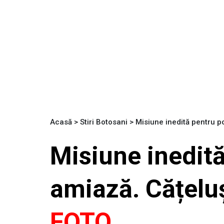
Acasă
>
Stiri Botosani
>
Misiune inedită pentru p
Misiune inedit
amiază. Cățeluș
FOTO