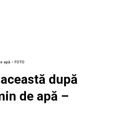
 de apă – FOTO
n această după
min de apă –