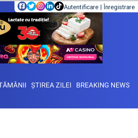
Autentificare
|
Înregistrare
TĂMÂNII
ŞTIREA ZILEI
BREAKING NEWS