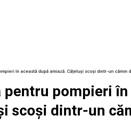
ompieri în această după amiază. Cățeluși scoși dintr-un cămin
ă pentru pompieri î
i scoși dintr-un că