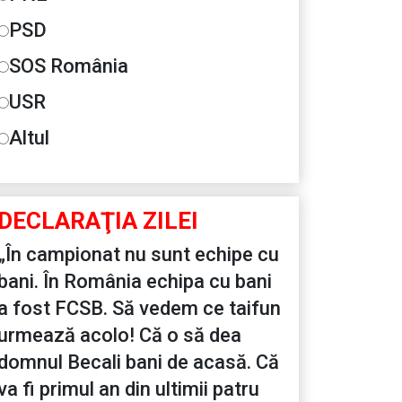
PSD
SOS România
USR
Altul
DECLARAŢIA ZILEI
„În campionat nu sunt echipe cu
bani. În România echipa cu bani
a fost FCSB. Să vedem ce taifun
urmează acolo! Că o să dea
domnul Becali bani de acasă. Că
va fi primul an din ultimii patru