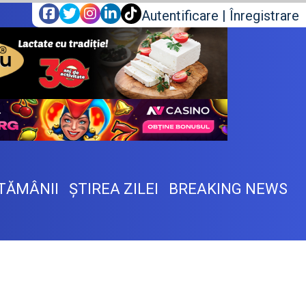
Autentificare
|
Înregistrare
TĂMÂNII
ŞTIREA ZILEI
BREAKING NEWS