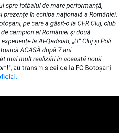
ul spre fotbalul de mare performanță,
i prezențe în echipa națională a României.
otoșani, pe care a găsit-o la CFR Cluj, club
ri de campion al României și două
xperiențe la Al-Qadsiah, „U” Cluj și Poli
întoarcă ACASĂ după 7 ani.
cât mai mult realizări în această nouă
or
”!”, au transmis cei de la FC Botoșani
icial.