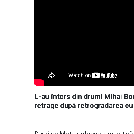
L-au întors din drum! Mihai Bo
retrage după retrogradarea cu 
După ce Metaloglobus a reușit să 