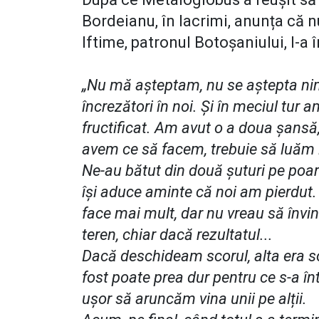
Bordeianu, în lacrimi, anunța că n
Iftime, patronul Botoșaniului, l-a 
„Nu mă așteptam, nu se aștepta nim
încrezători în noi. Și în meciul tur
fructificat. Am avut o a doua șansă,
avem ce să facem, trebuie să luăm l
Ne-au bătut din două șuturi pe poar
își aduce aminte că noi am pierdut.
face mai mult, dar nu vreau să învi
teren, chiar dacă rezultatul...
Dacă deschideam scorul, alta era 
fost poate prea dur pentru ce s-a în
ușor să aruncăm vina unii pe alții.