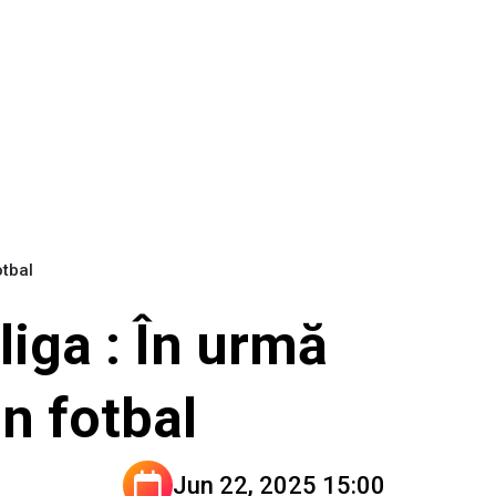
otbal
iga : În urmă
in fotbal
Jun 22, 2025 15:00