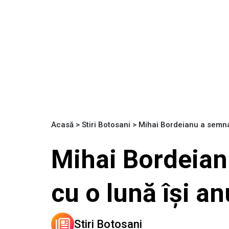
Acasă
>
Stiri Botosani
>
Mihai Bordeianu a semnat
Mihai Bordeian
cu o lună își a
Stiri Botosani