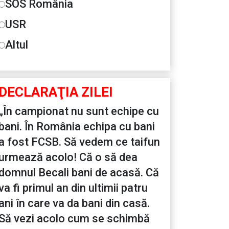
SOS România
USR
Altul
DECLARAŢIA ZILEI
„În campionat nu sunt echipe cu
bani. În România echipa cu bani
a fost FCSB. Să vedem ce taifun
urmează acolo! Că o să dea
domnul Becali bani de acasă. Că
va fi primul an din ultimii patru
ani în care va da bani din casă.
Să vezi acolo cum se schimbă