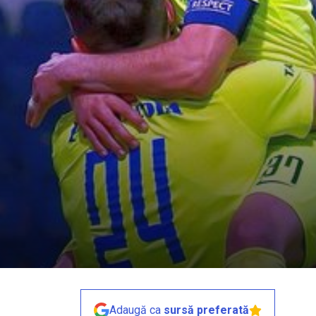
Adaugă ca
sursă preferată