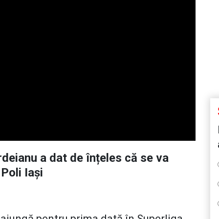
rdeianu a dat de înțeles că se va
Poli Iași
ajungă pentru prima dată în Superliga,