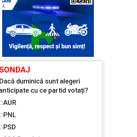
SONDAJ
Dacă duminică sunt alegeri
anticipate cu ce partid votați?
AUR
PNL
PSD