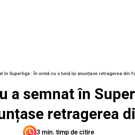
 în Superliga : În urmă cu o lună își anunțase retragerea din f
u a semnat în Superl
nunțase retragerea d
3 min. timp de citire