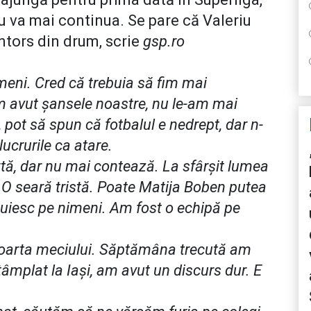
u va mai continua. Se pare că Valeriu
întors din drum, scrie
gsp.ro
eni. Cred că trebuia să fim mai
 am avut șansele noastre, nu le-am mai
 pot să spun că fotbalul e nedrept, dar n-
ucrurile ca atare.
tă, dar nu mai contează. La sfârșit lumea
 O seară tristă. Poate Matija Boben putea
nuiesc pe nimeni. Am fost o echipă pe
soarta meciului. Săptămâna trecută am
tâmplat la Iași, am avut un discurs dur. E