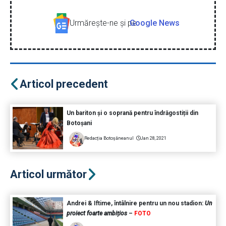
Urmăreşte-ne şi pe
Google News
Articol precedent
Un bariton și o soprană pentru îndrăgostiții din
Botoșani
Redacția Botoșăneanul
Jan 28, 2021
Articol următor
Andrei & Iftime, întâlnire pentru un nou stadion:
Un
proiect foarte ambițios
–
FOTO