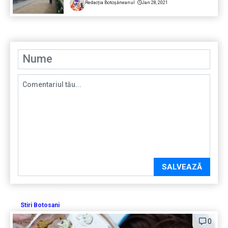
Redacția Botoșăneanul
Jan 28, 2021
SALVEAZĂ
Stiri Botosani
0