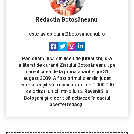
Redacția Botoșăneanul
esteravicoleanu@botosaneanul.ro
Pasionată încă din liceu de jurnalism, s-a
alăturat de curând Ziarului Botoșăneanul, pe
care îl citea de la prima apariție, pe 31
august 2009. A fost primul ziar din județ
care a reușit să treacă pragul de 1.000.000
de cititori unici într-o lună. Revenită la
Botoșani și-a dorit să activeze în cadrul
acestei redacții.