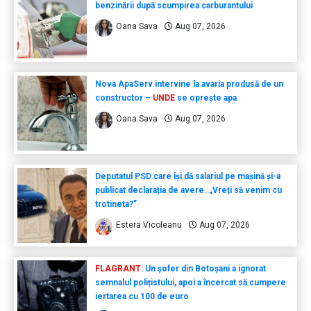
benzinării după scumpirea carburantului
Oana Sava
Aug 07, 2026
Nova ApaServ intervine la avaria produsă de un
constructor –
UNDE
se oprește apa
Oana Sava
Aug 07, 2026
Deputatul PSD care își dă salariul pe mașină și-a
publicat declarația de avere. „Vreți să venim cu
trotineta?”
Estera Vicoleanu
Aug 07, 2026
FLAGRANT:
Un șofer din Botoșani a ignorat
semnalul polițistului, apoi a încercat să cumpere
iertarea cu 100 de euro