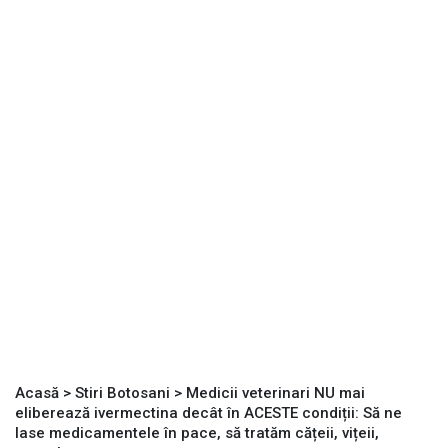
Acasă
>
Stiri Botosani
>
Medicii veterinari NU mai
eliberează ivermectina decât în ACESTE condiții: Să ne
lase medicamentele în pace, să tratăm cățeii, vițeii,