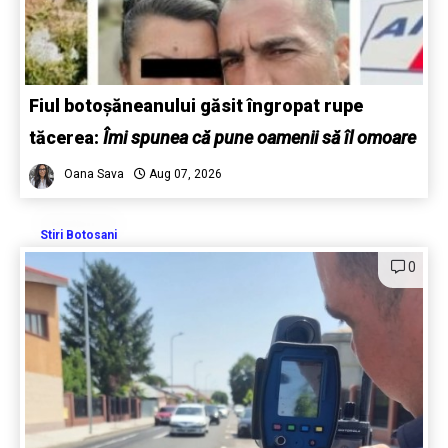
Fiul botoșăneanului găsit îngropat rupe
tăcerea:
Îmi spunea că pune oamenii să îl omoare
Oana Sava
Aug 07, 2026
Stiri Botosani
0