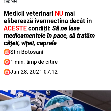
caprele
Medicii veterinari
NU
mai
eliberează ivermectina decât în
ACESTE
condiții:
Să ne lase
medicamentele în pace, să tratăm
cățeii, vițeii, caprele
Stiri Botosani
1 min. timp de citire
Jan 28, 2021 07:12