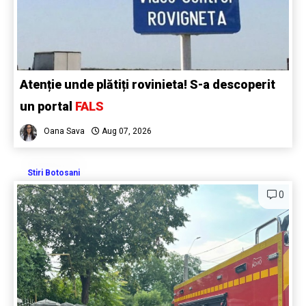
Atenție unde plătiți rovinieta! S-a descoperit
un portal
FALS
Oana Sava
Aug 07, 2026
Stiri Botosani
0