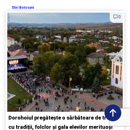
Stiri Botosani
0
Dorohoiul pregătește o sărbătoare de trei zile
cu tradiții, folclor și gala elevilor merituoși