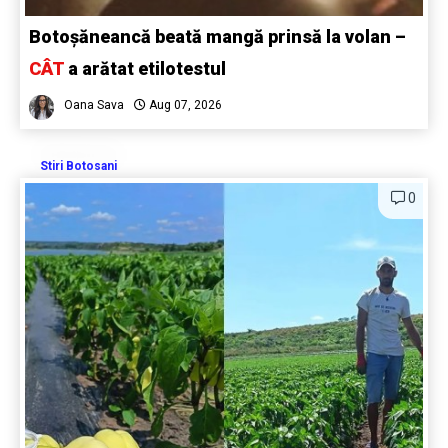
Botoșăneancă beată mangă prinsă la volan –
CÂT
a arătat etilotestul
Oana Sava
Aug 07, 2026
Stiri Botosani
0