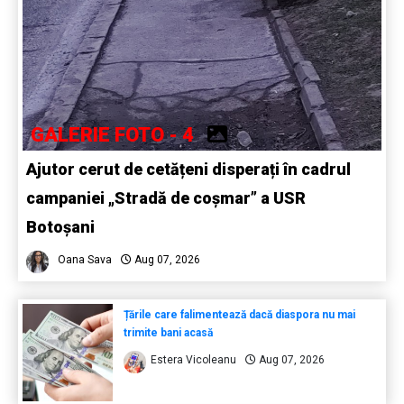
GALERIE FOTO - 4
Ajutor cerut de cetățeni disperați în cadrul
campaniei „Stradă de coșmar” a USR
Botoșani
Oana Sava
Aug 07, 2026
Țările care falimentează dacă diaspora nu mai
trimite bani acasă
Estera Vicoleanu
Aug 07, 2026