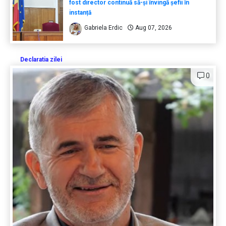
fost director continuă să-și învingă șefii în
instanță
Gabriela Erdic
Aug 07, 2026
Declaratia zilei
0