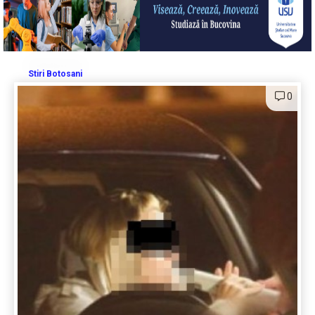
Stiri Botosani
0