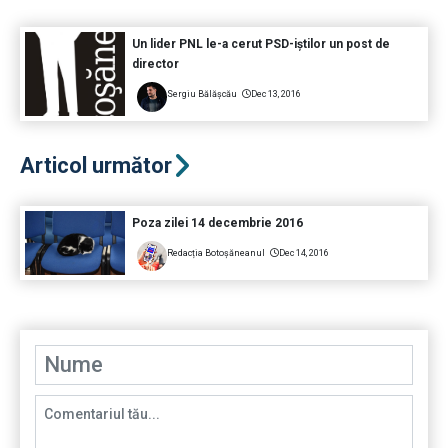
Un lider PNL le-a cerut PSD-iştilor un post de
director
Sergiu Bălășcău
Dec 13, 2016
Articol următor
Poza zilei 14 decembrie 2016
Redacția Botoșăneanul
Dec 14, 2016