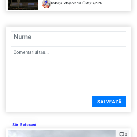
Redacția Botoșăneanul
May 14, 2025
SALVEAZĂ
Stiri Botosani
0