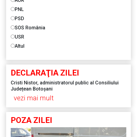
AUR
PNL
PSD
SOS România
USR
Altul
DECLARAŢIA ZILEI
Cristi Nistor, administratorul public al Consiliului
Județean Botoșani
vezi mai mult
POZA ZILEI