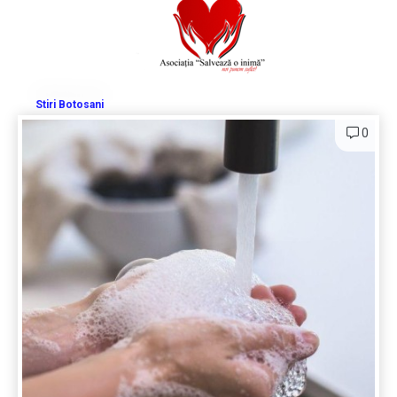
Stiri Botosani
0