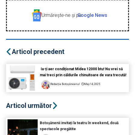
Urmăreşte-ne şi pe
Google News
Articol precedent
Ia-ți aer condiționat Midea 12000 btu! Nu vrei să
mai treci prin căldurile chinuitoare de vara trecută!
Redacția Botoșăneanul
May 14, 2025
Articol următor
Botoșănenii invitați la teatru în weekend, două
spectacole pregătite