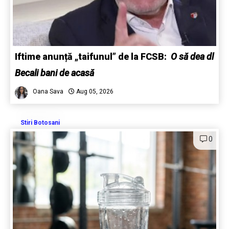
Iftime anunță „taifunul” de la FCSB:
O să dea dl
Becali bani de acasă
Oana Sava
Aug 05, 2026
Stiri Botosani
0