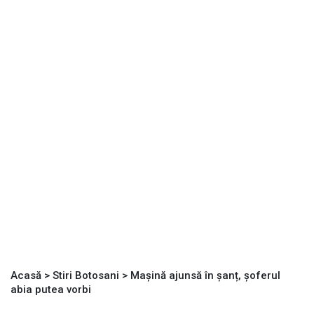
Acasă
>
Stiri Botosani
>
Mașină ajunsă în șanț, șoferul
abia putea vorbi