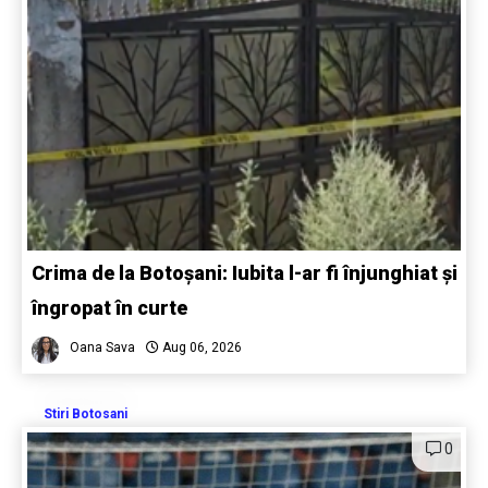
Crima de la Botoșani: Iubita l-ar fi înjunghiat și
îngropat în curte
Oana Sava
Aug 06, 2026
Stiri Botosani
0