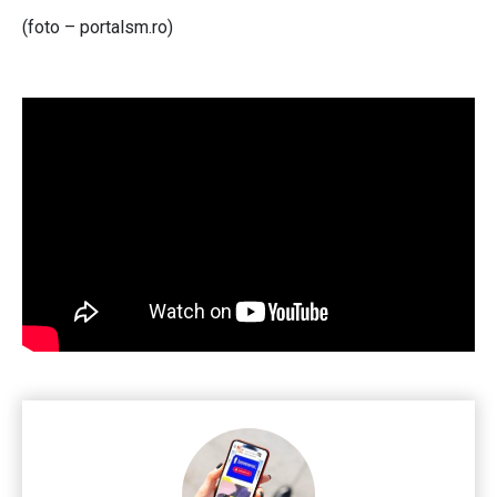
(foto – portalsm.ro)