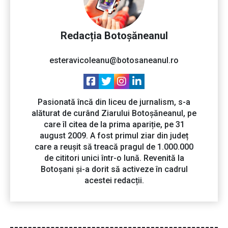
Redacția Botoșăneanul
esteravicoleanu@botosaneanul.ro
Pasionată încă din liceu de jurnalism, s-a
alăturat de curând Ziarului Botoșăneanul, pe
care îl citea de la prima apariție, pe 31
august 2009. A fost primul ziar din județ
care a reușit să treacă pragul de 1.000.000
de cititori unici într-o lună. Revenită la
Botoșani și-a dorit să activeze în cadrul
acestei redacții.