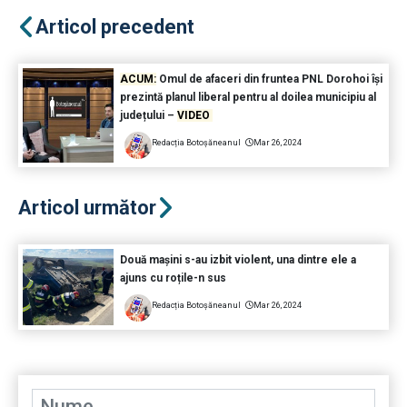
Articol precedent
ACUM:
Omul de afaceri din fruntea PNL Dorohoi își
prezintă planul liberal pentru al doilea municipiu al
județului –
VIDEO
Redacția Botoșăneanul
Mar 26, 2024
Articol următor
Două mașini s-au izbit violent, una dintre ele a
ajuns cu roțile-n sus
Redacția Botoșăneanul
Mar 26, 2024