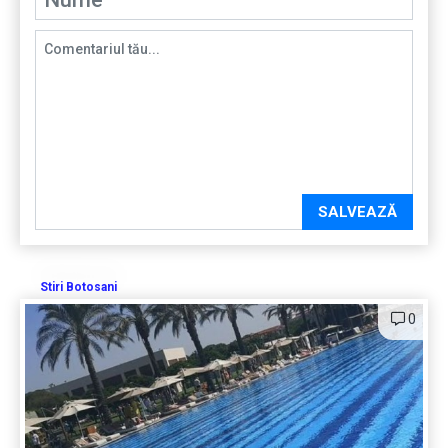
SALVEAZĂ
Stiri Botosani
0