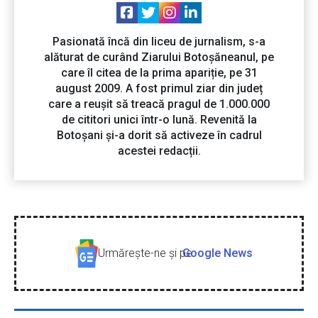
Pasionată încă din liceu de jurnalism, s-a
alăturat de curând Ziarului Botoșăneanul, pe
care îl citea de la prima apariție, pe 31
august 2009. A fost primul ziar din județ
care a reușit să treacă pragul de 1.000.000
de cititori unici într-o lună. Revenită la
Botoșani și-a dorit să activeze în cadrul
acestei redacții.
Urmăreşte-ne şi pe
Google News