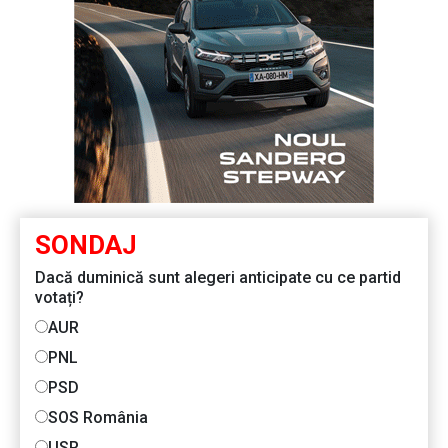
SONDAJ
Dacă duminică sunt alegeri anticipate cu ce partid
votați?
AUR
PNL
PSD
SOS România
USR