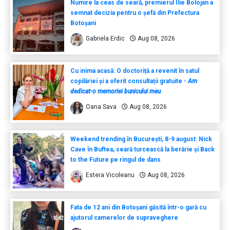
Numire la ceas de seară, premierul Ilie Bolojan a
semnat decizia pentru o șefă din Prefectura
Botoșani
Gabriela Erdic
Aug 08, 2026
Cu inima acasă: O doctoriță a revenit în satul
copilăriei și a oferit consultații gratuite -
Am
dedicat-o memoriei bunicului meu
Oana Sava
Aug 08, 2026
Weekend trending în București, 8-9 august: Nick
Cave în Buftea, seară turcească la berărie și Back
to the Future pe ringul de dans
Estera Vicoleanu
Aug 08, 2026
Fata de 12 ani din Botoșani găsită într-o gară cu
ajutorul camerelor de supraveghere