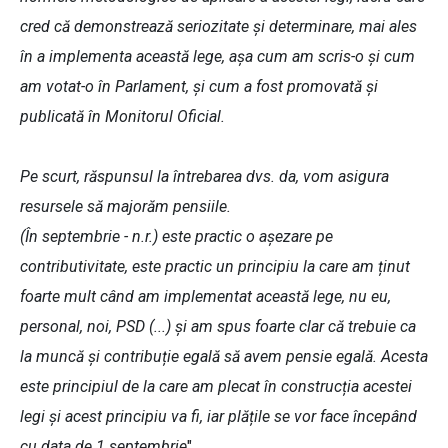
cred că demonstrează seriozitate și determinare, mai ales
în a implementa această lege, așa cum am scris-o și cum
am votat-o în Parlament, și cum a fost promovată și
publicată în Monitorul Oficial.
Pe scurt, răspunsul la întrebarea dvs. da, vom asigura
resursele să majorăm pensiile.
(În septembrie - n.r.) este practic o așezare pe
contributivitate, este practic un principiu la care am ținut
foarte mult când am implementat această lege, nu eu,
personal, noi, PSD (...) și am spus foarte clar că trebuie ca
la muncă și contribuție egală să avem pensie egală. Acesta
este principiul de la care am plecat în construcția acestei
legi și acest principiu va fi, iar plățile se vor face începând
cu data de 1 septembrie
"