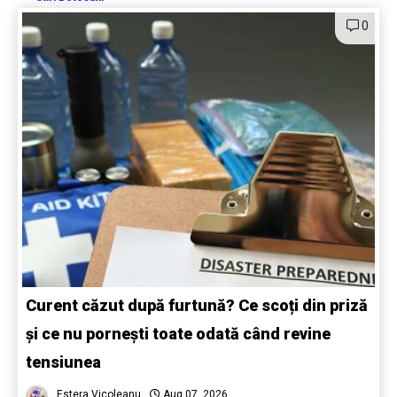
0
Curent căzut după furtună? Ce scoți din priză
și ce nu pornești toate odată când revine
tensiunea
Estera Vicoleanu
Aug 07, 2026