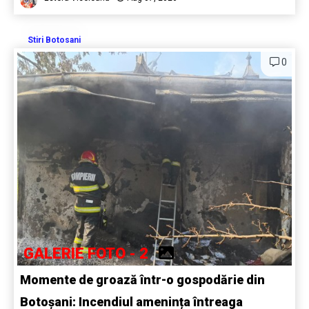
Stiri Botosani
0
GALERIE FOTO - 2
Momente de groază într-o gospodărie din
Botoșani: Incendiul amenința întreaga