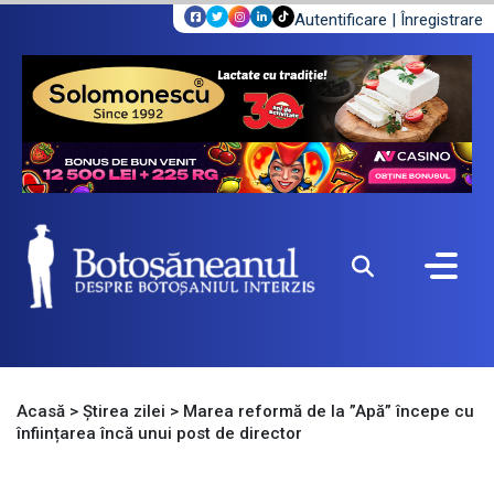
Autentificare
|
Înregistrare
Acasă
>
Știrea zilei
>
Marea reformă de la ”Apă” începe cu
înființarea încă unui post de director