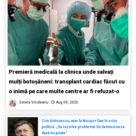
Premieră medicală la clinica unde salvați
mulți botoșăneni: transplant cardiac făcut cu
o inimă pe care multe centre ar fi refuzat-o
Estera Vicoleanu
Aug 09, 2026
Crin Antonescu, atac la Nicușor Dan în criza
politică. „Să rezolve problema! Să demisioneze
dacă nu poate”