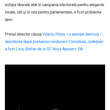
echipa liberală atât în campania electorală pentru alegerile
locale, cât și în cea pentru parlamentare, a fost problema
apei.
Primul director căruia
Valeriu Iftime i-a anunțat demisia /
demiterea după preluarea conducerii Consiliului Județean
a fost Liviu Ștefan de la SC Nova Apaserv SA
.