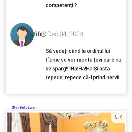
competenți ?
Dec 04, 2024
fifi
Să vedeți când la ordinul lui
Iftime se vor monta țevi care nu
se sparg!!!!Ha!Ha!Ha!Și asta
repede, repede că-l prind nervii.
Stiri Botosani
0