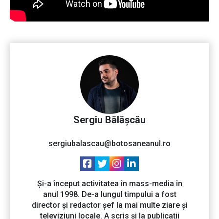
Sergiu Bălășcău
sergiubalascau@botosaneanul.ro
Și-a început activitatea în mass-media în
anul 1998. De-a lungul timpului a fost
director și redactor șef la mai multe ziare și
televiziuni locale. A scris și la publicații