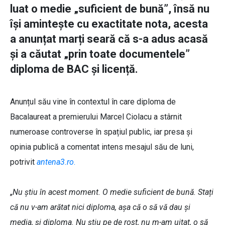
luat o medie „suficient de bună”, însă nu
își amintește cu exactitate nota, acesta
a anunțat marți seară că s-a adus acasă
și a căutat „prin toate documentele”
diploma de BAC și licență.
Anunțul său vine în contextul în care diploma de
Bacalaureat a premierului Marcel Ciolacu a stârnit
numeroase controverse în spațiul public, iar presa și
opinia publică a comentat intens mesajul său de luni,
potrivit
antena3.ro
.
„
Nu știu în acest moment. O medie suficient de bună. Stați
că nu v-am arătat nici diploma, așa că o să vă dau şi
media, şi diploma. Nu știu pe de rost, nu m-am uitat, o să