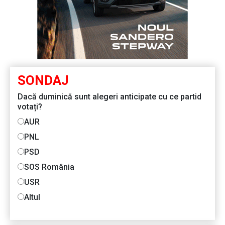
SONDAJ
Dacă duminică sunt alegeri anticipate cu ce partid
votați?
AUR
PNL
PSD
SOS România
USR
Altul