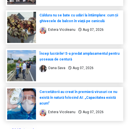
Căldura nu se bate cu udări la întâmplare: cum ții
ghivecele de balcon în viață pe caniculă
Estera Vicoleanu
Aug 07, 2026
Încep lucrările! S-a predat amplasamentul pentru
șoseaua de centură
Oana Sava
Aug 07, 2026
Cercetătorii au creat în premieră virusuri ce nu
există în natură folosind AI: „Capacitatea există
acum”
Estera Vicoleanu
Aug 07, 2026