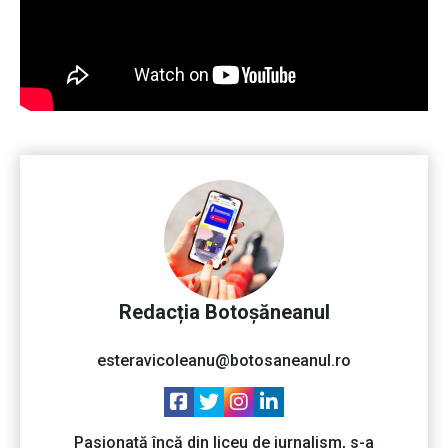
Redacția Botoșăneanul
esteravicoleanu@botosaneanul.ro
Pasionată încă din liceu de jurnalism, s-a