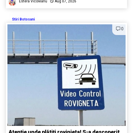
Estera Vicoleanu
Aug 07, 2026
Stiri Botosani
0
Atenție unde plătiți rovinieta! S-a descoperit