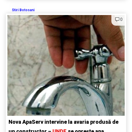
Stiri Botosani
0
Nova ApaServ intervine la avaria produsă de
un constructor –
UNDE
se oprește apa