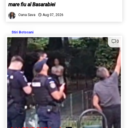
mare fiu al Basarabiei
Oana Sava
Aug 07, 2026
Stiri Botosani
0