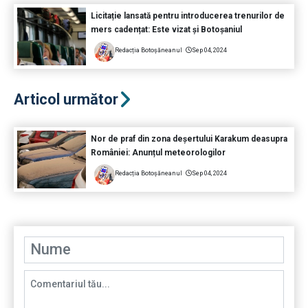
Licitație lansată pentru introducerea trenurilor de
mers cadențat: Este vizat și Botoșaniul
Redacția Botoșăneanul
Sep 04, 2024
Articol următor
Nor de praf din zona deșertului Karakum deasupra
României: Anunțul meteorologilor
Redacția Botoșăneanul
Sep 04, 2024