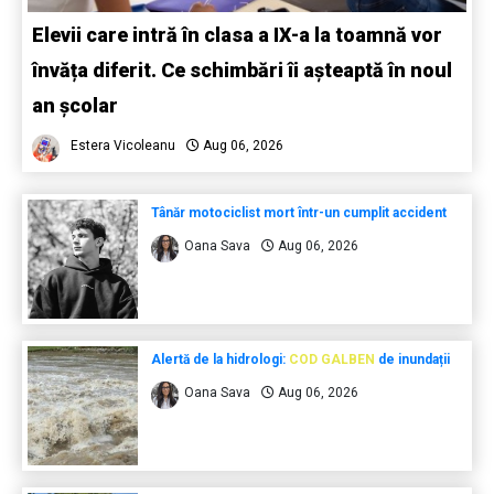
Elevii care intră în clasa a IX-a la toamnă vor
învăța diferit. Ce schimbări îi așteaptă în noul
an școlar
Estera Vicoleanu
Aug 06, 2026
Tânăr motociclist mort într-un cumplit accident
Oana Sava
Aug 06, 2026
Alertă de la hidrologi:
COD GALBEN
de inundații
Oana Sava
Aug 06, 2026