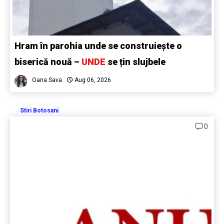
Hram în parohia unde se construiește o
biserică nouă –
UNDE
se țin slujbele
Oana Sava
Aug 06, 2026
Stiri Botosani
0