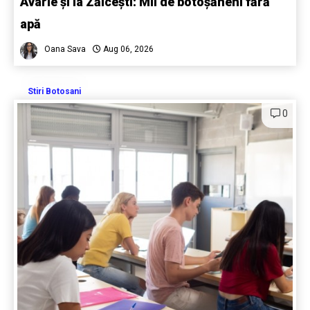
Avarie și la Zăicești: Mii de botoșăneni fără
apă
Oana Sava
Aug 06, 2026
Stiri Botosani
0