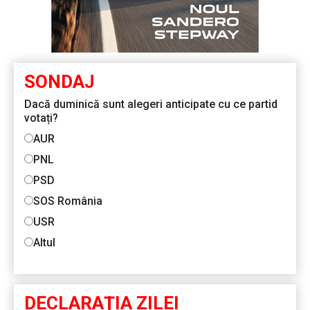
SONDAJ
Dacă duminică sunt alegeri anticipate cu ce partid
votați?
AUR
PNL
PSD
SOS România
USR
Altul
DECLARAŢIA ZILEI