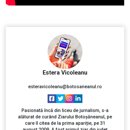
Estera Vicoleanu
esteravicoleanu@botosaneanul.ro
Pasionată încă din liceu de jurnalism, s-a
alăturat de curând Ziarului Botoșăneanul, pe
care îl citea de la prima apariție, pe 31
august 2009. A fost primul ziar din județ