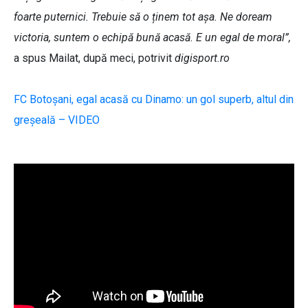
foarte puternici. Trebuie să o ținem tot așa. Ne doream
victoria, suntem o echipă bună acasă. E un egal de moral”,
a spus Mailat, după meci, potrivit
digisport.ro
FC Botoșani, egal acasă cu Dinamo: un gol superb, altul din
greșeală – VIDEO