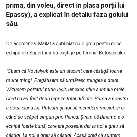
prima, din voleu, direct în plasa porții lui
Epassy), a explicat în detaliu faza golului
său.
De asemenea, Mailat a subliniat că e greu pentru orice
echipă din SuperLigă să câștige pe terenul Botoșaniului.
”Știam că Kovtalyuk este un atacant care câștigă foarte
multe mingi. Pregătisem să urmăresc mingea a doua.
Văzusem portarul puțin ieșit, iar execuțiile sunt ale mele.
Cred că au fost două reprize total diferite. Prima a noastră,
a doua clar a lor. Puteam și noi să închidem meciul, și ei
când au scăpat singuri prin Perica. Știam că Dinamo e o
echipă foarte bună, care are posesie, dar la noi e greu să
câștigi. La noi e greu să câștigi. Acasă cred că suntem