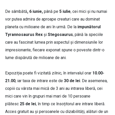
De sâmbătă
, 6 iunie,
până pe
5 iulie
, cei mici și nu numai
vor putea admira de aproape creaturi care au dominat
planeta cu milioane de ani în urmă. De la
impunătorul
Tyrannosaurus Rex
și
Stegosaurus
, până la speciile
care au fascinat lumea prin aspectul și dimensiunile lor
impresionante, fiecare exponat spune o poveste dintr-o
lume dispărută de milioane de ani.
Expoziția poate fi vizitată zilnic, în intervalul orar
10.00-
21.00
, iar taxa de intrare este de
30 de lei
. De asemenea,
copiii cu vârsta mai mică de 3 ani au intrarea liberă, cei
mici care vin în grupuri mai mari de 10 persoane
plătesc
25 de lei
, în timp ce însoțitorul are intrare liberă.
Acces gratuit au și persoanele cu dizabilități, alături de un