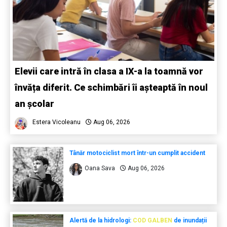
Elevii care intră în clasa a IX-a la toamnă vor
învăța diferit. Ce schimbări îi așteaptă în noul
an școlar
Estera Vicoleanu
Aug 06, 2026
Tânăr motociclist mort într-un cumplit accident
Oana Sava
Aug 06, 2026
Alertă de la hidrologi:
COD GALBEN
de inundații