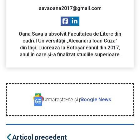
savaoana2017@gmail.com
Oana Sava a absolvit Facultatea de Litere din
cadrul Universității „Alexandru Ioan Cuza”
din Iași. Lucrează la Botoșăneanul din 2017,
anul în care și-a finalizat studiile superioare.
Urmăreşte-ne şi pe
Google News
Articol precedent