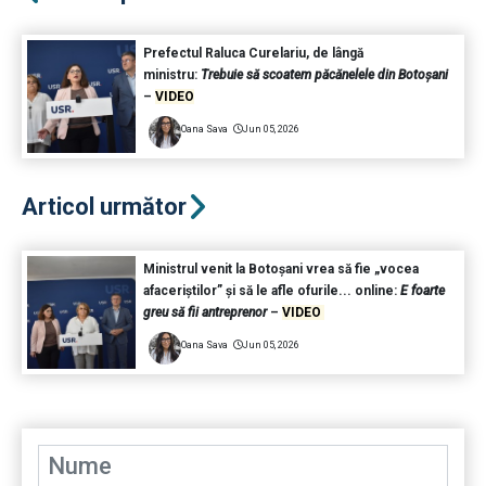
Prefectul Raluca Curelariu, de lângă
ministru:
Trebuie să scoatem păcănelele din Botoșani
–
VIDEO
Oana Sava
Jun 05, 2026
Articol următor
Ministrul venit la Botoșani vrea să fie „vocea
afaceriștilor” și să le afle ofurile... online:
E foarte
greu să fii antreprenor
–
VIDEO
Oana Sava
Jun 05, 2026