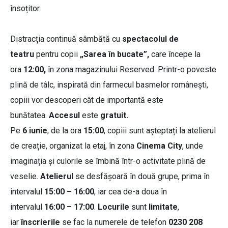
însoțitor.
Distracția continuă sâmbătă cu
spectacolul de
teatru
pentru copii
„Sarea în bucate”,
care începe la
ora
12:00,
în zona magazinului Reserved. Printr-o poveste
plină de tâlc, inspirată din farmecul basmelor românești,
copiii vor descoperi cât de importantă este
bunătatea.
Accesul
este
gratuit.
Pe
6 iunie
, de la ora
15:00
, copiii sunt așteptați la atelierul
de creație, organizat la etaj, în zona
Cinema City
, unde
imaginația și culorile se îmbină într-o activitate plină de
veselie.
Atelierul
se desfășoară în două grupe, prima în
intervalul
15:00 – 16:00
, iar cea de-a doua în
intervalul
16:00 – 17:00
.
Locurile
sunt
limitate
,
iar
înscrierile
se fac la numerele de telefon
0230 208