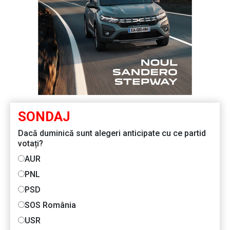
SONDAJ
Dacă duminică sunt alegeri anticipate cu ce partid
votați?
AUR
PNL
PSD
SOS România
USR