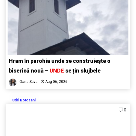
Hram în parohia unde se construiește o
biserică nouă –
UNDE
se țin slujbele
Oana Sava
Aug 06, 2026
Stiri Botosani
0