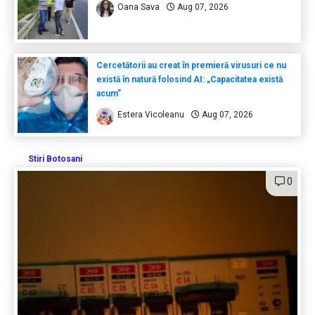
Oana Sava
Aug 07, 2026
Cercetătorii au creat în premieră virusuri ce nu
există în natură folosind AI: „Capacitatea există
acum”
Estera Vicoleanu
Aug 07, 2026
Stiri Botosani
0