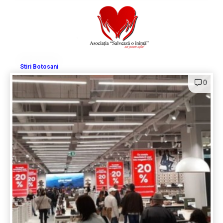
Stiri Botosani
0