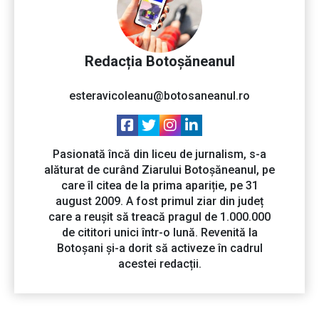
Redacția Botoșăneanul
esteravicoleanu@botosaneanul.ro
Pasionată încă din liceu de jurnalism, s-a
alăturat de curând Ziarului Botoșăneanul, pe
care îl citea de la prima apariție, pe 31
august 2009. A fost primul ziar din județ
care a reușit să treacă pragul de 1.000.000
de cititori unici într-o lună. Revenită la
Botoșani și-a dorit să activeze în cadrul
acestei redacții.