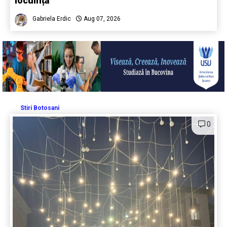
locuință
Gabriela Erdic
Aug 07, 2026
Stiri Botosani
0