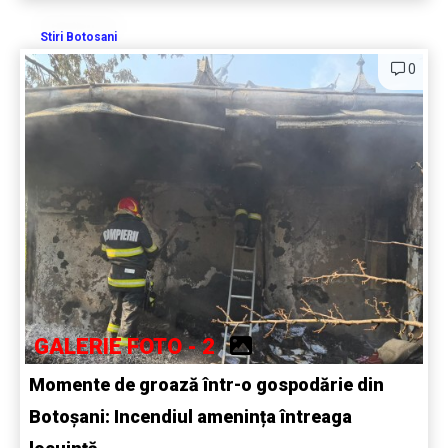
Stiri Botosani
0
GALERIE FOTO - 2
Momente de groază într-o gospodărie din
Botoșani: Incendiul amenința întreaga