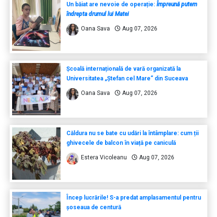
Un băiat are nevoie de operație:
Împreună putem
îndrepta drumul lui Matei
Oana Sava
Aug 07, 2026
Școală internațională de vară organizată la
Universitatea „Ștefan cel Mare” din Suceava
Oana Sava
Aug 07, 2026
Căldura nu se bate cu udări la întâmplare: cum ții
ghivecele de balcon în viață pe caniculă
Estera Vicoleanu
Aug 07, 2026
Încep lucrările! S-a predat amplasamentul pentru
șoseaua de centură