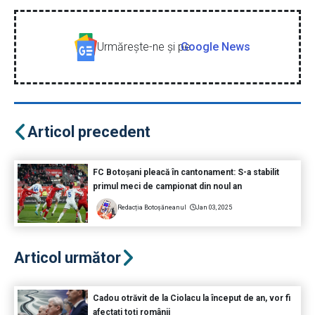
Urmăreşte-ne şi pe
Google News
Articol precedent
FC Botoșani pleacă în cantonament: S-a stabilit
primul meci de campionat din noul an
Redacția Botoșăneanul
Jan 03, 2025
Articol următor
Cadou otrăvit de la Ciolacu la început de an, vor fi
afectați toți românii