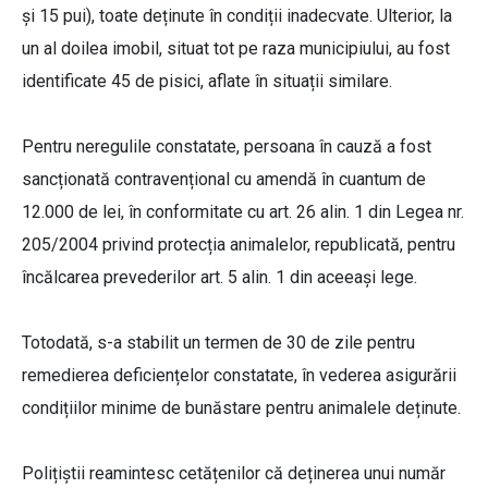
și 15 pui), toate deținute în condiții inadecvate. Ulterior, la
un al doilea imobil, situat tot pe raza municipiului, au fost
identificate 45 de pisici, aflate în situații similare.
Pentru neregulile constatate, persoana în cauză a fost
sancționată contravențional cu amendă în cuantum de
12.000 de lei, în conformitate cu art. 26 alin. 1 din Legea nr.
205/2004 privind protecția animalelor, republicată, pentru
încălcarea prevederilor art. 5 alin. 1 din aceeași lege.
Totodată, s-a stabilit un termen de 30 de zile pentru
remedierea deficiențelor constatate, în vederea asigurării
condițiilor minime de bunăstare pentru animalele deținute.
Polițiștii reamintesc cetățenilor că deținerea unui număr