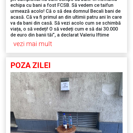
echipa cu bani a fost FCSB. Să vedem ce taifun
urmează acolo! Că o să dea domnul Becali bani de
acasă. Că va fi primul an din ultimii patru ani în care
va da bani din casă. Să vezi acolo cum se schimbă
viața, o să vedeți! O să vedeți cum e să dai 30.000
de euro din banii tăi”, a declarat Valeriu Iftime
vezi mai mult
POZA ZILEI