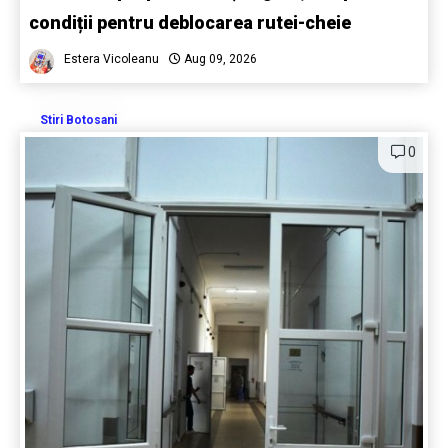
condiții pentru deblocarea rutei-cheie
Estera Vicoleanu
Aug 09, 2026
Stiri Botosani
0