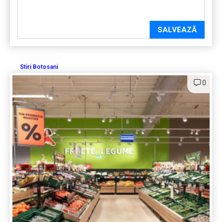
SALVEAZĂ
Stiri Botosani
0