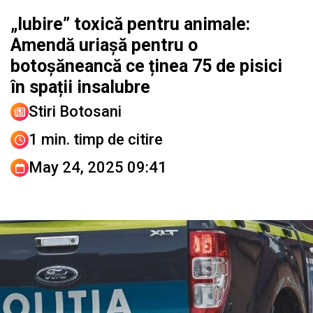
„Iubire” toxică pentru animale:
Amendă uriașă pentru o
botoșăneancă ce ținea 75 de pisici
în spații insalubre
Stiri Botosani
1 min. timp de citire
May 24, 2025 09:41