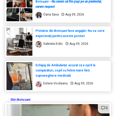
Botoșani
-
Nu cerem să fim puși pe un piedestal,
cerem respect
Oana Sava
Aug 09, 2026
Primărie din Botoșani face angajări: Nu se cere
experiență pentru aceste posturi
Gabriela Erdic
Aug 09, 2026
Echipaj de Ambulanță acuzat că a oprit la
cumpărături, copil cu febră mare fără
supraveghere medicală
Estera Vicoleanu
Aug 09, 2026
Stiri Botosani
0