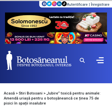
Autentificare
|
Înregistrare
Acasă
>
Stiri Botosani
>
„Iubire” toxică pentru animale:
Amendă uriașă pentru o botoșăneancă ce ținea 75 de
pisici în spații insalubre