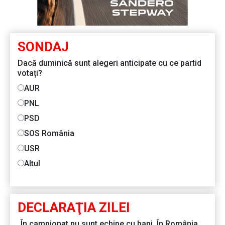
SONDAJ
Dacă duminică sunt alegeri anticipate cu ce partid
votați?
AUR
PNL
PSD
SOS România
USR
Altul
DECLARAŢIA ZILEI
„În campionat nu sunt echipe cu bani. În România