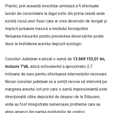
Practic, prin această investiție urmează a fi efectuate
lucrări de consolidare la digul estic din prima celulă unde
există riscul unor fisuri care ar crea deversări de levigat și
implicit poluarea masivă a mediului înconjurător.
Neluarea măsurilor pentru prevenirea deversărilor poate
duce la închiderea acestui depozit ecologic.
Consiliul Județean a alocat o sumă de
13.669.153,01 lei,
inclusiv TVA
, adică echivalentul a aproximativ 2,7
milioane de euro pentru efectuarea intervențiilor necesare.
Niciun consilier județean nu a simțit nevoia să intervină pe
marginea acestui vot prin care o sumă impresionantă este
direcționată către depozitul de deșeuri de la Stăuceni,
unde au fost înregistrate numeroase probleme care au
atras amenzi din partea instituțiilor de control.