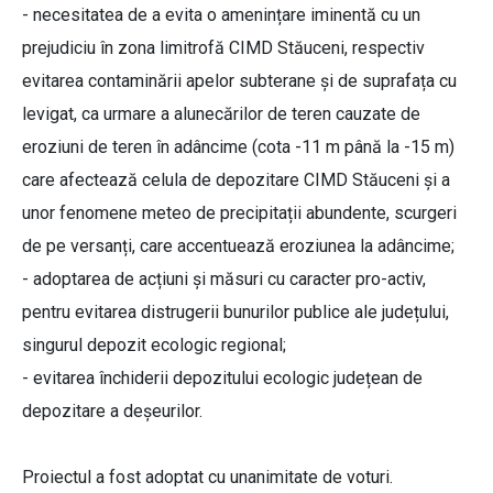
- necesitatea de a evita o amenințare iminentă cu un
prejudiciu în zona limitrofă CIMD Stăuceni, respectiv
evitarea contaminării apelor subterane și de suprafața cu
levigat, ca urmare a alunecărilor de teren cauzate de
eroziuni de teren în adâncime (cota -11 m până la -15 m)
care afectează celula de depozitare CIMD Stăuceni și a
unor fenomene meteo de precipitații abundente, scurgeri
de pe versanți, care accentuează eroziunea la adâncime;
- adoptarea de acțiuni și măsuri cu caracter pro-activ,
pentru evitarea distrugerii bunurilor publice ale județului,
singurul depozit ecologic regional;
- evitarea închiderii depozitului ecologic județean de
depozitare a deșeurilor.
Proiectul a fost adoptat cu unanimitate de voturi.