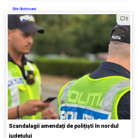
Stiri Botosani
0
Scandalagii amendați de polițiști în nordul
județului