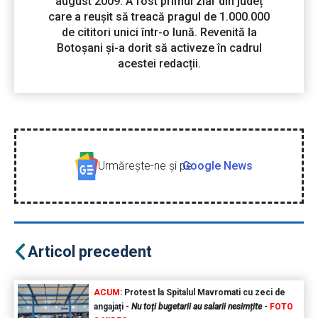
august 2009. A fost primul ziar din județ
care a reușit să treacă pragul de 1.000.000
de cititori unici într-o lună. Revenită la
Botoșani și-a dorit să activeze în cadrul
acestei redacții.
Urmăreşte-ne şi pe
Google News
Articol precedent
ACUM
: Protest la Spitalul Mavromati cu zeci de
angajați -
Nu toți bugetarii au salarii nesimțite
-
FOTO