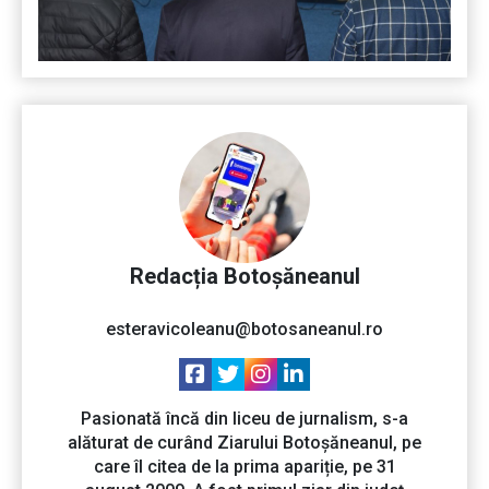
Redacția Botoșăneanul
esteravicoleanu@botosaneanul.ro
Pasionată încă din liceu de jurnalism, s-a
alăturat de curând Ziarului Botoșăneanul, pe
care îl citea de la prima apariție, pe 31