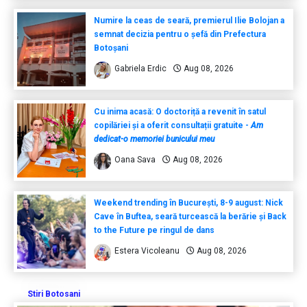
Numire la ceas de seară, premierul Ilie Bolojan a
semnat decizia pentru o șefă din Prefectura
Botoșani
Gabriela Erdic
Aug 08, 2026
Cu inima acasă: O doctoriță a revenit în satul
copilăriei și a oferit consultații gratuite -
Am
dedicat-o memoriei bunicului meu
Oana Sava
Aug 08, 2026
Weekend trending în București, 8-9 august: Nick
Cave în Buftea, seară turcească la berărie și Back
to the Future pe ringul de dans
Estera Vicoleanu
Aug 08, 2026
Stiri Botosani