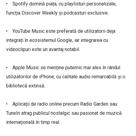
• Spotify domină piața, cu playlisturi personalizate,
funcția Discover Weekly și podcasturi exclusive.
• YouTube Music este preferată de utilizatorii deja
integrați în ecosistemul Google, iar integrarea cu
videoclipuri este un avantaj notabil.
• Apple Music se menține puternic mai ales în rândul
utilizatorilor de iPhone, cu calitate audio remarcabilă și o
bibliotecă extinsă.
• Aplicații de radio online precum Radio Garden sau
TuneIn atrag publicul nostalgic sau pasionat de muzică
internațională în timp real.