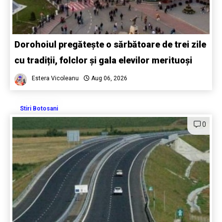
Dorohoiul pregătește o sărbătoare de trei zile
cu tradiții, folclor și gala elevilor merituoși
Estera Vicoleanu
Aug 06, 2026
Stiri Botosani
0