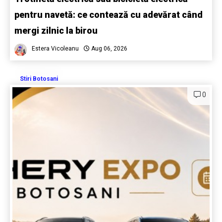
pentru navetă: ce contează cu adevărat când
mergi zilnic la birou
Estera Vicoleanu
Aug 06, 2026
Stiri Botosani
0