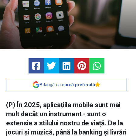
Adaugă ca
sursă preferată
(P) În 2025, aplicațiile mobile sunt mai
mult decât un instrument - sunt o
extensie a stilului nostru de viață. De la
jocuri și muzică, până la banking și livrări