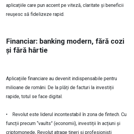
aplicațiile care pun accent pe viteză, claritate și beneficii
reușesc să fidelizeze rapid.
Financiar: banking modern, fără cozi
și fără hârtie
Aplicațiile financiare au devenit indispensabile pentru
milioane de români. De la plăți de facturi la investiții
rapide, totul se face digital.
• Revolut este liderul incontestabil în zona de fintech. Cu
funcții precum “vaults” (economii), investiții în acțiuni și
criptomonede, Revolut atrage tineri și profesioniști