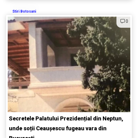
Stiri Botosani
0
Secretele Palatului Prezidențial din Neptun,
unde soții Ceaușescu fugeau vara din