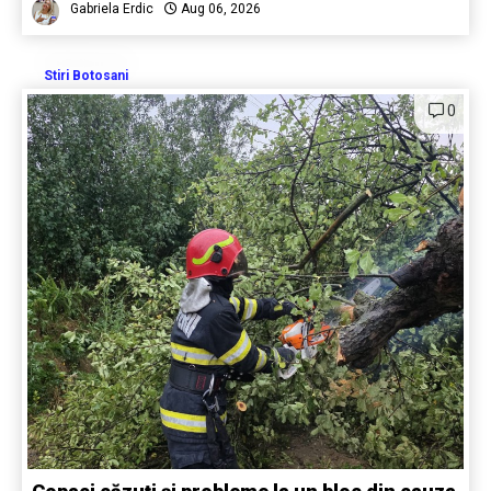
Gabriela Erdic
Aug 06, 2026
Stiri Botosani
0