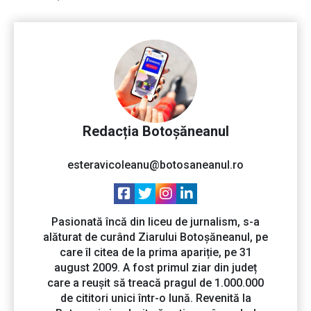
Redacția Botoșăneanul
esteravicoleanu@botosaneanul.ro
Pasionată încă din liceu de jurnalism, s-a
alăturat de curând Ziarului Botoșăneanul, pe
care îl citea de la prima apariție, pe 31
august 2009. A fost primul ziar din județ
care a reușit să treacă pragul de 1.000.000
de cititori unici într-o lună. Revenită la