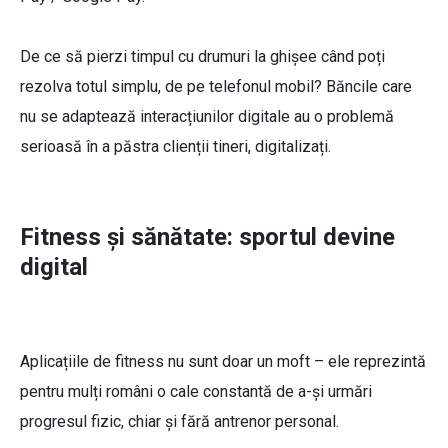
De ce să pierzi timpul cu drumuri la ghișee când poți
rezolva totul simplu, de pe telefonul mobil? Băncile care
nu se adaptează interacțiunilor digitale au o problemă
serioasă în a păstra clienții tineri, digitalizați.
Fitness și sănătate: sportul devine
digital
Aplicațiile de fitness nu sunt doar un moft – ele reprezintă
pentru mulți români o cale constantă de a-și urmări
progresul fizic, chiar și fără antrenor personal.