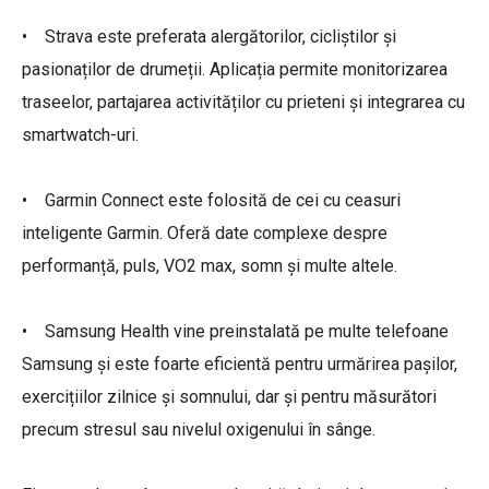
• Strava este preferata alergătorilor, cicliștilor și
pasionaților de drumeții. Aplicația permite monitorizarea
traseelor, partajarea activităților cu prieteni și integrarea cu
smartwatch-uri.
• Garmin Connect este folosită de cei cu ceasuri
inteligente Garmin. Oferă date complexe despre
performanță, puls, VO2 max, somn și multe altele.
• Samsung Health vine preinstalată pe multe telefoane
Samsung și este foarte eficientă pentru urmărirea pașilor,
exercițiilor zilnice și somnului, dar și pentru măsurători
precum stresul sau nivelul oxigenului în sânge.