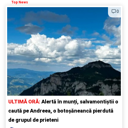
Top News
0
ULTIMĂ ORĂ:
Alertă în munți, salvamontiștii o
caută pe Andreea, o botoșăneancă pierdută
de grupul de prieteni