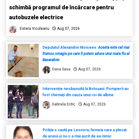
schimbă programul de încărcare pentru
autobuzele electrice
Estera Vicoleanu
Aug 07, 2026
Deputatul Alexandrin Moiseev:
Acesta este cel mai
frumos omagiu pe care îl putem aduce unui mare fiu al
Basarabiei
Oana Sava
Aug 07, 2026
Intervenție neobișnuită la Botoșani: Pompierii au
fost chemați din cauza unui roi de albine
Gabriela Erdic
Aug 07, 2026
Poliția o caută pe Leonora, femeia care a plecat
de acasă și nu s-a mai auzit de ea nimic