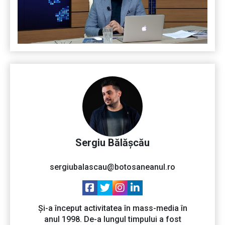
Sergiu Bălășcău
sergiubalascau@botosaneanul.ro
Și-a început activitatea în mass-media în
anul 1998. De-a lungul timpului a fost