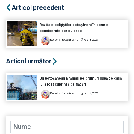
Articol precedent
Razii ale polițiștilor botoșăneni în zonele
considerate periculoase
Redacția Botoșăneanul
Feb 18, 2025
Articol următor
Un botoșănean a rămas pe drumuri după ce casa
lui a fost cuprinsă de flăcări
Redacția Botoșăneanul
Feb 18, 2025