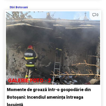
Stiri Botosani
0
GALERIE FOTO - 2
Momente de groază într-o gospodărie din
Botoșani: Incendiul amenința întreaga
locuință