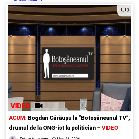
Botosaneanul TV
0
VIDEO
ACUM:
Bogdan Cărăușu la ”Botoșăneanul TV”,
drumul de la ONG-ist la politician –
VIDEO