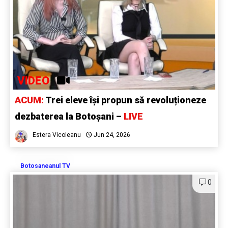
VIDEO
ACUM:
Trei eleve își propun să revoluționeze
dezbaterea la Botoșani –
LIVE
Estera Vicoleanu
Jun 24, 2026
Botosaneanul TV
0