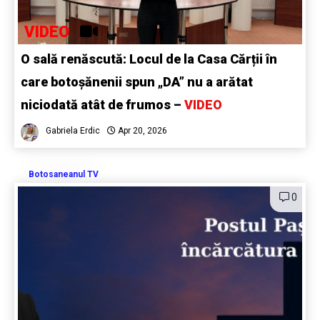
VIDEO
O sală renăscută: Locul de la Casa Cărții în
care botoșănenii spun „DA” nu a arătat
niciodată atât de frumos –
VIDEO
Gabriela Erdic
Apr 20, 2026
Botosaneanul TV
0