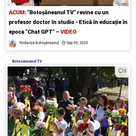
VIDEO
ACUM:
”Botoșăneanul TV” revine cu un
profesor doctor în studio - Etică în educație în
epoca ”Chat GPT” –
VIDEO
Redacția Botoșăneanul
Sep 09, 2025
Botosaneanul TV
0