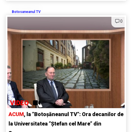
Botosaneanul TV
0
VIDEO
ACUM
, la ”Botoșăneanul TV”: Ora decanilor de
la Universitatea ”Ștefan cel Mare” din