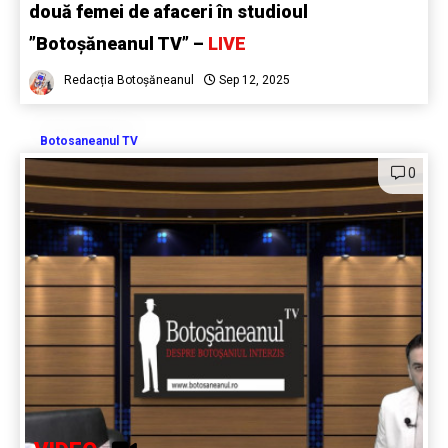
două femei de afaceri în studioul
”Botoșăneanul TV” –
LIVE
Redacția Botoșăneanul
Sep 12, 2025
Botosaneanul TV
0