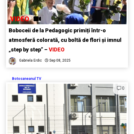
VIDEO
Boboceii de la Pedagogic primiți într-o
atmosferă colorată, cu boltă de flori și imnul
„step by step” –
VIDEO
Gabriela Erdic
Sep 08, 2025
Botosaneanul TV
0