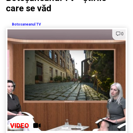
care se văd
Botosaneanul TV
0
VIDEO