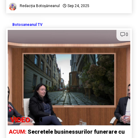
Redacția Botoșăneanul
Sep 24, 2025
Botosaneanul TV
0
VIDEO
ACUM:
Secretele businessurilor funerare cu