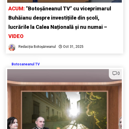
ACUM:
”Botoșăneanul TV” cu viceprimarul
Buhăianu despre investițiile din școli,
lucrările la Calea Națională și nu numai –
VIDEO
Redacția Botoșăneanul
Oct 31, 2025
Botosaneanul TV
0