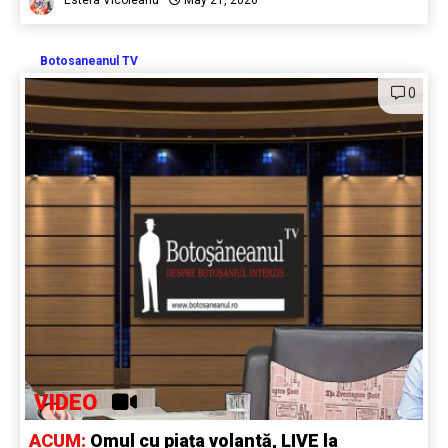
Estera Vicoleanu
May 21, 2026
Botosaneanul TV
0
VIDEO
ACUM:
Omul cu piața volantă, LIVE la