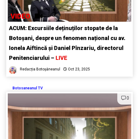
VIDEO
ACUM: Excursiile deținuților stopate de la
Botoșani, despre un fenomen național cu av.
Ionela Aiftincă și Daniel Pînzariu, directorul
Penitenciarului –
LIVE
Redacția Botoșăneanul
Oct 23, 2025
Botosaneanul TV
0