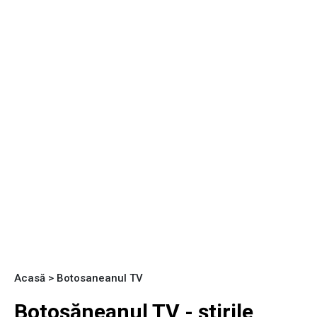
Acasă
>
Botosaneanul TV
Botoșăneanul TV - știrile