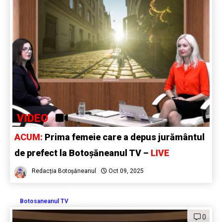
VIDEO
ACUM:
Prima femeie care a depus jurământul
de prefect la Botoșăneanul TV –
LIVE
Redacția Botoșăneanul
Oct 09, 2025
Botosaneanul TV
0