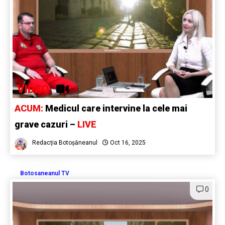
VIDEO
ACUM:
Medicul care intervine la cele mai
grave cazuri –
LIVE
Redacția Botoșăneanul
Oct 16, 2025
Botosaneanul TV
0