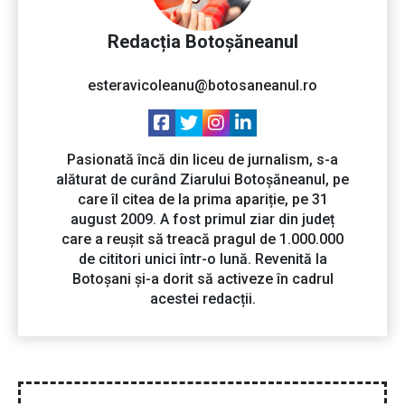
Redacția Botoșăneanul
esteravicoleanu@botosaneanul.ro
Pasionată încă din liceu de jurnalism, s-a
alăturat de curând Ziarului Botoșăneanul, pe
care îl citea de la prima apariție, pe 31
august 2009. A fost primul ziar din județ
care a reușit să treacă pragul de 1.000.000
de cititori unici într-o lună. Revenită la
Botoșani și-a dorit să activeze în cadrul
acestei redacții.