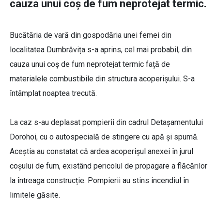
cauza unui coș de fum neprotejat termic.
Bucătăria de vară din gospodăria unei femei din
localitatea Dumbrăvița s-a aprins, cel mai probabil, din
cauza unui coș de fum neprotejat termic față de
materialele combustibile din structura acoperișului. S-a
întâmplat noaptea trecută.
La caz s-au deplasat pompierii din cadrul Detașamentului
Dorohoi, cu o autospecială de stingere cu apă și spumă.
Aceștia au constatat că ardea acoperișul anexei în jurul
coşului de fum, existând pericolul de propagare a flăcărilor
la întreaga construcție. Pompierii au stins incendiul în
limitele găsite.