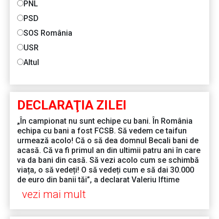
PNL
PSD
SOS România
USR
Altul
DECLARAŢIA ZILEI
„În campionat nu sunt echipe cu bani. În România
echipa cu bani a fost FCSB. Să vedem ce taifun
urmează acolo! Că o să dea domnul Becali bani de
acasă. Că va fi primul an din ultimii patru ani în care
va da bani din casă. Să vezi acolo cum se schimbă
viața, o să vedeți! O să vedeți cum e să dai 30.000
de euro din banii tăi”, a declarat Valeriu Iftime
vezi mai mult