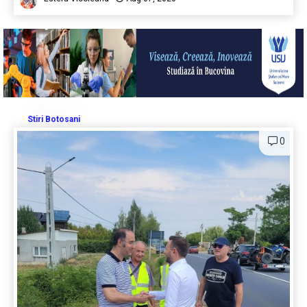
Stiri Botosani
0