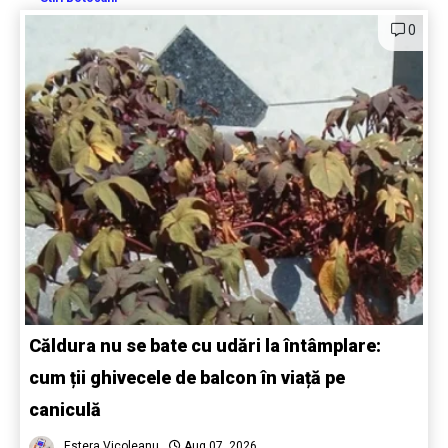
0
Căldura nu se bate cu udări la întâmplare:
cum ții ghivecele de balcon în viață pe
caniculă
Estera Vicoleanu
Aug 07, 2026