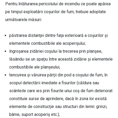
Pentru înlăturarea pericolului de incendiu ce poate apărea
pe timpul exploatării coşurilor de fum, trebuie adoptate
următoarele măsuri:
păstrarea distanţei dintre faţa exterioară a coşurilor şi
elementele combustibile ale acoperişului;
îngroșarea zidăriei coşului la trecerea prin planşee,
lăsându-se un spaţiu între această zidărie şi elementele
combustibile ale planşeului;
tencuirea şi văruirea părţii din pod a coşului de fum, în
scopul detectării imediate a fisurilor (căldura sau
scânteile care ies prin fisurile unui coş de fum deteriorat
constituie surse de aprindere, dacă în zona lor există
elemente de construcţie sau structuri din lemn: grinzi,
bârne, suport acoperiş etc.);