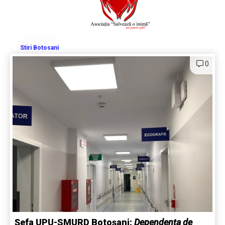
Stiri Botosani
0
Șefa UPU-SMURD Botoșani:
Dependența de