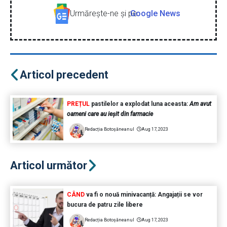
Urmăreşte-ne şi pe
Google News
Articol precedent
PREȚUL
pastilelor a explodat luna aceasta:
Am avut
oameni care au ieșit din farmacie
Redacția Botoșăneanul
Aug 17, 2023
Articol următor
CÂND
va fi o nouă minivacanță: Angajații se vor
bucura de patru zile libere
Redacția Botoșăneanul
Aug 17, 2023