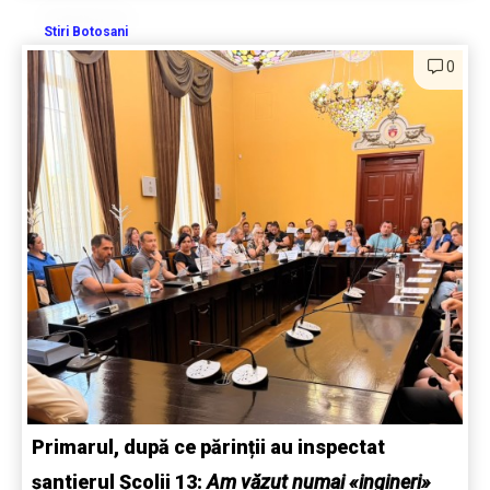
Stiri Botosani
0
Primarul, după ce părinții au inspectat
șantierul Școlii 13:
Am văzut numai «ingineri»