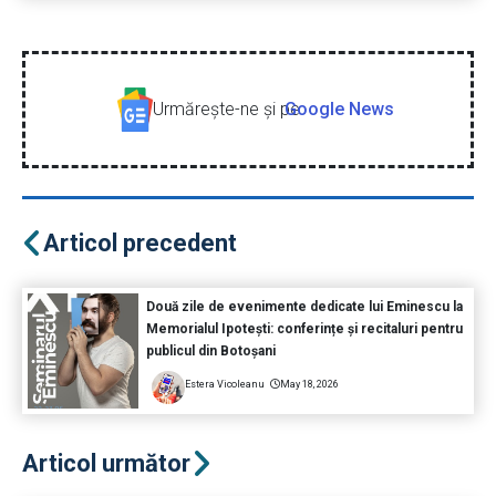
Urmăreşte-ne şi pe
Google News
Articol precedent
Două zile de evenimente dedicate lui Eminescu la
Memorialul Ipotești: conferințe și recitaluri pentru
publicul din Botoșani
Estera Vicoleanu
May 18, 2026
Articol următor