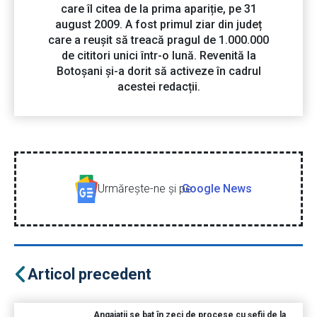
care îl citea de la prima apariție, pe 31
august 2009. A fost primul ziar din județ
care a reușit să treacă pragul de 1.000.000
de cititori unici într-o lună. Revenită la
Botoșani și-a dorit să activeze în cadrul
acestei redacții.
Urmăreşte-ne şi pe
Google News
Articol precedent
Angajaţii se bat în zeci de procese cu şefii de la