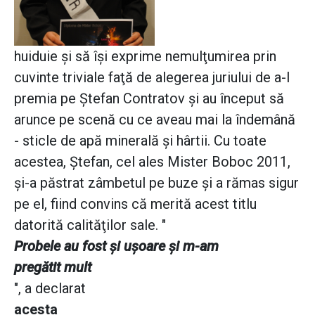
huiduie şi să îşi exprime nemulţumirea prin
cuvinte triviale faţă de alegerea juriului de a-l
premia pe Ştefan Contratov şi au început să
arunce pe scenă cu ce aveau mai la îndemână
- sticle de apă minerală şi hârtii. Cu toate
acestea, Ştefan, cel ales Mister Boboc 2011,
şi-a păstrat zâmbetul pe buze şi a rămas sigur
pe el, fiind convins că merită acest titlu
datorită calităţilor sale. "
Probele au fost şi uşoare şi m-am
pregătit mult
", a declarat
acesta