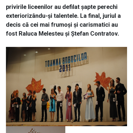
privirile liceenilor au defilat şapte perechi
exteriorizându-şi talentele. La final, juriul a
decis că cei mai frumoşi şi carismatici au
fost Raluca Melesteu şi Ştefan Contratov.