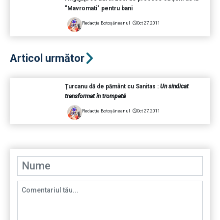
"Mavromati" pentru bani
Redacția Botoșăneanul
Oct 27, 2011
Articol următor
Ţurcanu dă de pământ cu Sanitas :
Un sindicat
transformat în trompetă
Redacția Botoșăneanul
Oct 27, 2011