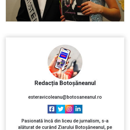
Redacția Botoșăneanul
esteravicoleanu@botosaneanul.ro
Pasionată încă din liceu de jurnalism, s-a
alăturat de curând Ziarului Botoșăneanul, pe