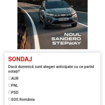
SONDAJ
Dacă duminică sunt alegeri anticipate cu ce partid
votați?
AUR
PNL
PSD
SOS România