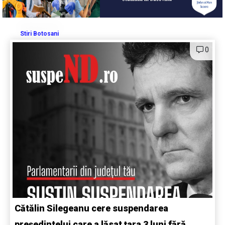
Stiri Botosani
0
Cătălin Silegeanu cere suspendarea
președintelui care a lăsat țara 3 luni fără