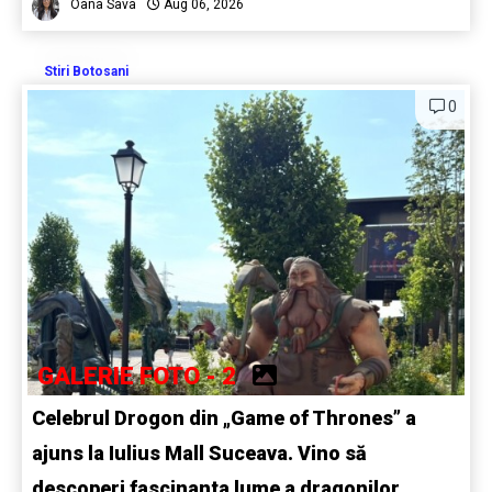
Oana Sava
Aug 06, 2026
Stiri Botosani
0
GALERIE FOTO - 2
Celebrul Drogon din „Game of Thrones” a
ajuns la Iulius Mall Suceava. Vino să
descoperi fascinanta lume a dragonilor