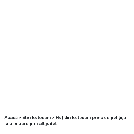
Acasă
>
Stiri Botosani
>
Hoț din Botoșani prins de polițiști
la plimbare prin alt județ