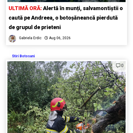
ULTIMĂ ORĂ:
Alertă în munți, salvamontiștii o
caută pe Andreea, o botoșăneancă pierdută
de grupul de prieteni
Gabriela Erdic
Aug 06, 2026
Stiri Botosani
0