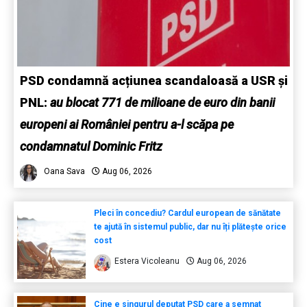
PSD condamnă acțiunea scandaloasă a USR și
PNL:
au blocat 771 de milioane de euro din banii
europeni ai României pentru a-l scăpa pe
condamnatul Dominic Fritz
Oana Sava
Aug 06, 2026
Pleci în concediu? Cardul european de sănătate
te ajută în sistemul public, dar nu îți plătește orice
cost
Estera Vicoleanu
Aug 06, 2026
Cine e singurul deputat PSD care a semnat