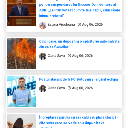
pentru suspendarea lui Nicușor Dan, demers al
AUR. „La PSD votezi cum te taie capul, cum simte
inima, creierul”
Estera Vicoleanu
Aug 06, 2026
Cinci case, un depozit și o spălătorie auto salvate
din calea flăcărilor
Oana Sava
Aug 06, 2026
Fostul atacant de la FC Botoșani și-a găsit echipă
Oana Sava
Aug 06, 2026
Îndreptarea părului cu aer cald sau placa clasică -
diferența care se vede abia după câteva