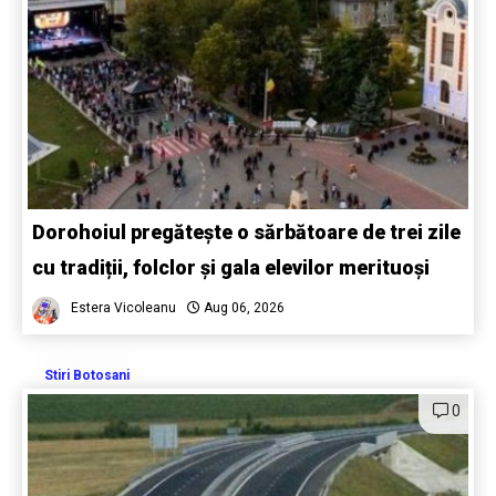
Dorohoiul pregătește o sărbătoare de trei zile
cu tradiții, folclor și gala elevilor merituoși
Estera Vicoleanu
Aug 06, 2026
Stiri Botosani
0