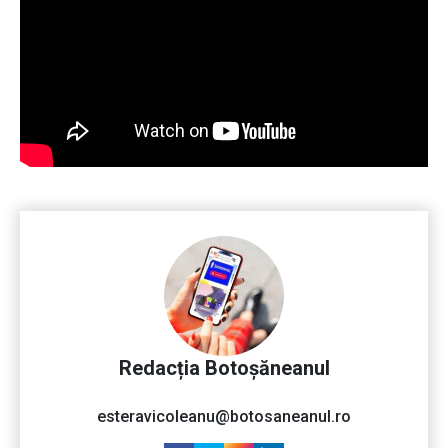
Redacția Botoșăneanul
esteravicoleanu@botosaneanul.ro