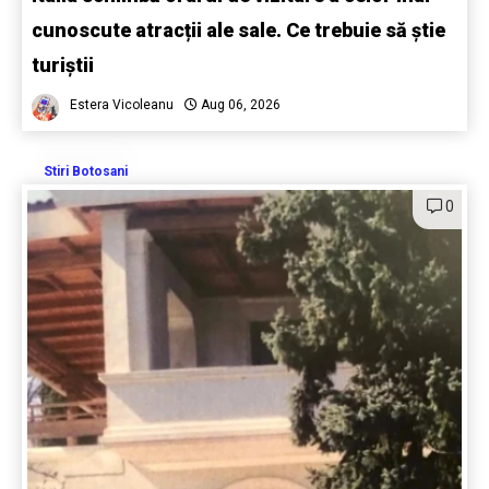
cunoscute atracții ale sale. Ce trebuie să știe
turiștii
Estera Vicoleanu
Aug 06, 2026
Stiri Botosani
0