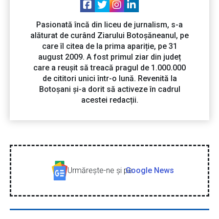
Pasionată încă din liceu de jurnalism, s-a
alăturat de curând Ziarului Botoșăneanul, pe
care îl citea de la prima apariție, pe 31
august 2009. A fost primul ziar din județ
care a reușit să treacă pragul de 1.000.000
de cititori unici într-o lună. Revenită la
Botoșani și-a dorit să activeze în cadrul
acestei redacții.
Urmăreşte-ne şi pe
Google News