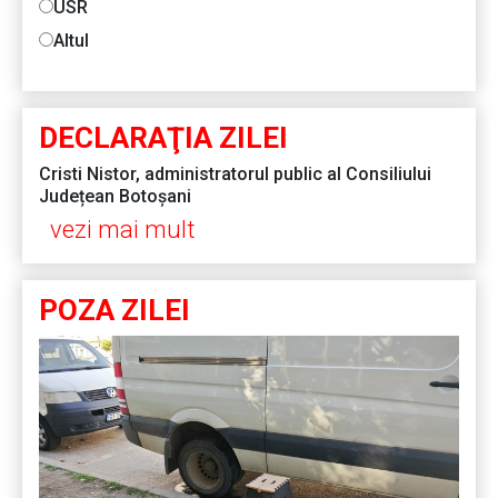
USR
Altul
DECLARAŢIA ZILEI
Cristi Nistor, administratorul public al Consiliului
Județean Botoșani
vezi mai mult
POZA ZILEI