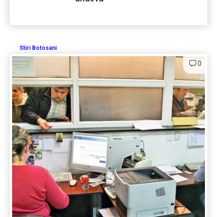
Stiri Botosani
0