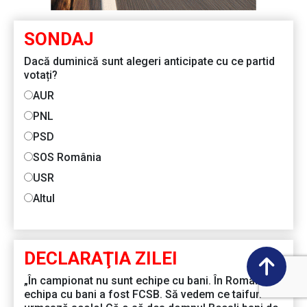
SONDAJ
Dacă duminică sunt alegeri anticipate cu ce partid
votați?
AUR
PNL
PSD
SOS România
USR
Altul
DECLARAŢIA ZILEI
„În campionat nu sunt echipe cu bani. În România
echipa cu bani a fost FCSB. Să vedem ce taifun