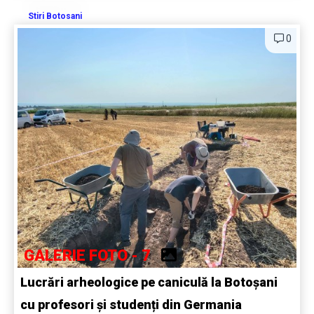
Stiri Botosani
0
GALERIE FOTO - 7
Lucrări arheologice pe caniculă la Botoșani
cu profesori și studenți din Germania