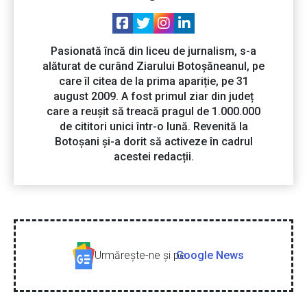
Pasionată încă din liceu de jurnalism, s-a
alăturat de curând Ziarului Botoșăneanul, pe
care îl citea de la prima apariție, pe 31
august 2009. A fost primul ziar din județ
care a reușit să treacă pragul de 1.000.000
de cititori unici într-o lună. Revenită la
Botoșani și-a dorit să activeze în cadrul
acestei redacții.
Urmăreşte-ne şi pe
Google News