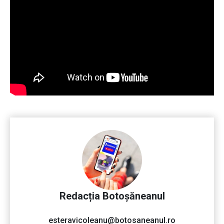
Redacția Botoșăneanul
esteravicoleanu@botosaneanul.ro