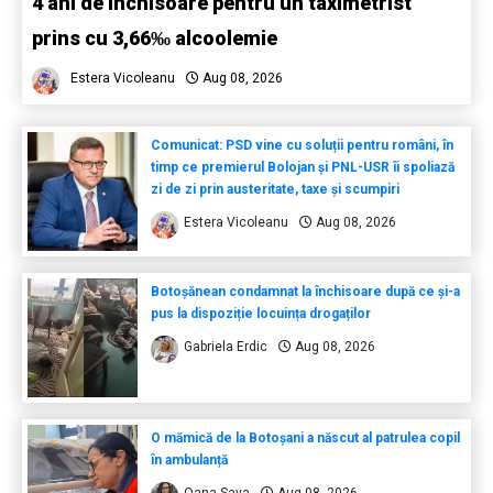
4 ani de închisoare pentru un taximetrist
prins cu 3,66‰ alcoolemie
Estera Vicoleanu
Aug 08, 2026
Comunicat: PSD vine cu soluții pentru români, în
timp ce premierul Bolojan și PNL-USR îi spoliază
zi de zi prin austeritate, taxe și scumpiri
Estera Vicoleanu
Aug 08, 2026
Botoșănean condamnat la închisoare după ce și-a
pus la dispoziție locuința drogaților
Gabriela Erdic
Aug 08, 2026
O mămică de la Botoșani a născut al patrulea copil
în ambulanță