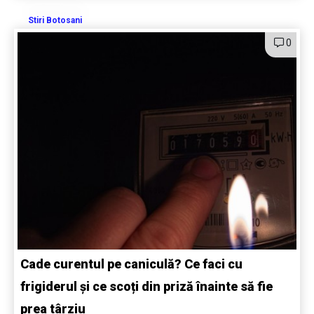
Stiri Botosani
0
Cade curentul pe caniculă? Ce faci cu
frigiderul și ce scoți din priză înainte să fie
prea târziu