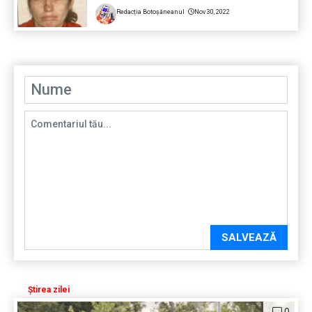
Redacția Botoșăneanul
Nov 30, 2022
SALVEAZĂ
Știrea zilei
0