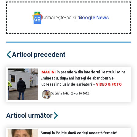
Urmăreşte-ne şi pe
Google News
Articol precedent
IMAGINI
în premieră din interiorul Teatrului Mihai
Eminescu, după ani întregi de abandon! Se
lucrează inclusiv de sărbători –
VIDEO & FOTO
Gabriela Erdic
Nov 30, 2022
Articol următor
Sunați la Poliție dacă vedeți această femeie!