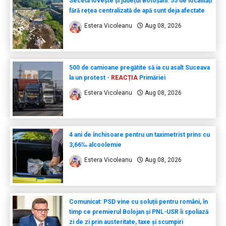
Seceta lovește și județul Botoșani: 55 de localități
fără rețea centralizată de apă sunt deja afectate
Estera Vicoleanu
Aug 08, 2026
500 de camioane pregătite să ia cu asalt Suceava
la un protest -
REACȚIA
Primăriei
Estera Vicoleanu
Aug 08, 2026
4 ani de închisoare pentru un taximetrist prins cu
3,66‰ alcoolemie
Estera Vicoleanu
Aug 08, 2026
Comunicat: PSD vine cu soluții pentru români, în
timp ce premierul Bolojan și PNL-USR îi spoliază
zi de zi prin austeritate, taxe și scumpiri