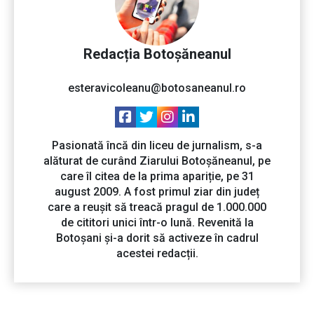
Redacția Botoșăneanul
esteravicoleanu@botosaneanul.ro
Pasionată încă din liceu de jurnalism, s-a
alăturat de curând Ziarului Botoșăneanul, pe
care îl citea de la prima apariție, pe 31
august 2009. A fost primul ziar din județ
care a reușit să treacă pragul de 1.000.000
de cititori unici într-o lună. Revenită la
Botoșani și-a dorit să activeze în cadrul
acestei redacții.