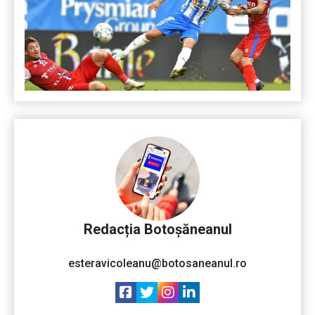
Redacția Botoșăneanul
esteravicoleanu@botosaneanul.ro