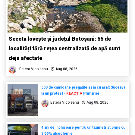
Seceta lovește și județul Botoșani: 55 de
localități fără rețea centralizată de apă sunt
deja afectate
Estera Vicoleanu
Aug 08, 2026
500 de camioane pregătite să ia cu asalt Suceava
la un protest -
REACȚIA
Primăriei
Estera Vicoleanu
Aug 08, 2026
4 ani de închisoare pentru un taximetrist prins cu
3,66‰ alcoolemie