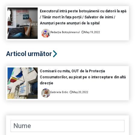
Executorul intră peste botoșănenii cu datorii la apă
/ Tânăr mort în fața porții / Salvator de inimi /
Anunțuri peste anunțuri de la spital
Redacția Botoșăneanul
May 19, 2022
Articol următor
Comisarii cu mita, OUT de la Protecția
Consumatorilor, au picat pe o interceptare din altă
direcție
Gabriela Erdic
May 20, 2022