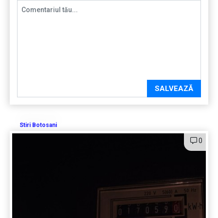
SALVEAZĂ
Stiri Botosani
0