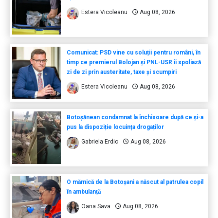
Estera Vicoleanu
Aug 08, 2026
Comunicat: PSD vine cu soluții pentru români, în
timp ce premierul Bolojan și PNL-USR îi spoliază
zi de zi prin austeritate, taxe și scumpiri
Estera Vicoleanu
Aug 08, 2026
Botoșănean condamnat la închisoare după ce și-a
pus la dispoziție locuința drogaților
Gabriela Erdic
Aug 08, 2026
O mămică de la Botoșani a născut al patrulea copil
în ambulanță
Oana Sava
Aug 08, 2026