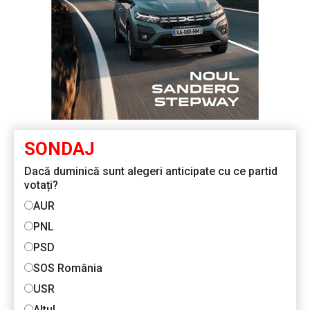
SONDAJ
Dacă duminică sunt alegeri anticipate cu ce partid
votați?
AUR
PNL
PSD
SOS România
USR
Altul