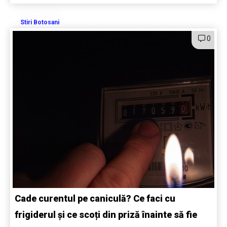
Stiri Botosani
0
Cade curentul pe caniculă? Ce faci cu
frigiderul și ce scoți din priză înainte să fie