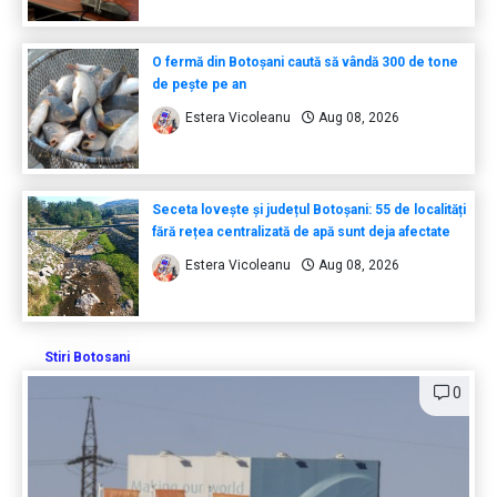
O fermă din Botoșani caută să vândă 300 de tone
de pește pe an
Estera Vicoleanu
Aug 08, 2026
Seceta lovește și județul Botoșani: 55 de localități
fără rețea centralizată de apă sunt deja afectate
Estera Vicoleanu
Aug 08, 2026
Stiri Botosani
0