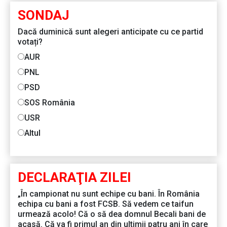
SONDAJ
Dacă duminică sunt alegeri anticipate cu ce partid
votați?
AUR
PNL
PSD
SOS România
USR
Altul
DECLARAŢIA ZILEI
„În campionat nu sunt echipe cu bani. În România
echipa cu bani a fost FCSB. Să vedem ce taifun
urmează acolo! Că o să dea domnul Becali bani de
acasă. Că va fi primul an din ultimii patru ani în care