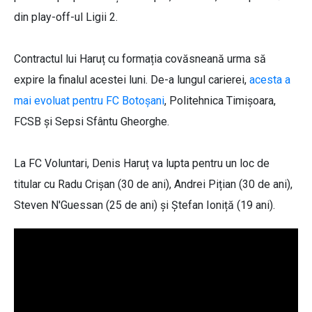
din play-off-ul Ligii 2.
Contractul lui Haruț cu formația covăsneană urma să
expire la finalul acestei luni. De-a lungul carierei,
acesta a
mai evoluat pentru FC Botoșani
, Politehnica Timișoara,
FCSB și Sepsi Sfântu Gheorghe.
La FC Voluntari, Denis Haruț va lupta pentru un loc de
titular cu Radu Crișan (30 de ani), Andrei Pițian (30 de ani),
Steven N'Guessan (25 de ani) și Ștefan Ioniță (19 ani).